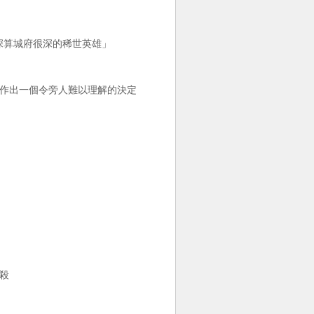
深算城府很深的稀世英雄」
裡作出一個令旁人難以理解的決定
－
殺