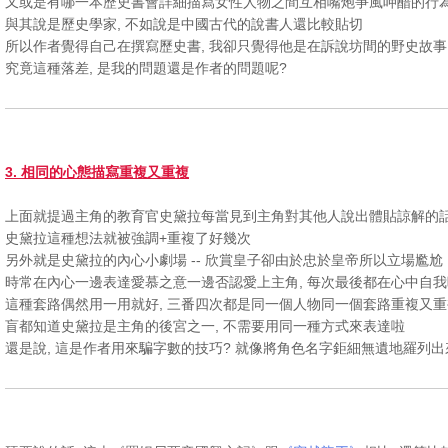
又或是有哪一本歷史書會詳細描寫女性人物之間互相嘴炮爭風呷醋的行
與其說是歷史學家, 不如說是中國古代的說書人還比較貼切
所以作者覺得自己在撰寫歷史書, 我卻只覺得他是在訴說坊間的野史故事
究竟這種落差, 是我的問題還是作者的問題呢?
3. 相同的心態描寫重複又重複
上面就提過主角的教育官史黛拉每當見到主角對其他人說出體貼諒解的
史黛拉這種想法就被強調+重複了好幾次
另外就是史黛拉的內心小劇場 -- 欣賞皇子卻由於忠於皇帝所以立場尷尬
時常在內心一邊表達愛慕之意一邊否認愛上主角, 每次最後都在心中自
這種套路偶然用一用就好, 三番四次都是同一個人物同一個套路重複又重複
盲都知道史黛拉是主角的後宮之一, 不需要用同一種方式來表達啦
還是說, 這是作者用來騙字數的技巧? 就像將角色名字鉅細無遺地羅列出