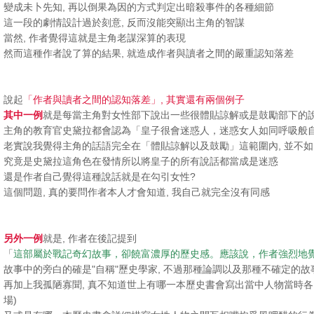
變成未卜先知, 再以倒果為因的方式判定出暗殺事件的各種細節
這一段的劇情設計過於刻意, 反而沒能突顯出主角的智謀
當然, 作者覺得這就是主角老謀深算的表現
然而這種作者說了算的結果, 就造成作者與讀者之間的嚴重認知落差
說起
「作者與讀者之間的認知落差」, 其實還有兩個例子
其中一例
就是每當主角對女性部下說出一些很體貼諒解或是鼓勵部下的
主角的教育官史黛拉都會認為「皇子很會迷惑人，迷惑女人如同呼吸般
老實說我覺得主角的話語完全在「體貼諒解以及鼓勵」這範圍內, 並不
究竟是史黛拉這角色在發情所以將皇子的所有說話都當成是迷惑
還是作者自己覺得這種說話就是在勾引女性?
這個問題, 真的要問作者本人才會知道, 我自己就完全沒有同感
另外一例
就是, 作者在後記提到
「
這部屬於戰記奇幻故事，卻饒富濃厚的歷史感。應該說，作者強烈地覺得
故事中的旁白的確是"自稱"歷史學家, 不過那種論調以及那種不確定的
再加上我孤陋寡聞, 真不知道世上有哪一本歷史書會寫出當中人物當時各
場)