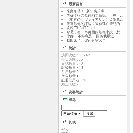
最新留言
来拜年喽！~新年快乐哦！~
你好！很喜歡你的文章呢。。在下...
《盟约のリヴァイアサン》尖端拿...
很喜歡你的評論，還有死亡筆記的...
塊魂TRIBUTE sell ...
哈囉，有ㄧ本英國的類輕小說，想...
你好~~不好意思~~因為我最近...
我回来了。你还有空么？
統計
訪問次數 4515345
今日訪問 836
日誌數量 649
評論數量 320
引用數量 0
留言數量 11
註冊使用者 120
線上人數 26
訪客統計
搜尋
其他
登入