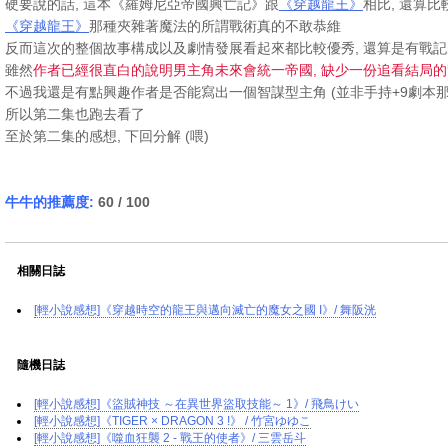
硬要說的話, 這本《羅姆尼亞帝國興亡記》跟
《穿越龍王》
相比, 還算
《穿越龍王》
那種夾雜著魔法的所謂戰術真的不敢恭維
反而這次的整個故事構成以及劇情發展看起來都比較優秀, 還算是有戰
雖然
作者已經很直白的說明男主角未來會統一帝國, 缺少一份追看結局
不過我還是有點興趣作者是否能寫出一個智謀型主角 (並非手持+9劇本那
所以第二集也跑去看了
至於第二集的感想, 下回分解 (喂)
牛牛的推薦度:
60 / 100
相關日誌
[輕小說感想]《穿越時空的龍王與邁向滅亡的魔女之國 I》/ 舞阪洸
隨機日誌
[輕小說感想]《盜賊神技 ～在異世界盜取技能～ 1》/ 飛鳥けい
[輕小說感想]《TIGER × DRAGON 3 !》 / 竹宮ゆゆこ
[輕小說感想]《噬血狂襲 2 - 戰王的使者》/ 三雲岳斗