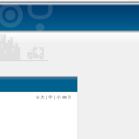
大
|
中
|
小