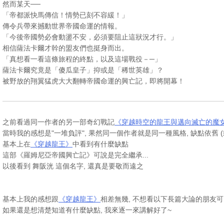
然而某天──
「帝都派快馬傳信！情勢已刻不容緩！」
傳令兵帶來撼動世界帝國命運的情報。
「今後帝國勢必會動盪不安，必須要阻止這狀況才行。」
相信薩法卡爾才幹的盟友們也挺身而出。
「真想看一看這條旅程的終點，以及這場戰役－─」
薩法卡爾究竟是「傻瓜皇子」抑或是「稀世英雄」？
被野放的翔翼猛虎大大翻轉帝國命運的興亡記，即將開幕！
之前看過同一作者的另一部奇幻戰記
《穿越時空的龍王與邁向滅亡的魔女
當時我的感想是"一堆負評", 果然同一個作者就是同一種風格, 缺點依舊 (
基本上在
《穿越龍王》
中看到有什麼缺點
這部《羅姆尼亞帝國興亡記》可說是完全繼承...
以後看到 舞阪洸 這個名字, 還真是要敬而遠之
基本上我的感想跟
《穿越龍王》
相差無幾, 不想看以下長篇大論的朋友
如果還是想清楚知道有什麼缺點, 我來逐一來講解好了~