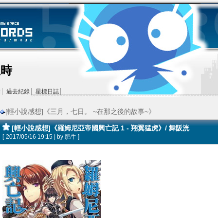
王時
結
過去紀錄
星標日誌
[輕小說感想]《三月，七日。 ~在那之後的故事~》
[輕小說感想]《羅姆尼亞帝國興亡記 1 - 翔翼猛虎》/ 舞阪洸
[
2017/05/16 19:15 | by
肥牛
]