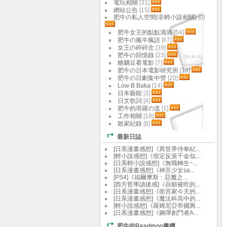
電玩相關
[31]
網站公告
[15]
肥牛の私人空間(非輕小說相關)
[0]
肥牛女王的點點滴滴
[54]
肥牛の瘋牛瘋語
[67]
女王の碎碎念
[39]
肥牛の回憶錄
[23]
糖黐豆看電影
[7]
肥牛の日本電影研究所
[15]
肥牛の日劇集中營
[20]
Low B Baka
[14]
日本藝能
[3]
日文歌詞
[4]
肥牛的塔羅の道
[1]
工作相關
[18]
敗家紀錄
[8]
最新日誌
[日系漫畫感想]《異世界侍奉紀...
[輕小說感想]《假定反派千金似...
[日系輕小說感想]《無職轉生~...
[日系漫畫感想]《神言少女sa...
[PS4]《福爾摩斯：惡魔之...
[西方哲學讀後感]《自願被吃的...
[日系漫畫感想]《衛宮家今天的...
[日系漫畫感想]《魔法科高中的...
[輕小說感想]《羅姆尼亞帝國興...
[日系漫畫感想]《鋼彈創鬥者A...
肥牛的Readmoo書櫃