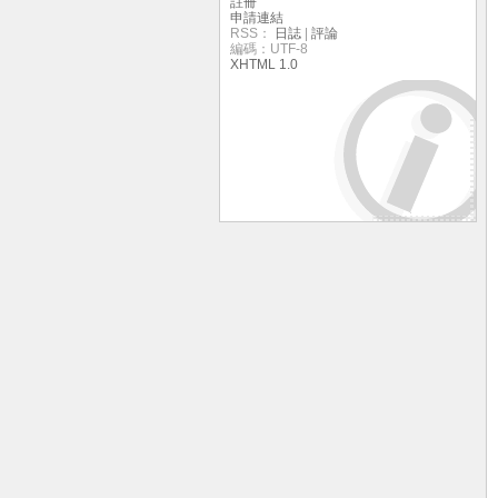
註冊
申請連結
RSS：
日誌
|
評論
編碼：UTF-8
XHTML 1.0