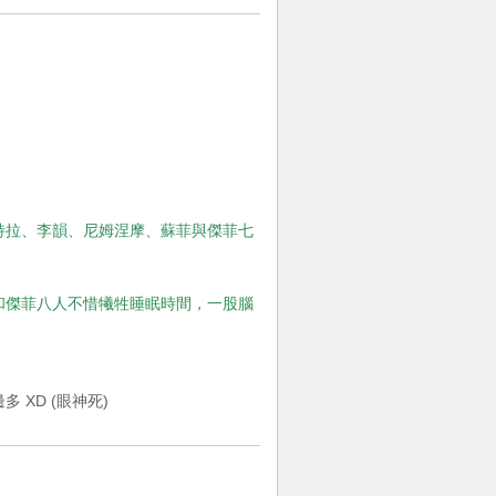
特拉、李韻、尼姆涅摩、蘇菲與傑菲七
和傑菲八人不惜犧牲睡眠時間，一股腦
XD (眼神死)