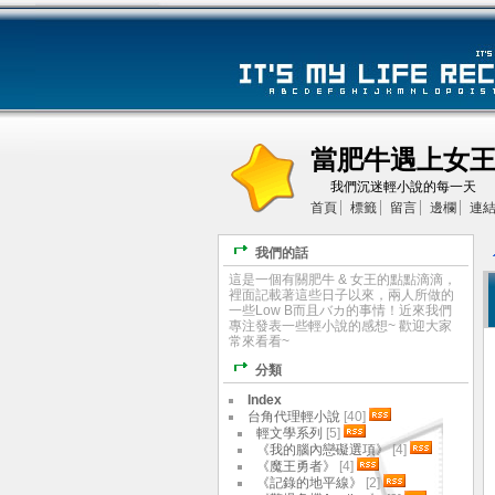
當肥牛遇上女
我們沉迷輕小說的每一天
首頁
標籤
留言
邊欄
連
我們的話
這是一個有關肥牛 & 女王的點點滴滴，
裡面記載著這些日子以來，兩人所做的
一些Low B而且バカ的事情！近來我們
專注發表一些輕小說的感想~ 歡迎大家
常來看看~
分類
Index
台角代理輕小說
[40]
輕文學系列
[5]
《我的腦內戀礙選項》
[4]
《魔王勇者》
[4]
《記錄的地平線》
[2]