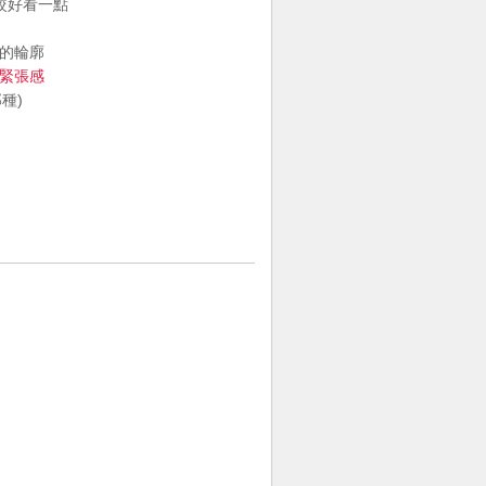
比較好看一點
記的輪廓
的緊張感
種)