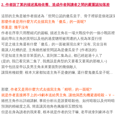
2. 作者說了算的描述風格依舊、造成作者與讀者之間的嚴重認知落差
這部的主角是被作者描述為「世間公認的傻瓜皇子、骨子裡卻是個老謀
那麼作者是用什麼方式去描寫主角「傻瓜」的一面呢?
答案是: 幾乎沒有
作者在序章只用壓縮式的篇幅, 描述主角在一場大戰役中的一個小戰區
藉此帶出主角的英明以及他的過度聰明被周遭的人視為笨蛋行徑
可是之後主角還有什麼「傻瓜」的一面被展現出來? 沒有, 完全沒有
最讓人吐糟的是, 主角雖然被世間認為是傻瓜皇子 (作者說的)
可是知道主角並非笨蛋的人, 直到第二集為止, 都已經超過十人了
(是的, 我已看完第二集了, 我應該是典型的又要看又要罵的那種人~)
當中包括皇帝以及男主角未來要面對的幾個敵人
讓我有種錯覺: 根本大家都知道主角不是傻的嘛, 還什麼鬼傻瓜皇子呢...
那麼,
作者又是用什麼方式去描寫主角「精明」的一面呢?
就是作者直接將手上的+9劇本送給男主角, 讓他洞悉先機避過暗殺－Ｖ
雖然主角作出詳細講解, 事前分析出是誰要暗殺他、如何暗殺以及何時暗
預測的精確度之高, 簡直讓其他角色佩服得五體投地
但是在身為讀者的我來看, 根本就是作者的兒子嘛, 老早就拿到劇本在手