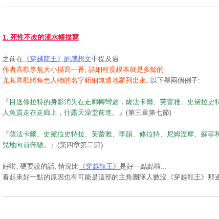
1. 死性不改的流水帳描寫
之前在
《穿越龍王》的感想文
中提及過
作者喜歡事無大小描寫一番, 詳細程度根本就是多餘的
尤其喜歡將角色人物的名字鉅細無遺地羅列出來
, 以下舉兩個例子:
『
目送修拉特的身影消失在走廊轉彎處，薩法卡爾、芙蕾雅、史黛拉史
人魚貫走在走廊上，往露天澡堂前進。
』(第三章第七節)
『
薩法卡爾、史黛拉史特拉、芙蕾雅、李韻、修拉特、尼姆涅摩、蘇菲
兒地向前奔馳。
』(第四章第二節)
好啦, 硬要說的話, 情況比
《穿越龍王》
是好一點點啦...
看起來好一點的原因也有可能是這部的主角團隊人數沒《穿越龍王》那邊多 