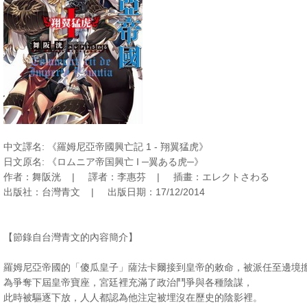
中文譯名: 《羅姆尼亞帝國興亡記 1 - 翔翼猛虎》
日文原名: 《ロムニア帝国興亡 I ─翼ある虎─》
作者：舞阪洸 | 譯者：李惠芬 | 插畫：エレクトさわる
出版社：台灣青文 | 出版日期：17/12/2014
【節錄自台灣青文的內容簡介】
羅姆尼亞帝國的「傻瓜皇子」薩法卡爾接到皇帝的敕命，被派任至邊境
為爭奪下屆皇帝寶座，宮廷裡充滿了政治鬥爭與各種陰謀，
此時被驅逐下放，人人都認為他注定被埋沒在歷史的陰影裡。