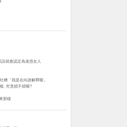
為
話語就會認定為迷惑女人
我吐糟「我是在向誰解釋喔」
, 究竟煩不煩喔?
來那樣