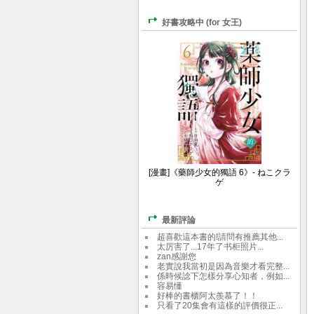
好書攻略中 (for 女王)
[漫畫]《藥師少女的獨語 6》- ねこクラ
ゲ
最新評論
超喜歡這本書的!請問有推薦其他...
太厉害了...17年了书柜照片...
zan感謝您
老實說我當初是因為音樂才看完整...
係時候諗下怎樣分享心知者，例如...
容易懂
好棒的書櫃阿太羨慕了！！
只看了20集會有這樣的評價很正...