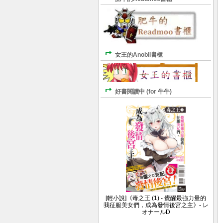
女王的Anobii書櫃
好書閱讀中 (for 牛牛)
[輕小說]《毒之王 (1) - 覺醒最強力量的
我征服美女們，成為發情後宮之主》- レ
オナールD