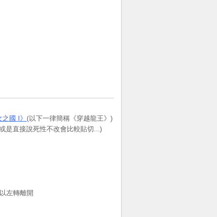
之國 I》
(以下一律簡稱《穿越龍王》)
或是直接說死性不改會比較貼切...)
可以左轉離開