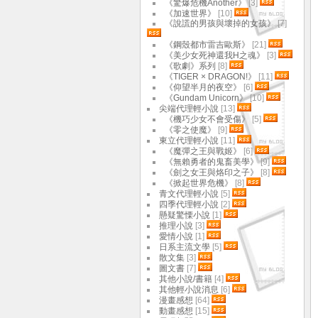
《驚爆危機Another》
[3]
《加速世界》
[10]
《說謊的男孩與壞掉的女孩》
[7]
《鋼殼都市雷吉歐斯》
[21]
《美少女死神還我H之魂》
[3]
《歌劇》系列
[8]
《TIGER × DRAGON!》
[11]
《仰望半月的夜空》
[6]
《Gundam Unicorn》
[10]
尖端代理輕小說
[13]
《機巧少女不會受傷》
[5]
《零之使魔》
[9]
東立代理輕小說
[11]
《魔彈之王與戰姬》
[6]
《無賴勇者的鬼畜美學》
[9]
《劍之女王與烙印之子》
[8]
《掀起世界危機》
[8]
青文代理輕小說
[5]
四季代理輕小說
[2]
懸疑驚慄小說
[1]
推理小說
[3]
愛情小說
[1]
日系主流文學
[5]
散文集
[3]
圖文書
[7]
其他小說/書籍
[4]
其他輕小說消息
[6]
漫畫感想
[64]
動畫感想
[15]