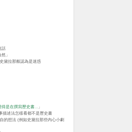
說話
自然」
如史黛拉那般認為是迷惑
是在撰寫歷史書...
」
故事描述法怎樣看都不是歷史書
自的想法 (例如史黛拉那些內心小劇