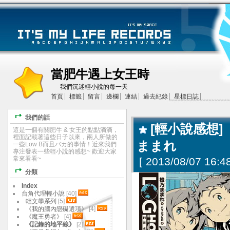
當肥牛遇上女王時
我們沉迷輕小說的每一天
首頁
標籤
留言
邊欄
連結
過去紀錄
星標日誌
我們的話
[輕小說感想]
這是一個有關肥牛 & 女王的點點滴滴，
裡面記載著這些日子以來，兩人所做的
ままれ
一些Low B而且バカ的事情！近來我們
專注發表一些輕小說的感想~ 歡迎大家
常來看看~
[
2013/08/07 16:48
分類
Index
台角代理輕小說
[40]
輕文學系列
[5]
《我的腦內戀礙選項》
[4]
《魔王勇者》
[4]
《記錄的地平線》
[2]