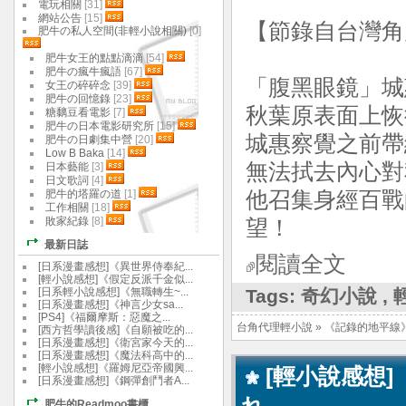
電玩相關
[31]
網站公告
[15]
【節錄自台灣角
肥牛の私人空間(非輕小說相關)
[0]
肥牛女王的點點滴滴
[54]
肥牛の瘋牛瘋語
[67]
「腹黑眼鏡」城
女王の碎碎念
[39]
肥牛の回憶錄
[23]
秋葉原表面上恢
糖黐豆看電影
[7]
肥牛の日本電影研究所
[15]
城惠察覺之前帶
肥牛の日劇集中營
[20]
Low B Baka
[14]
無法拭去內心對
日本藝能
[3]
日文歌詞
[4]
肥牛的塔羅の道
[1]
他召集身經百戰
工作相關
[18]
敗家紀錄
[8]
望！
最新日誌
閱讀全文
[日系漫畫感想]《異世界侍奉紀...
[輕小說感想]《假定反派千金似...
[日系輕小說感想]《無職轉生~...
Tags:
奇幻小說
,
[日系漫畫感想]《神言少女sa...
[PS4]《福爾摩斯：惡魔之...
台角代理輕小說
»
《記錄的地平線
[西方哲學讀後感]《自願被吃的...
[日系漫畫感想]《衛宮家今天的...
[日系漫畫感想]《魔法科高中的...
[輕小說感想]《羅姆尼亞帝國興...
[輕小說感想]
[日系漫畫感想]《鋼彈創鬥者A...
肥牛的Readmoo書櫃