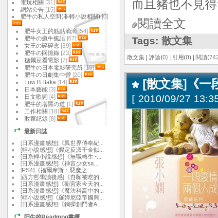
而且豬也不見得
電玩相關
[31]
網站公告
[15]
肥牛の私人空間(非輕小說相關)
[0]
閱讀全文
肥牛女王的點點滴滴
[54]
肥牛の瘋牛瘋語
[67]
Tags:
散文集
女王の碎碎念
[39]
肥牛の回憶錄
[23]
散文集
|
評論(0)
|
引用(0)
|
閱讀(742
糖黐豆看電影
[7]
肥牛の日本電影研究所
[15]
肥牛の日劇集中營
[20]
[散文集]《一
Low B Baka
[14]
日本藝能
[3]
[
2010/09/27 13:35
日文歌詞
[4]
肥牛的塔羅の道
[1]
工作相關
[18]
敗家紀錄
[8]
最新日誌
[日系漫畫感想]《異世界侍奉紀...
[輕小說感想]《假定反派千金似...
[日系輕小說感想]《無職轉生~...
[日系漫畫感想]《神言少女sa...
[PS4]《福爾摩斯：惡魔之...
[西方哲學讀後感]《自願被吃的...
[日系漫畫感想]《衛宮家今天的...
[日系漫畫感想]《魔法科高中的...
[輕小說感想]《羅姆尼亞帝國興...
[日系漫畫感想]《鋼彈創鬥者A...
肥牛的Readmoo書櫃