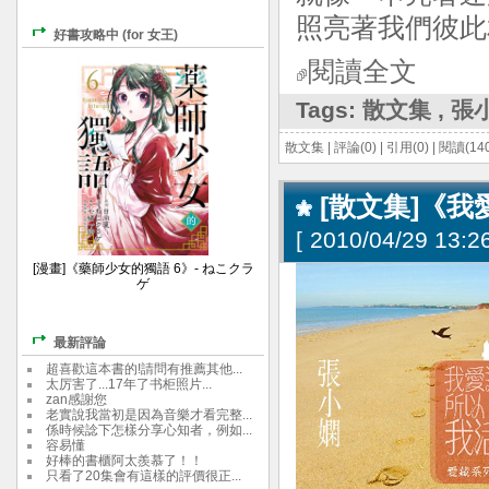
照亮著我們彼此
好書攻略中 (for 女王)
閱讀全文
Tags:
散文集
,
張
散文集
|
評論(0)
|
引用(0)
|
閱讀(140
[散文集]《我
[
2010/04/29 13:26
[漫畫]《藥師少女的獨語 6》- ねこクラ
ゲ
最新評論
超喜歡這本書的!請問有推薦其他...
太厉害了...17年了书柜照片...
zan感謝您
老實說我當初是因為音樂才看完整...
係時候諗下怎樣分享心知者，例如...
容易懂
好棒的書櫃阿太羨慕了！！
只看了20集會有這樣的評價很正...