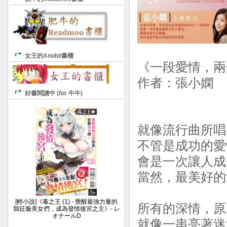
女王的Anobii書櫃
《一段愛情，
作者：張小嫻 
好書閱讀中 (for 牛牛)
就像流行曲所唱
不管是成功的愛
會是一次讓人成
當然，最美好的
[輕小說]《毒之王 (1) - 覺醒最強力量的
所有的深情，原
我征服美女們，成為發情後宮之主》- レ
オナールD
就像一串亮著迷