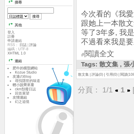
搜尋
今次看的《我愛
跟她上一本散文
其他
等了3年多, 
登入
註冊
不過看來我是要
申請連結
RSS：
日誌
|
評論
編碼：UTF-8
閱讀全文
XHTML 1.0
連結
Tags:
散文集
,
張
肥牛的模型網站
Kozue Studio
散文集
|
評論(0)
|
引用(0)
|
閱讀(108
友達のBlog
尋找隱世的味道
輕小說齊來看
分頁： 1/1
1
ckm頹廢日誌
回首展望
友情連結
幻之追憶