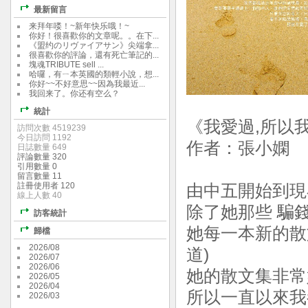
最新留言
来拜年喽！~新年快乐哦！~
你好！很喜歡你的文章呢。。在下...
《盟约のリヴァイアサン》尖端拿...
很喜歡你的評論，還有死亡筆記的...
塊魂TRIBUTE sell ...
哈囉，有ㄧ本英國的類輕小說，想...
你好~~不好意思~~因為我最近...
我回来了。你还有空么？
統計
《我愛過,所以
訪問次數 4519239
今日訪問 1192
作者：張小嫻 
日誌數量 649
評論數量 320
引用數量 0
留言數量 11
註冊使用者 120
由中五開始到現
線上人數 40
除了她那些 騙
訪客統計
她每一本新的散文
歸檔
2026/08
道)
2026/07
2026/06
她的散文集非常
2026/05
2026/04
所以一直以來我
2026/03