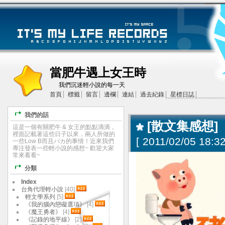
當肥牛遇上女王時
我們沉迷輕小說的每一天
首頁
標籤
留言
邊欄
連結
過去紀錄
星標日誌
我們的話
[散文集感想]
這是一個有關肥牛 & 女王的點點滴滴，
裡面記載著這些日子以來，兩人所做的
[
2011/02/05 18:32
一些Low B而且バカ的事情！近來我們
專注發表一些輕小說的感想~ 歡迎大家
常來看看~
分類
Index
台角代理輕小說
[40]
輕文學系列
[5]
《我的腦內戀礙選項》
[4]
《魔王勇者》
[4]
《記錄的地平線》
[2]