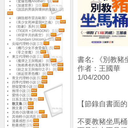
《驚爆危機Another》
[3]
《加速世界》
[10]
《說謊的男孩與壞掉的女孩》
[7]
《鋼殼都市雷吉歐斯》
[21]
《美少女死神還我H之魂》
[3]
《歌劇》系列
[8]
《TIGER × DRAGON!》
[11]
《仰望半月的夜空》
[6]
《Gundam Unicorn》
[10]
尖端代理輕小說
[13]
《機巧少女不會受傷》
[5]
《零之使魔》
[9]
東立代理輕小說
[11]
書名: 《別教
《魔彈之王與戰姬》
[6]
《無賴勇者的鬼畜美學》
[9]
作者：王國華 
《劍之女王與烙印之子》
[8]
《掀起世界危機》
[8]
1/04/2000
青文代理輕小說
[5]
四季代理輕小說
[2]
懸疑驚慄小說
[1]
推理小說
[3]
愛情小說
[1]
日系主流文學
[5]
【節錄自書面的
散文集
[3]
圖文書
[7]
其他小說/書籍
[4]
其他輕小說消息
[6]
不要教豬坐馬桶
漫畫感想
[64]
動畫感想
[15]