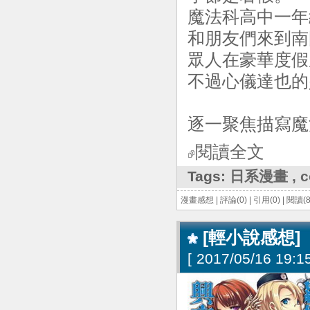
魔法科高中一年
和朋友們來到南
眾人在豪華度假
不過心儀達也的
逐一聚焦描寫魔
閱讀全文
Tags:
日系漫畫
,
c
漫畫感想
|
評論(0)
|
引用(0)
|
閱讀(8
[輕小說感想]
[
2017/05/16 19:15