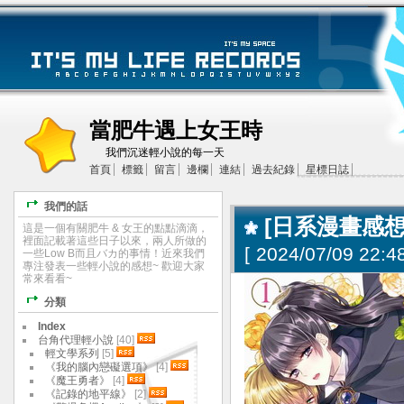
當肥牛遇上女王時
我們沉迷輕小說的每一天
首頁
標籤
留言
邊欄
連結
過去紀錄
星標日誌
我們的話
[日系漫畫感想
這是一個有關肥牛 & 女王的點點滴滴，
裡面記載著這些日子以來，兩人所做的
[
2024/07/09 22:48
一些Low B而且バカ的事情！近來我們
專注發表一些輕小說的感想~ 歡迎大家
常來看看~
分類
Index
台角代理輕小說
[40]
輕文學系列
[5]
《我的腦內戀礙選項》
[4]
《魔王勇者》
[4]
《記錄的地平線》
[2]