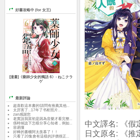
好書攻略中 (for 女王)
[漫畫]《藥師少女的獨語 6》- ねこクラ
ゲ
最新評論
超喜歡這本書的!請問有推薦其他...
太厉害了...17年了书柜照片...
zan感謝您
老實說我當初是因為音樂才看完整...
中文譯名: 《
係時候諗下怎樣分享心知者，例如...
容易懂
日文原名: 《
好棒的書櫃阿太羨慕了！！
只看了20集會有這樣的評價很正...