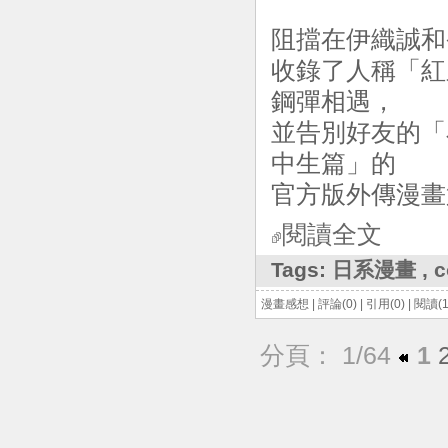
阻擋在伊織誠和
收錄了人稱「紅
鋼彈相遇，
並告別好友的「
中生篇」的
官方版外傳漫畫
閱讀全文
Tags:
日系漫畫
,
c
漫畫感想
|
評論(0)
|
引用(0)
|
閱讀(1
分頁： 1/64
1