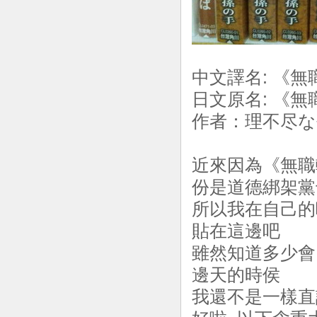
中文譯名: 《
日文原名: 《
作者：理不尽な
近來因為《無職
份是道德綁架黨
所以我在自己的
貼在這邊吧
雖然知道多少會
邊天的時侯
我還不是一樣直