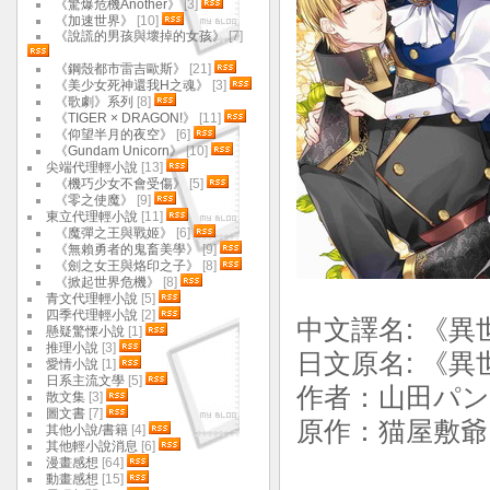
《驚爆危機Another》
[3]
《加速世界》
[10]
《說謊的男孩與壞掉的女孩》
[7]
《鋼殼都市雷吉歐斯》
[21]
《美少女死神還我H之魂》
[3]
《歌劇》系列
[8]
《TIGER × DRAGON!》
[11]
《仰望半月的夜空》
[6]
《Gundam Unicorn》
[10]
尖端代理輕小說
[13]
《機巧少女不會受傷》
[5]
《零之使魔》
[9]
東立代理輕小說
[11]
《魔彈之王與戰姬》
[6]
《無賴勇者的鬼畜美學》
[9]
《劍之女王與烙印之子》
[8]
《掀起世界危機》
[8]
青文代理輕小說
[5]
四季代理輕小說
[2]
中文譯名: 《異
懸疑驚慄小說
[1]
推理小說
[3]
日文原名: 《
愛情小說
[1]
日系主流文學
[5]
作者：山田パン
散文集
[3]
圖文書
[7]
原作：猫屋敷爺 |
其他小說/書籍
[4]
其他輕小說消息
[6]
漫畫感想
[64]
動畫感想
[15]