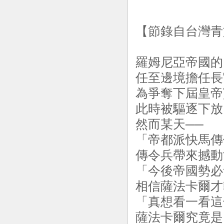
【節錄自台灣青
羅姆尼亞帝國的
任至邊境擔任長
為爭奪下屆皇帝
此時被驅逐下放
然而某天──
「帝都派快馬傳
傳令兵帶來撼動
「今後帝國勢必
相信薩法卡爾才
「真想看一看這
薩法卡爾究竟是