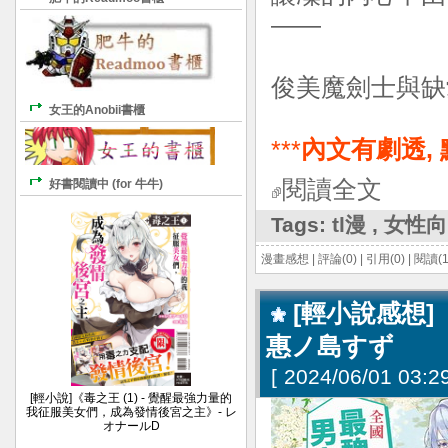
――
俊美魔劍士與缺
女王的Anobii書櫃
***
內文有劇透,
閱讀全文
好書閱讀中 (for 牛牛)
Tags:
tl漫
,
女性向
漫畫感想
|
評論(0)
|
引用(0)
|
閱讀(1
[輕小說感想
惠ノ島すず
[
2024/06/01 03:29
[輕小說]《毒之王 (1) - 覺醒最強力量的
我征服美女們，成為發情後宮之主》- レ
オナールD