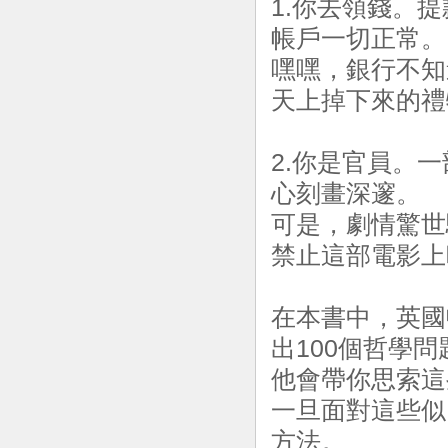
1.你去領錢。
帳戶一切正常。
嘿嘿，銀行不知
天上掉下來的禮
2.你是官員。
心刻畫深邃。
可是，劇情驚世
禁止這部電影上
在本書中，英國
出100個哲學問
他會帶你思索這
一旦面對這些似
方法。