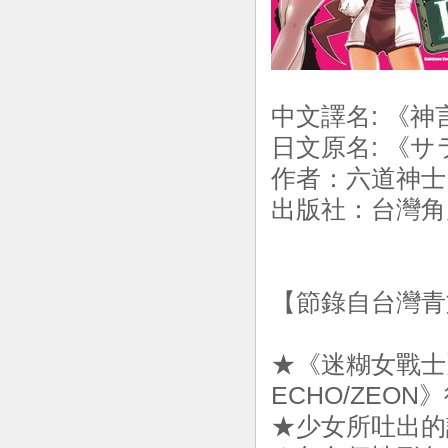
中文譯名: 《神言少
日文原名: 《サ
作者：六道神
出版社：台灣角川
【節錄自台灣青
★《迷糊女戰士
ECHO/ZEO
★少女所吐出的