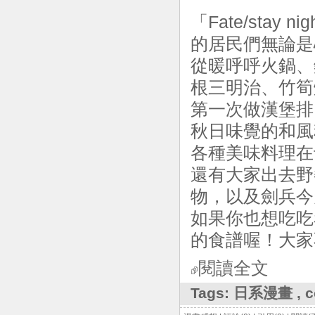
「Fate/sta
的居民們無論是
從暖呼呼火鍋、
根三明治、竹筍
第一次做漢堡排
秋日味覺的和風
各種美味料理在
還有大家出去野
物，以及劍兵今
如果你也想吃吃
的食譜喔！大家
閱讀全文
Tags:
日系漫畫
,
c