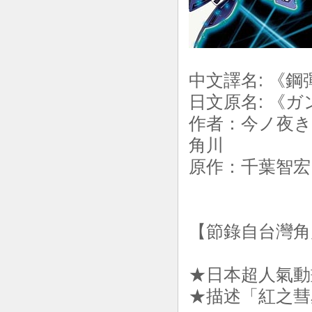
中文譯名: 《鋼
日文原名: 《
作者：今ノ夜き
角川
原作：千葉智宏 |
【節錄自台灣角
★日本超人氣動
★描述「紅之彗