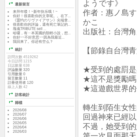
ようです》
最新留言
作者：惠ノ島
来拜年喽！~新年快乐哦！~
你好！很喜歡你的文章呢。。在下...
《盟约のリヴァイアサン》尖端拿...
かこ
很喜歡你的評論，還有死亡筆記的...
塊魂TRIBUTE sell ...
出版社：台灣角川
哈囉，有ㄧ本英國的類輕小說，想...
你好~~不好意思~~因為我最近...
我回来了。你还有空么？
【節錄自台灣青
統計
訪問次數 4519262
今日訪問 1215
日誌數量 638
★受到的處罰是
評論數量 320
引用數量 0
★這不是獎勵嗎
留言數量 11
註冊使用者 120
★這遊戲世界的
線上人數 42
訪客統計
歸檔
轉生到陌生女性
2026/08
2026/07
回過神來已經以
2026/06
2026/05
不過，她受到的
2026/04
2026/03
第一次見面那天