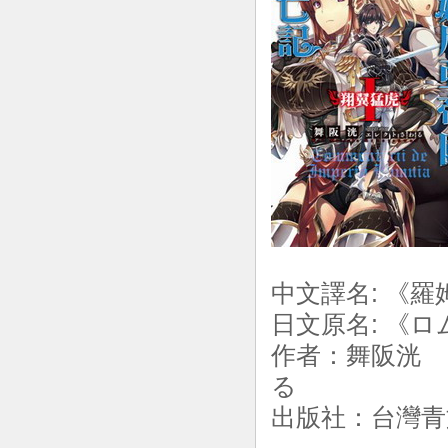
中文譯名: 《羅
日文原名: 《ロ
作者：舞阪洸 
る
出版社：台灣青文