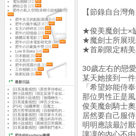
電玩相關
[31]
網站公告
[15]
【節錄自台灣角
肥牛の私人空間(非輕小說相關)
[0]
肥牛女王的點點滴滴
[54]
肥牛の瘋牛瘋語
[67]
女王の碎碎念
[39]
★俊美魔劍士×
肥牛の回憶錄
[23]
糖黐豆看電影
[7]
★魔劍士所展現的
肥牛の日本電影研究所
[15]
肥牛の日劇集中營
[20]
★首刷限定精美
Low B Baka
[14]
日本藝能
[3]
日文歌詞
[4]
肥牛的塔羅の道
[1]
30歲左右的戀
工作相關
[18]
敗家紀錄
[8]
某天她接到一件
最新日誌
「希望妳能侍奉
[日系漫畫感想]《異世界侍奉紀...
[輕小說感想]《假定反派千金似...
那位男性正是風
[日系輕小說感想]《無職轉生~...
[日系漫畫感想]《神言少女sa...
俊美魔劍騎士奧
[PS4]《福爾摩斯：惡魔之...
[西方哲學讀後感]《自願被吃的...
居然要自己服侍
[日系漫畫感想]《衛宮家今天的...
[日系漫畫感想]《魔法科高中的...
明明應該最討厭
[輕小說感想]《羅姆尼亞帝國興...
[日系漫畫感想]《鋼彈創鬥者A...
讓凜的內心不由
肥牛的Readmoo書櫃