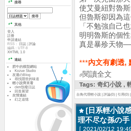
搜尋
使艾曼紐對魯斯
但魯斯卻因為這
「不勉強自己也
其他
登入
明明魯斯的個性
註冊
申請連結
真是暴殄天物─
RSS：
日誌
|
評論
編碼：UTF-8
XHTML 1.0
連結
***
內文有劇透,
肥牛的模型網站
Kozue Studio
閱讀全文
友達のBlog
尋找隱世的味道
輕小說齊來看
Tags:
奇幻小說
,
ckm頹廢日誌
回首展望
台角代理輕小說
|
評論(0)
|
引用(0)
友情連結
幻之追憶
[日系輕小說
理不尽な孫の手
[
2021/02/12 19:49