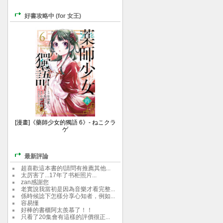
好書攻略中 (for 女王)
[漫畫]《藥師少女的獨語 6》- ねこクラ
ゲ
最新評論
超喜歡這本書的!請問有推薦其他...
太厉害了...17年了书柜照片...
zan感謝您
老實說我當初是因為音樂才看完整...
係時候諗下怎樣分享心知者，例如...
容易懂
好棒的書櫃阿太羨慕了！！
只看了20集會有這樣的評價很正...