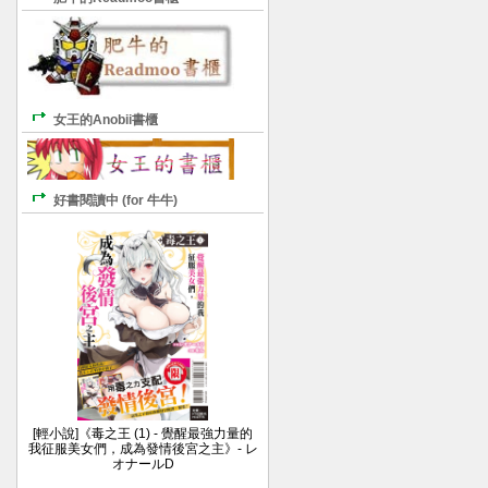
女王的Anobii書櫃
好書閱讀中 (for 牛牛)
[輕小說]《毒之王 (1) - 覺醒最強力量的
我征服美女們，成為發情後宮之主》- レ
オナールD