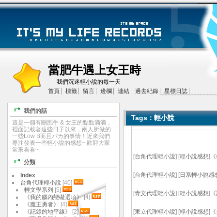
當肥牛遇上女王時
我們沉迷輕小說的每一天
首頁
標籤
留言
邊欄
連結
過去紀錄
星標日誌
我們的話
Tags：輕小說
這是一個有關肥牛 & 女王的點點滴滴，
裡面記載著這些日子以來，兩人所做的
一些Low B而且バカ的事情！近來我們
專注發表一些輕小說的感想~ 歡迎大家
常來看看~
[
台角代理輕小說
]
[輕小說感想]
分類
[
台角代理輕小說
]
[日系輕小說感
Index
台角代理輕小說
[40]
輕文學系列
[5]
[
青文代理輕小說
]
[輕小說感想]《
《我的腦內戀礙選項》
[4]
《魔王勇者》
[4]
《記錄的地平線》
[2]
[
東立代理輕小說
]
[輕小說感想]