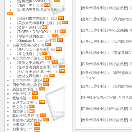
《驚爆危機Another》
[3]
《加速世界》
[10]
[
台角代理輕小說
]
[輕小說感想]
《說謊的男孩與壞掉的女孩》
[7]
《鋼殼都市雷吉歐斯》
[21]
[
台角代理輕小說
»
《我的腦內戀
《美少女死神還我H之魂》
[3]
《歌劇》系列
[8]
[
台角代理輕小說
]
[輕小說感想]《
《TIGER × DRAGON!》
[11]
《仰望半月的夜空》
[6]
《Gundam Unicorn》
[10]
[
台角代理輕小說
»
《我的腦內戀
尖端代理輕小說
[13]
《機巧少女不會受傷》
[5]
[
台角代理輕小說
»
《驚爆危機Ano
《零之使魔》
[9]
東立代理輕小說
[11]
《魔彈之王與戰姬》
[6]
[
四季代理輕小說
]
[輕小說感想]《
《無賴勇者的鬼畜美學》
[9]
《劍之女王與烙印之子》
[8]
[
台角代理輕小說
»
《鋼殼都市雷
《掀起世界危機》
[8]
ュウスケ
青文代理輕小說
[5]
四季代理輕小說
[2]
[
台角代理輕小說
»
《我的腦內戀
懸疑驚慄小說
[1]
推理小說
[3]
[
其他輕小說消息
]
[宣傳] 台灣角
愛情小說
[1]
日系主流文學
[5]
散文集
[3]
[
四季代理輕小說
]
[輕小說感想]《
圖文書
[7]
其他小說/書籍
[4]
[
台角代理輕小說
]
[輕小說感想]《
其他輕小說消息
[6]
漫畫感想
[64]
動畫感想
[15]