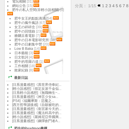
電玩相關
[31]
分頁： 1/15
1
2
3
4
5
6
7
8
網站公告
[15]
肥牛の私人空間(非輕小說相關)
[0]
肥牛女王的點點滴滴
[54]
肥牛の瘋牛瘋語
[67]
女王の碎碎念
[39]
肥牛の回憶錄
[23]
糖黐豆看電影
[7]
肥牛の日本電影研究所
[15]
肥牛の日劇集中營
[20]
Low B Baka
[14]
日本藝能
[3]
日文歌詞
[4]
肥牛的塔羅の道
[1]
工作相關
[18]
敗家紀錄
[8]
最新日誌
[日系漫畫感想]《異世界侍奉紀...
[輕小說感想]《假定反派千金似...
[日系輕小說感想]《無職轉生~...
[日系漫畫感想]《神言少女sa...
[PS4]《福爾摩斯：惡魔之...
[西方哲學讀後感]《自願被吃的...
[日系漫畫感想]《衛宮家今天的...
[日系漫畫感想]《魔法科高中的...
[輕小說感想]《羅姆尼亞帝國興...
[日系漫畫感想]《鋼彈創鬥者A...
肥牛的Readmoo書櫃