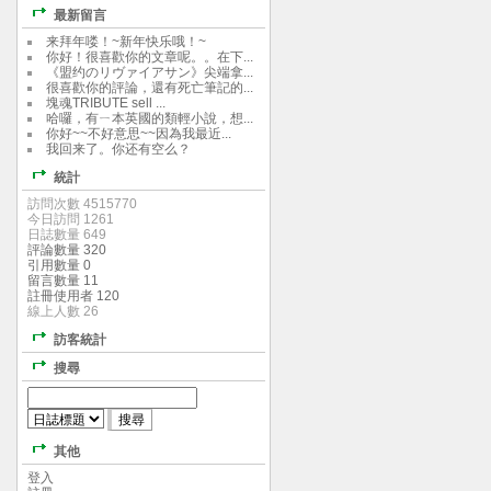
最新留言
来拜年喽！~新年快乐哦！~
你好！很喜歡你的文章呢。。在下...
《盟约のリヴァイアサン》尖端拿...
很喜歡你的評論，還有死亡筆記的...
塊魂TRIBUTE sell ...
哈囉，有ㄧ本英國的類輕小說，想...
你好~~不好意思~~因為我最近...
我回来了。你还有空么？
統計
訪問次數 4515770
今日訪問 1261
日誌數量 649
評論數量 320
引用數量 0
留言數量 11
註冊使用者 120
線上人數 26
訪客統計
搜尋
其他
登入