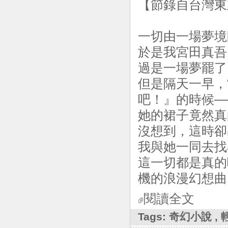
【節錄自台灣東
一切由一場夢境
於是我宮田真吾
過是一場夢罷了
但是隔天一早，
吧！』的時候—
她的裙子竟然真
沒想到，這時卻
我與她一同去找
這一切都是真的
機的浪漫幻想曲
閱讀全文
Tags:
奇幻小說
,