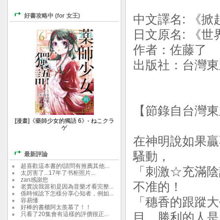
好書攻略中 (for 女王)
中文譯名: 《掀
日文原名: 《
作者：佐藤了
出版社：台灣東立
【節錄自台灣東
[漫畫]《藥師少女的獨語 6》- ねこクラ
ゲ
在神明說如果贏
騷動，
最新評論
超喜歡這本書的!請問有推薦其他...
「刺激☆充滿陰
太厉害了...17年了书柜照片...
zan感謝您
不准的！
老實說我當初是因為音樂才看完整...
係時候諗下怎樣分享心知者，例如...
「穗香的跟蹤大
容易懂
好棒的書櫃阿太羨慕了！！
只看了20集會有這樣的評價很正...
目，勝利的人是