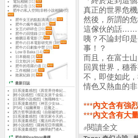
「終於走到這個
電玩相關
[31]
網站公告
[15]
真正的世界危機
肥牛の私人空間(非輕小說相關)
[0]
然後，所謂的危
肥牛女王的點點滴滴
[54]
肥牛の瘋牛瘋語
[67]
這傢伙的話……
女王の碎碎念
[39]
肥牛の回憶錄
[23]
咦？不論封印是
糖黐豆看電影
[7]
肥牛の日本電影研究所
[15]
事！？
肥牛の日劇集中營
[20]
Low B Baka
[14]
而且，在富士山
日本藝能
[3]
日文歌詞
[4]
回異世界，穗香
肥牛的塔羅の道
[1]
工作相關
[18]
不，即使如此，
敗家紀錄
[8]
最新日誌
情色又熱血的非
[日系漫畫感想]《異世界侍奉紀...
[輕小說感想]《假定反派千金似...
[日系輕小說感想]《無職轉生~...
[日系漫畫感想]《神言少女sa...
***
內文含有強烈
[PS4]《福爾摩斯：惡魔之...
[西方哲學讀後感]《自願被吃的...
***
內文含有大量
[日系漫畫感想]《衛宮家今天的...
[日系漫畫感想]《魔法科高中的...
[輕小說感想]《羅姆尼亞帝國興...
閱讀全文
[日系漫畫感想]《鋼彈創鬥者A...
肥牛的Readmoo書櫃