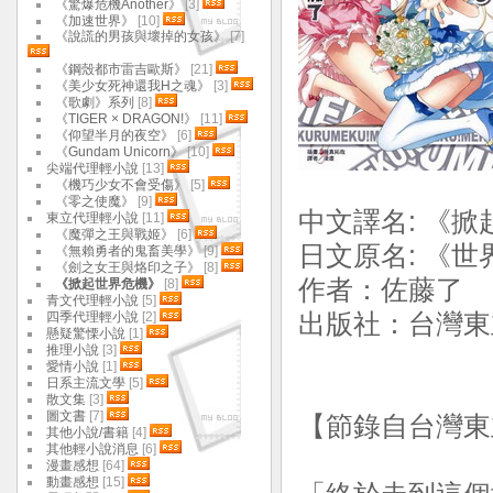
《驚爆危機Another》
[3]
《加速世界》
[10]
《說謊的男孩與壞掉的女孩》
[7]
《鋼殼都市雷吉歐斯》
[21]
《美少女死神還我H之魂》
[3]
《歌劇》系列
[8]
《TIGER × DRAGON!》
[11]
《仰望半月的夜空》
[6]
《Gundam Unicorn》
[10]
尖端代理輕小說
[13]
《機巧少女不會受傷》
[5]
《零之使魔》
[9]
中文譯名: 《掀
東立代理輕小說
[11]
《魔彈之王與戰姬》
[6]
日文原名: 《
《無賴勇者的鬼畜美學》
[9]
《劍之女王與烙印之子》
[8]
作者：佐藤了
《掀起世界危機》
[8]
青文代理輕小說
[5]
四季代理輕小說
[2]
出版社：台灣東立
懸疑驚慄小說
[1]
推理小說
[3]
愛情小說
[1]
日系主流文學
[5]
散文集
[3]
圖文書
[7]
【節錄自台灣東
其他小說/書籍
[4]
其他輕小說消息
[6]
漫畫感想
[64]
動畫感想
[15]