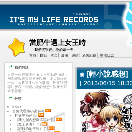
當肥牛遇上女王時
我們沉迷輕小說的每一天
首頁
標籤
留言
邊欄
連結
過去紀錄
星標日誌
我們的話
[輕小說感想]
這是一個有關肥牛 & 女王的點點滴滴，
裡面記載著這些日子以來，兩人所做的
[
2013/06/15 18:33
一些Low B而且バカ的事情！近來我們
專注發表一些輕小說的感想~ 歡迎大家
常來看看~
分類
Index
台角代理輕小說
[40]
輕文學系列
[5]
《我的腦內戀礙選項》
[4]
《魔王勇者》
[4]
《記錄的地平線》
[2]