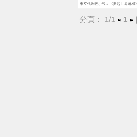
東立代理輕小說
»
《掀起世界危機
分頁： 1/1
1