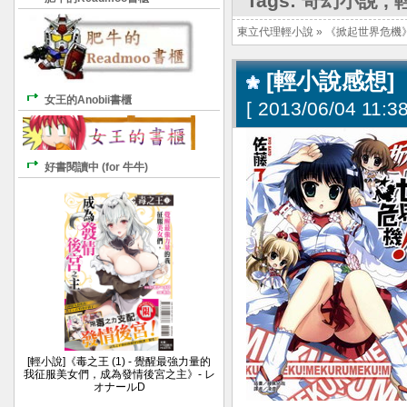
Tags:
奇幻小說
,
東立代理輕小說
»
《掀起世界危機
[輕小說感想]
女王的Anobii書櫃
[
2013/06/04 11:38
好書閱讀中 (for 牛牛)
[輕小說]《毒之王 (1) - 覺醒最強力量的
我征服美女們，成為發情後宮之主》- レ
オナールD