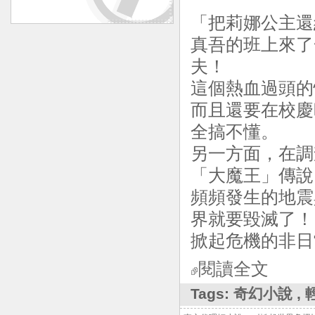
「把莉娜公主還
真吾的班上來了
夫！
這個熱血過頭的
而且還要在校慶
全搞不懂。
另一方面，在調
「大魔王」傳說
頻頻發生的地震
界就要毀滅了！
掀起危機的非日
閱讀全文
Tags:
奇幻小說
,