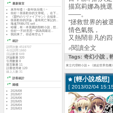
最新留言
描寫莉娜為挑選
来拜年喽！~新年快乐哦！~
——。
你好！很喜歡你的文章呢。。在下...
《盟约のリヴァイアサン》尖端拿...
很喜歡你的評論，還有死亡筆記的...
”拯救世界的被
塊魂TRIBUTE sell ...
哈囉，有ㄧ本英國的類輕小說，想...
情色氣氛，
你好~~不好意思~~因為我最近...
我回来了。你还有空么？
又熱鬧非凡的四
統計
閱讀全文
訪問次數 4519707
今日訪問 1660
日誌數量 649
Tags:
奇幻小說
,
評論數量 320
引用數量 0
留言數量 11
東立代理輕小說
»
《掀起世界危機
註冊使用者 120
線上人數 31
[輕小說感想]
訪客統計
歸檔
[
2013/02/04 15:15
2026/08
2026/07
2026/06
2026/05
2026/04
2026/03