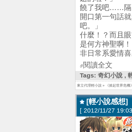
饒了我吧……隔
開口第一句話就
吧。」
什麼！？而且眼
是何方神聖啊！
非日常系愛情喜
閱讀全文
Tags:
奇幻小說
,
東立代理輕小說
»
《掀起世界危機
[輕小說感想]
[
2012/11/27 19:03