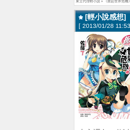
東立代理輕小說
»
《掀起世界危機
[輕小說感想]
[
2013/01/28 11:53