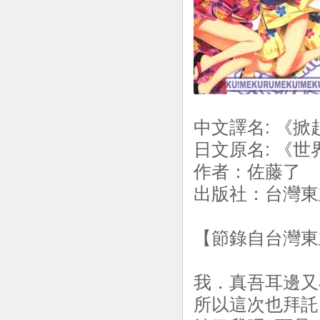
中文譯名: 《掀
日文原名: 《
作者：佐藤了 
出版社：台灣東立
【節錄自台灣東
我．真吾耳邊又
所以這次也拜託