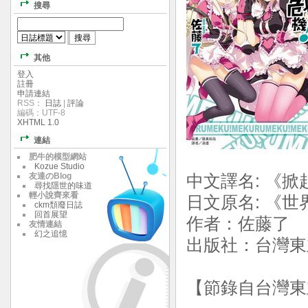
搜尋
其他
登入
註冊
申請連結
RSS：
日誌
|
評論
編碼：UTF-8
XHTML 1.0
連結
肥牛的模型網站
Kozue Studio
友達のBlog
中文譯名: 《掀
尋找隱世的味道
輕小說齊來看
日文原名: 《
ckm頹廢日誌
回首展望
作者：佐藤了 
友情連結
幻之追憶
出版社：台灣東立
【節錄自台灣東