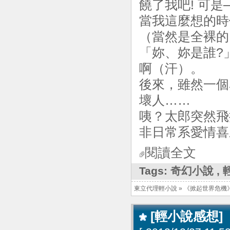
饒了我吧! 可
當我這麼想的時
（當然是全裸的
「妳、妳是誰?
啊（汗）。
後來，雖然一個
壞人……
咦？太郎突然飛撲
非日常系愛情喜
閱讀全文
Tags:
奇幻小說
,
東立代理輕小說
»
《掀起世界危機
[輕小說感想]