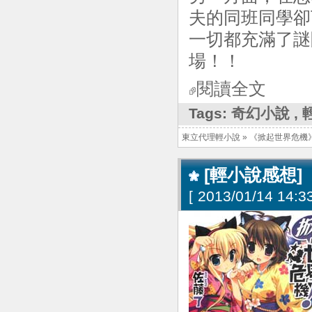
夫的同班同學卻
一切都充滿了謎
場！！
閱讀全文
Tags:
奇幻小說
,
東立代理輕小說
»
《掀起世界危機
[輕小說感想]
[
2013/01/14 14:33