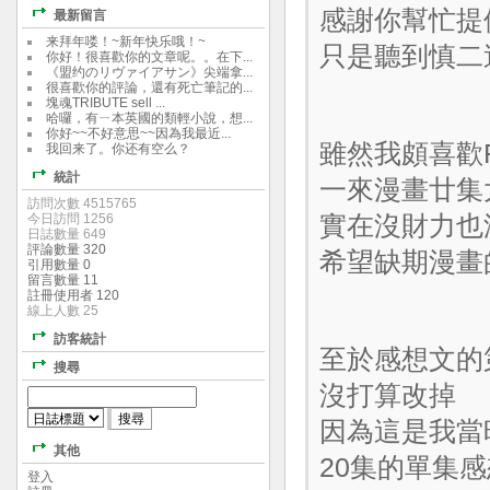
感謝你幫忙提
最新留言
来拜年喽！~新年快乐哦！~
只是聽到慎二
你好！很喜歡你的文章呢。。在下...
《盟约のリヴァイアサン》尖端拿...
很喜歡你的評論，還有死亡筆記的...
塊魂TRIBUTE sell ...
哈囉，有ㄧ本英國的類輕小說，想...
你好~~不好意思~~因為我最近...
雖然我頗喜歡
我回来了。你还有空么？
統計
一來漫畫廿集
訪問次數 4515765
今日訪問 1256
實在沒財力也
日誌數量 649
評論數量 320
希望缺期漫畫
引用數量 0
留言數量 11
註冊使用者 120
線上人數 25
訪客統計
至於感想文的
搜尋
沒打算改掉
因為這是我當
其他
20集的單集感想
登入