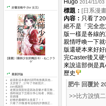
Hugo
2014/11/03
好書攻略中 (for 女王)
標題：
[日系漫畫感
內容：
只看了2
絕不是「完全忠
版一樣是各線的
親情呼喚一下就
版還硬本來好好
完Caster後
[漫畫]《藥師少女的獨語 6》- ねこクラ
ゲ
來說這部倒是真
歷史
最新評論
超喜歡這本書的!請問有推薦其他...
肥牛
回覆於 201
太厉害了...17年了书柜照片...
zan感謝您
老實說我當初是因為音樂才看完整...
係時候諗下怎樣分享心知者，例如...
>>比方說慎
容易懂
好棒的書櫃阿太羨慕了！！
只看了20集會有這樣的評價很正...