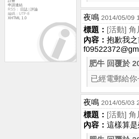
註冊
申請連結
RSS：
日誌
|
評論
編碼：UTF-8
夜鳴
2014/05/09 
XHTML 1.0
標題：
[活動] 
內容：
抱歉我之
f09522372@gma
肥牛
回覆於 201
已經電郵給你
夜鳴
2014/05/03 
標題：
[活動] 
內容：
這樣算是殭屍