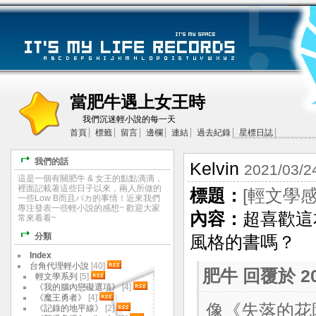
當肥牛遇上女王時
我們沉迷輕小說的每一天
首頁
標籤
留言
邊欄
連結
過去紀錄
星標日誌
我們的話
Kelvin
2021/03/2
這是一個有關肥牛 & 女王的點點滴滴，
裡面記載著這些日子以來，兩人所做的
標題：
[輕文學
一些Low B而且バカ的事情！近來我們
專注發表一些輕小說的感想~ 歡迎大家
內容：
超喜歡這
常來看看~
分類
風格的書嗎？
Index
台角代理輕小說
[40]
肥牛
回覆於 202
輕文學系列
[5]
《我的腦內戀礙選項》
[4]
《魔王勇者》
[4]
像《失落的花
《記錄的地平線》
[2]