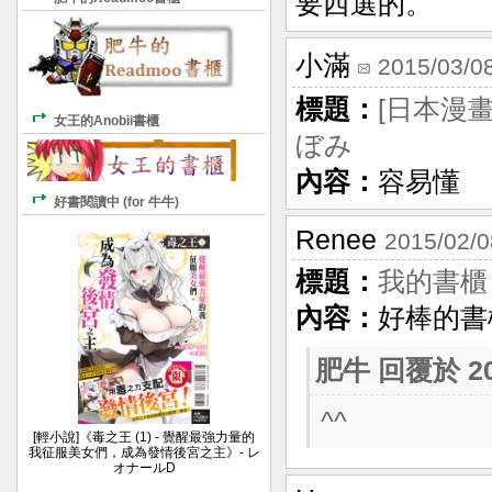
要西選的。
小滿
2015/03/0
標題：
[日本漫
女王的Anobii書櫃
ぼみ
內容：
容易懂
好書閱讀中 (for 牛牛)
Renee
2015/02/0
標題：
我的書櫃
內容：
好棒的書
肥牛
回覆於 201
^^
[輕小說]《毒之王 (1) - 覺醒最強力量的
我征服美女們，成為發情後宮之主》- レ
オナールD