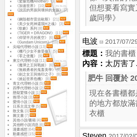
《驚爆危機Another》
[3]
《加速世界》
[10]
但想要看寫實
《說謊的男孩與壞掉的女孩》
[7]
歲同學》
《鋼殼都市雷吉歐斯》
[21]
《美少女死神還我H之魂》
[3]
《歌劇》系列
[8]
《TIGER × DRAGON!》
[11]
《仰望半月的夜空》
[6]
电波
2017/07/2
《Gundam Unicorn》
[10]
尖端代理輕小說
[13]
《機巧少女不會受傷》
[5]
標題：
我的書櫃
《零之使魔》
[9]
東立代理輕小說
[11]
內容：
太厉害了
《魔彈之王與戰姬》
[6]
《無賴勇者的鬼畜美學》
[9]
《劍之女王與烙印之子》
[8]
肥牛
回覆於 201
《掀起世界危機》
[8]
青文代理輕小說
[5]
四季代理輕小說
[2]
現在各書櫃都
懸疑驚慄小說
[1]
推理小說
[3]
的地方都放滿
愛情小說
[1]
日系主流文學
[5]
散文集
[3]
衣櫃
圖文書
[7]
其他小說/書籍
[4]
其他輕小說消息
[6]
漫畫感想
[64]
Steven
動畫感想
[15]
2017/02/