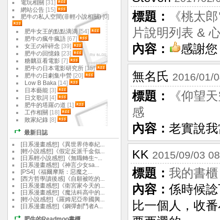
電玩相關
[31]
網站公告
[15]
標題：
《桃太郎電
肥牛の私人空間(非輕小說相關)
[0]
片說明列表 & 
肥牛女王的點點滴滴
[54]
肥牛の瘋牛瘋語
[67]
內容：
感謝您
女王の碎碎念
[39]
肥牛の回憶錄
[23]
糖黐豆看電影
[7]
肥牛の日本電影研究所
[15]
無名氏
2016/01/0
肥牛の日劇集中營
[20]
Low B Baka
[14]
日本藝能
[3]
標題：
《仰望天
日文歌詞
[4]
肥牛的塔羅の道
[1]
感
工作相關
[18]
敗家紀錄
[8]
內容：
老實說我
最新日誌
[日系漫畫感想]《異世界侍奉紀...
[輕小說感想]《假定反派千金似...
KK
2015/09/03 08
[日系輕小說感想]《無職轉生~...
[日系漫畫感想]《神言少女sa...
標題：
我的書櫃
[PS4]《福爾摩斯：惡魔之...
[西方哲學讀後感]《自願被吃的...
[日系漫畫感想]《衛宮家今天的...
內容：
係時候諗
[日系漫畫感想]《魔法科高中的...
[輕小說感想]《羅姆尼亞帝國興...
比一個人，收番
[日系漫畫感想]《鋼彈創鬥者A...
肥牛的Readmoo書櫃