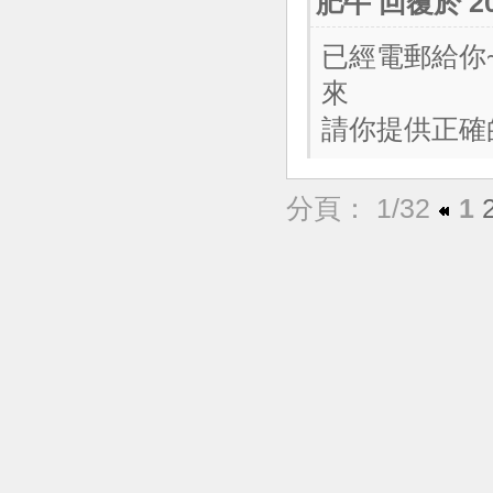
肥牛
回覆於 201
已經電郵給你~
來
請你提供正確
分頁： 1/32
1