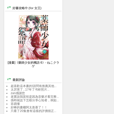
好書攻略中 (for 女王)
[漫畫]《藥師少女的獨語 6》- ねこクラ
ゲ
最新評論
超喜歡這本書的!請問有推薦其他...
太厉害了...17年了书柜照片...
zan感謝您
老實說我當初是因為音樂才看完整...
係時候諗下怎樣分享心知者，例如...
容易懂
好棒的書櫃阿太羨慕了！！
只看了20集會有這樣的評價很正...