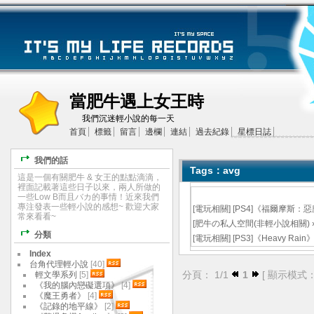
當肥牛遇上女王時
我們沉迷輕小說的每一天
首頁
標籤
留言
邊欄
連結
過去紀錄
星標日誌
我們的話
Tags：avg
這是一個有關肥牛 & 女王的點點滴滴，
裡面記載著這些日子以來，兩人所做的
一些Low B而且バカ的事情！近來我們
專注發表一些輕小說的感想~ 歡迎大家
[
電玩相關
]
[PS4]《福爾摩斯：
常來看看~
[
肥牛の私人空間(非輕小說相關)
分類
[
電玩相關
]
[PS3]《Heavy R
Index
台角代理輕小說
[40]
分頁： 1/1
1
[ 顯示模式
輕文學系列
[5]
《我的腦內戀礙選項》
[4]
《魔王勇者》
[4]
《記錄的地平線》
[2]