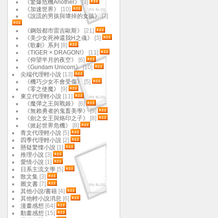
《驚爆危機Another》
[3]
《加速世界》
[10]
《說謊的男孩與壞掉的女孩》
[7]
《鋼殼都市雷吉歐斯》
[21]
《美少女死神還我H之魂》
[3]
《歌劇》系列
[8]
《TIGER × DRAGON!》
[11]
《仰望半月的夜空》
[6]
《Gundam Unicorn》
[10]
尖端代理輕小說
[13]
《機巧少女不會受傷》
[5]
《零之使魔》
[9]
東立代理輕小說
[11]
《魔彈之王與戰姬》
[6]
《無賴勇者的鬼畜美學》
[9]
《劍之女王與烙印之子》
[8]
《掀起世界危機》
[8]
青文代理輕小說
[5]
四季代理輕小說
[2]
懸疑驚慄小說
[1]
推理小說
[3]
愛情小說
[1]
日系主流文學
[5]
散文集
[3]
圖文書
[7]
其他小說/書籍
[4]
其他輕小說消息
[6]
漫畫感想
[64]
動畫感想
[15]