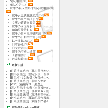
電玩相關
[31]
網站公告
[15]
肥牛の私人空間(非輕小說相關)
[0]
肥牛女王的點點滴滴
[54]
肥牛の瘋牛瘋語
[67]
女王の碎碎念
[39]
肥牛の回憶錄
[23]
糖黐豆看電影
[7]
肥牛の日本電影研究所
[15]
肥牛の日劇集中營
[20]
Low B Baka
[14]
日本藝能
[3]
日文歌詞
[4]
肥牛的塔羅の道
[1]
工作相關
[18]
敗家紀錄
[8]
最新日誌
[日系漫畫感想]《異世界侍奉紀...
[輕小說感想]《假定反派千金似...
[日系輕小說感想]《無職轉生~...
[日系漫畫感想]《神言少女sa...
[PS4]《福爾摩斯：惡魔之...
[西方哲學讀後感]《自願被吃的...
[日系漫畫感想]《衛宮家今天的...
[日系漫畫感想]《魔法科高中的...
[輕小說感想]《羅姆尼亞帝國興...
[日系漫畫感想]《鋼彈創鬥者A...
肥牛的Readmoo書櫃