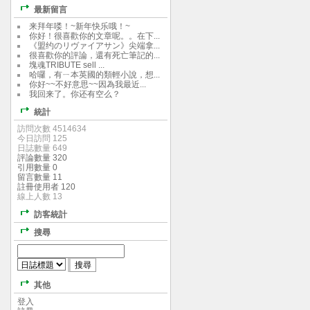
最新留言
来拜年喽！~新年快乐哦！~
你好！很喜歡你的文章呢。。在下...
《盟约のリヴァイアサン》尖端拿...
很喜歡你的評論，還有死亡筆記的...
塊魂TRIBUTE sell ...
哈囉，有ㄧ本英國的類輕小說，想...
你好~~不好意思~~因為我最近...
我回来了。你还有空么？
統計
訪問次數 4514634
今日訪問 125
日誌數量 649
評論數量 320
引用數量 0
留言數量 11
註冊使用者 120
線上人數 13
訪客統計
搜尋
其他
登入