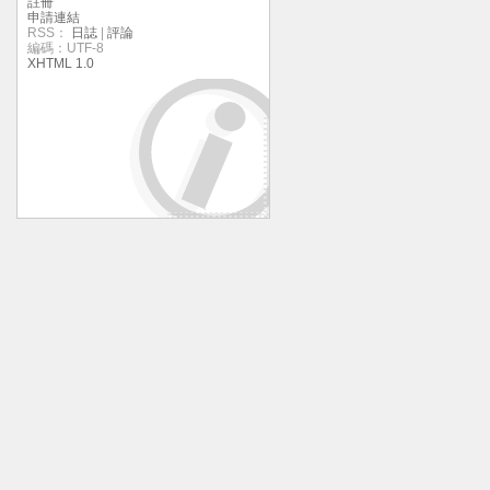
註冊
申請連結
RSS：
日誌
|
評論
編碼：UTF-8
XHTML 1.0