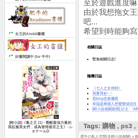
至於遊戲進度嘛.
由於我想拖女王
吧...
希望到時能夠寫
女王的Anobii書櫃
相關日誌
好書閱讀中 (for 牛牛)
暫無相關日志!
隨機日誌
《七人之女律師》
我要買衫~.~
寫blog也會爛尾
幸福是兩個人把愛變成信任
[輕小說相關新聞] 訃文: 《
[輕小說]《毒之王 (1) - 覺醒最強力量的
Tags:
購物
,
ps3
,
我征服美女們，成為發情後宮之主》- レ
オナールD
肥牛の私人空間(非輕小說相關)
»