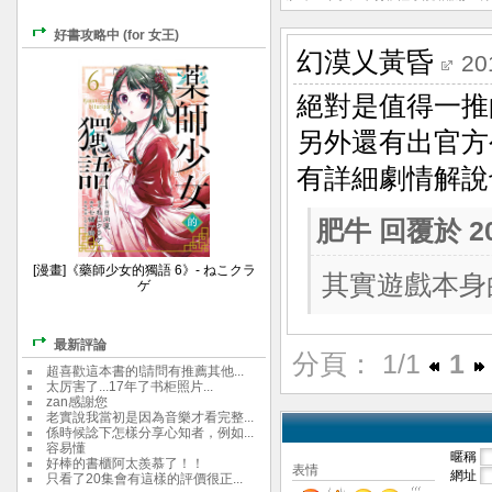
好書攻略中 (for 女王)
幻漠乂黃昏
20
絕對是值得一推
另外還有出官方
有詳細劇情解說
肥牛
回覆於 201
[漫畫]《藥師少女的獨語 6》- ねこクラ
其實遊戲本身
ゲ
最新評論
分頁： 1/1
1
超喜歡這本書的!請問有推薦其他...
太厉害了...17年了书柜照片...
zan感謝您
老實說我當初是因為音樂才看完整...
係時候諗下怎樣分享心知者，例如...
容易懂
暱稱
好棒的書櫃阿太羨慕了！！
表情
網址
只看了20集會有這樣的評價很正...