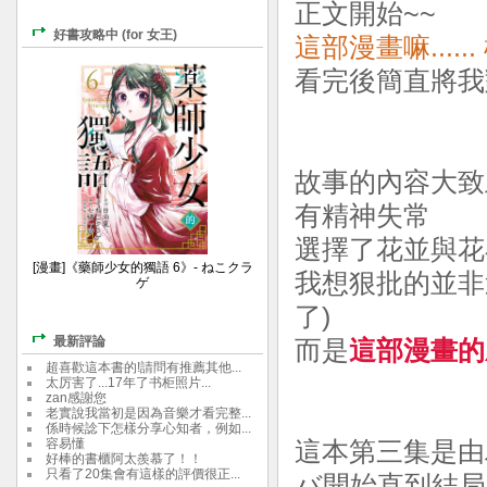
正文開始~~
好書攻略中 (for 女王)
這部漫畫嘛.....
看完後簡直將我對
故事的內容大致
有精神失常
選擇了花並與花
[漫畫]《藥師少女的獨語 6》- ねこクラ
我想狠批的並非
ゲ
了)
最新評論
而是
這部漫畫的
超喜歡這本書的!請問有推薦其他...
太厉害了...17年了书柜照片...
zan感謝您
老實說我當初是因為音樂才看完整...
係時候諗下怎樣分享心知者，例如...
容易懂
這本第三集是
好棒的書櫃阿太羨慕了！！
只看了20集會有這樣的評價很正...
バ開始直到結局