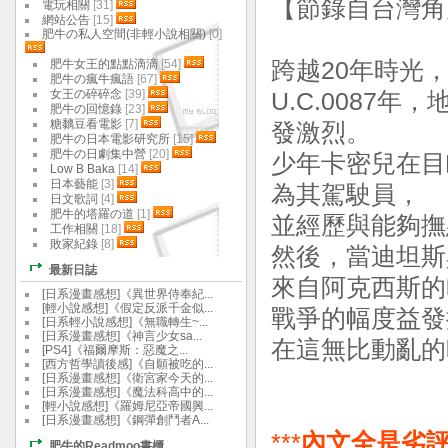
【節錄自台灣角
電玩相關
[31]
網站公告
[15]
肥牛の私人空間(非輕小說相關)
[0]
肥牛女王的點點滴滴
[54]
跨越20年時光
肥牛の瘋牛瘋語
[67]
女王の碎碎念
[39]
U.C.0087
肥牛の回憶錄
[23]
糖黐豆看電影
[7]
發激烈。
肥牛の日本電影研究所
[15]
肥牛の日劇集中營
[20]
少年卡密兒在目
Low B Baka
[14]
日本藝能
[3]
為其駕駛員，
日文歌詞
[4]
肥牛的塔羅の道
[1]
並經歷與能夠撫
工作相關
[18]
敗家紀錄
[8]
然後，當迪坦斯
最新日誌
來自阿克西斯的
[日系漫畫感想]《異世界侍奉紀...
[輕小說感想]《假定反派千金似...
戰爭的幅度益發
[日系輕小說感想]《無職轉生~...
[日系漫畫感想]《神言少女sa...
在這無比動亂的
[PS4]《福爾摩斯：惡魔之...
[西方哲學讀後感]《自願被吃的...
[日系漫畫感想]《衛宮家今天的...
[日系漫畫感想]《魔法科高中的...
[輕小說感想]《羅姆尼亞帝國興...
[日系漫畫感想]《鋼彈創鬥者A...
***
內文全是劣評
肥牛的Readmoo書櫃