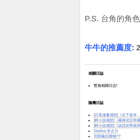
P.S. 台角的
牛牛的推薦度:
2
相關日誌
暫無相關日志!
隨機日誌
[日系漫畫感想]《在下坂本，
[輕小說感想]《羅姆尼亞帝國興
[輕小說感想]《說謊的男孩與
Godiva 朱古力
另類瘋狂購物??