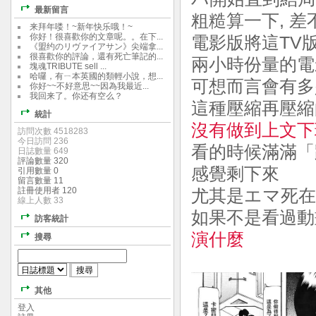
最新留言
粗糙算一下, 
来拜年喽！~新年快乐哦！~
你好！很喜歡你的文章呢。。在下...
電影版將這TV
《盟约のリヴァイアサン》尖端拿...
很喜歡你的評論，還有死亡筆記的...
兩小時份量的電
塊魂TRIBUTE sell ...
哈囉，有ㄧ本英國的類輕小說，想...
可想而言會有多
你好~~不好意思~~因為我最近...
我回来了。你还有空么？
這種壓縮再壓縮
統計
沒有做到上文下
訪問次數 4518283
今日訪問 236
看的時候滿滿「跳
日誌數量 649
評論數量 320
感覺剩下來
引用數量 0
留言數量 11
註冊使用者 120
尤其是エマ死
線上人數 33
如果不是看過動
訪客統計
演什麼
搜尋
其他
登入