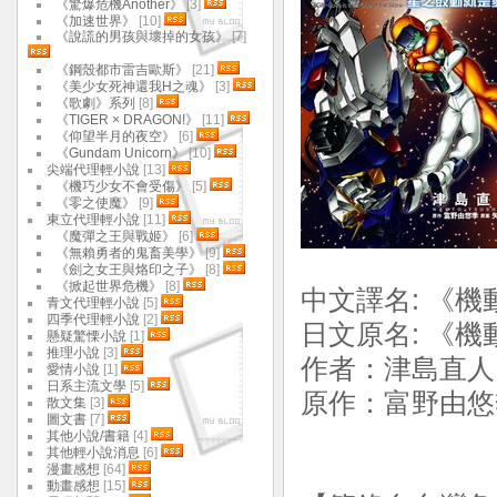
《驚爆危機Another》
[3]
《加速世界》
[10]
《說謊的男孩與壞掉的女孩》
[7]
《鋼殼都市雷吉歐斯》
[21]
《美少女死神還我H之魂》
[3]
《歌劇》系列
[8]
《TIGER × DRAGON!》
[11]
《仰望半月的夜空》
[6]
《Gundam Unicorn》
[10]
尖端代理輕小說
[13]
《機巧少女不會受傷》
[5]
《零之使魔》
[9]
東立代理輕小說
[11]
《魔彈之王與戰姬》
[6]
《無賴勇者的鬼畜美學》
[9]
《劍之女王與烙印之子》
[8]
《掀起世界危機》
[8]
中文譯名: 《機
青文代理輕小說
[5]
四季代理輕小說
[2]
日文原名: 《機
懸疑驚慄小說
[1]
推理小說
[3]
作者：津島直人
愛情小說
[1]
日系主流文學
[5]
原作：富野由悠季
散文集
[3]
圖文書
[7]
其他小說/書籍
[4]
其他輕小說消息
[6]
漫畫感想
[64]
動畫感想
[15]