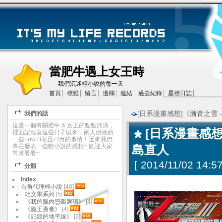
當肥牛遇上女王時
我們沉迷輕小說的每一天
首頁
標籤
留言
邊欄
連結
過去紀錄
星標日誌
[日系漫畫感想]《漸青之雪 
我們的話
這是一個有關肥牛 & 女王的點點滴滴，
[日系漫畫感想
裡面記載著這些日子以來，兩人所做的
一些Low B而且バカ的事情！近來我們
專注發表一些輕小說的感想~ 歡迎大家
島直人
常來看看~
[
2014/11/02 14:57
分類
Index
台角代理輕小說
[40]
輕文學系列
[5]
《我的腦內戀礙選項》
[4]
《魔王勇者》
[4]
《記錄的地平線》
[2]