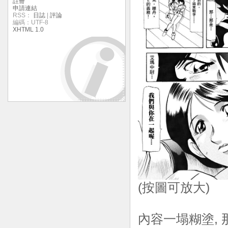
註冊
申請連結
RSS：
日誌
|
評論
編碼：UTF-8
XHTML 1.0
(按圖可放大)
內容一塌糊塗, 