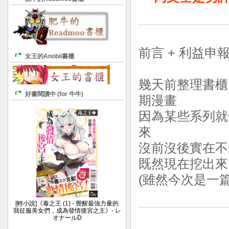
前言 + 利益申報
女王的Anobii書櫃
幾天前整理書櫃
好書閱讀中 (for 牛牛)
期漫畫
因為某些系列就
來
沒前沒後實在不
既然現在挖出來了
(雖然今次是一篇劣評
[輕小說]《毒之王 (1) - 覺醒最強力量的
我征服美女們，成為發情後宮之主》- レ
オナールD