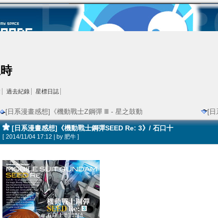
王時
結
過去紀錄
星標日誌
[日系漫畫感想]《機動戰士Z鋼彈 Ⅲ - 星之鼓動
[日
[日系漫畫感想]《機動戰士鋼彈SEED Re: 3》/ 石口十
[
2014/11/04 17:12 | by
肥牛
]