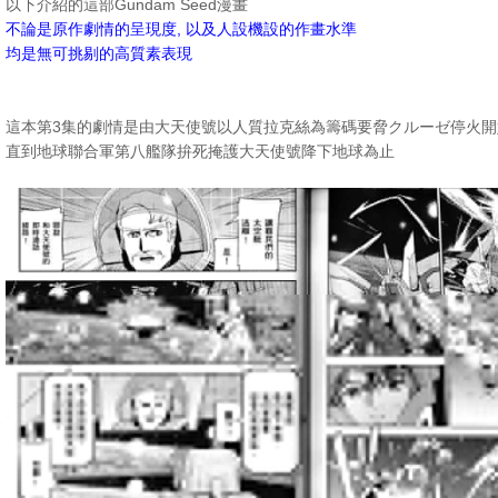
以下介紹的這部Gundam Seed漫畫
不論是原作劇情的呈現度, 以及人設機設的作畫水準
均是無可挑剔的高質素表現
這本第3集的劇情是由大天使號以人質拉克絲為籌碼要脅クルーゼ停火開
直到地球聯合軍第八艦隊拚死掩護大天使號降下地球為止