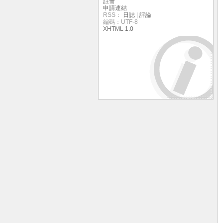
註冊
申請連結
RSS：
日誌
|
評論
編碼：UTF-8
XHTML 1.0