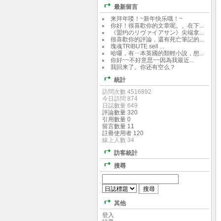
最新留言
来拜年喽！~新年快乐哦！~
你好！很喜歡你的文章呢。。在下...
《盟约のリヴァイアサン》尖端拿...
很喜歡你的評論，還有死亡筆記的...
塊魂TRIBUTE sell ...
哈囉，有ㄧ本英國的類輕小說，想...
你好~~不好意思~~因為我最近...
我回来了。你还有空么？
統計
訪問次數 4516892
今日訪問 874
日誌數量 649
評論數量 320
引用數量 0
留言數量 11
註冊使用者 120
線上人數 34
訪客統計
搜尋
其他
登入