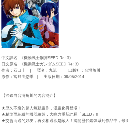
中文譯名: 《機動戰士鋼彈SEED Re: 3》
日文原名: 《機動戦士ガンダムSEED Re: 3》
作者：石口十 | 譯者：九流 | 出版社：台灣角川
原作：富野由悠季 | 出版日期：09/05/2014
【節錄自台灣角川的內容簡介】
★歷久不衰的超人氣動畫作，漫畫化再登場!!
★精準而細緻的機器繪製，大魄力重新詮釋「SEED」!!
★交會而過的好友，再次相遇卻是敵人！揭開歷代鋼彈系列作品中，最