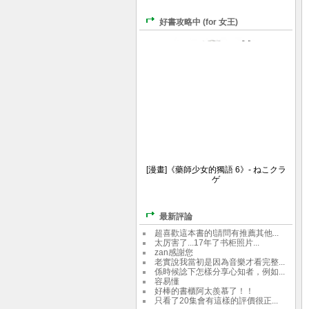
好書攻略中 (for 女王)
[漫畫]《藥師少女的獨語 6》- ねこクラ
ゲ
最新評論
超喜歡這本書的!請問有推薦其他...
太厉害了...17年了书柜照片...
zan感謝您
老實說我當初是因為音樂才看完整...
係時候諗下怎樣分享心知者，例如...
容易懂
好棒的書櫃阿太羨慕了！！
只看了20集會有這樣的評價很正...