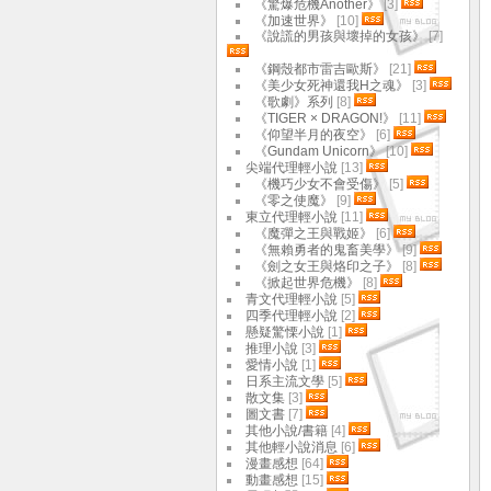
《驚爆危機Another》
[3]
《加速世界》
[10]
《說謊的男孩與壞掉的女孩》
[7]
《鋼殼都市雷吉歐斯》
[21]
《美少女死神還我H之魂》
[3]
《歌劇》系列
[8]
《TIGER × DRAGON!》
[11]
《仰望半月的夜空》
[6]
《Gundam Unicorn》
[10]
尖端代理輕小說
[13]
《機巧少女不會受傷》
[5]
《零之使魔》
[9]
東立代理輕小說
[11]
《魔彈之王與戰姬》
[6]
《無賴勇者的鬼畜美學》
[9]
《劍之女王與烙印之子》
[8]
《掀起世界危機》
[8]
青文代理輕小說
[5]
四季代理輕小說
[2]
懸疑驚慄小說
[1]
推理小說
[3]
愛情小說
[1]
日系主流文學
[5]
散文集
[3]
圖文書
[7]
其他小說/書籍
[4]
其他輕小說消息
[6]
漫畫感想
[64]
動畫感想
[15]