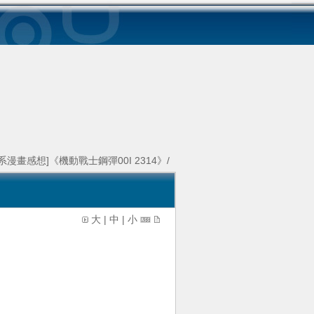
系漫畫感想]《機動戰士鋼彈00I 2314》/
大
|
中
|
小