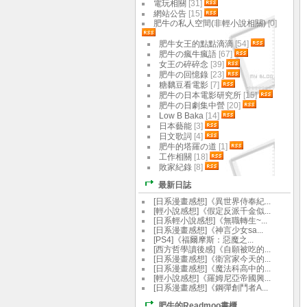
電玩相關
[31]
網站公告
[15]
肥牛の私人空間(非輕小說相關)
[0]
肥牛女王的點點滴滴
[54]
肥牛の瘋牛瘋語
[67]
女王の碎碎念
[39]
肥牛の回憶錄
[23]
糖黐豆看電影
[7]
肥牛の日本電影研究所
[15]
肥牛の日劇集中營
[20]
Low B Baka
[14]
日本藝能
[3]
日文歌詞
[4]
肥牛的塔羅の道
[1]
工作相關
[18]
敗家紀錄
[8]
最新日誌
[日系漫畫感想]《異世界侍奉紀...
[輕小說感想]《假定反派千金似...
[日系輕小說感想]《無職轉生~...
[日系漫畫感想]《神言少女sa...
[PS4]《福爾摩斯：惡魔之...
[西方哲學讀後感]《自願被吃的...
[日系漫畫感想]《衛宮家今天的...
[日系漫畫感想]《魔法科高中的...
[輕小說感想]《羅姆尼亞帝國興...
[日系漫畫感想]《鋼彈創鬥者A...
肥牛的Readmoo書櫃