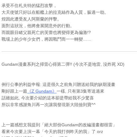
承受不住札夫特的猛烈攻擊，
大天使號只好以在船艦上的拉克絲作為人質，躲過一劫。
煌因此遭受友人阿斯蘭的抨擊。
面對這狀況，他將會展開意外的行動。
而親眼目睹父親死亡的芙蕾也將變得更為偏激!?
戰場上的少年少女們，將因戰鬥而一一轉變……
Gundam漫畫系列之掃雷心得第二彈!! (今次不是地雷, 沒炸死 XD)
例行公事的利益申報: 這是很久之前角川贈送給我的缺期漫畫
剛好跟上一篇
《Z Gundam》
一樣, 只有第3集寄送過來
話雖如此, 今次要介紹的這本卻是帶給我不少驚喜
所以非常感謝角川再一次讓我發現新大陸撿到寶^^
上一篇感想文我提到「絕大部份Gundam的改編漫畫都很雷」
看來今次要上演一幕「今天的我打倒昨天的我」了 orz