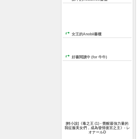
女王的Anobii書櫃
好書閱讀中 (for 牛牛)
[輕小說]《毒之王 (1) - 覺醒最強力量的
我征服美女們，成為發情後宮之主》- レ
オナールD