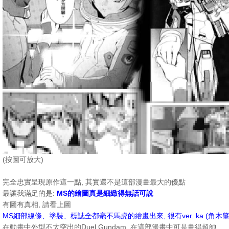
(按圖可放大)
完全忠實呈現原作這一點, 其實還不是這部漫畫最大的優點
最讓我滿足的是:
MS的繪圖真是細緻得無話可說
有圖有真相, 請看上圖
MS細部線條、塗裝、標誌全都毫不馬虎的繪畫出來, 很有ver. ka (角木
在動畫中外型不太突出的Duel Gundam, 在這部漫畫中可是畫得超帥