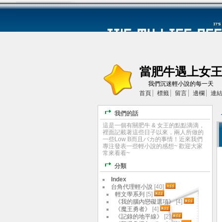
當肥牛遇上女
我們沉迷輕小說的每一天
首頁
標籤
留言
邊欄
連
我們的話
這是一個有關肥牛 & 女王的點點滴滴，
裡面記載著這些日子以來，兩人所做的
一些Low B而且バカ的事情！近來我們
專注發表一些輕小說的感想~ 歡迎大家
常來看看~
分類
Index
台角代理輕小說
[40]
輕文學系列
[5]
《我的腦內戀礙選項》
[4]
《魔王勇者》
[4]
《記錄的地平線》
[2]