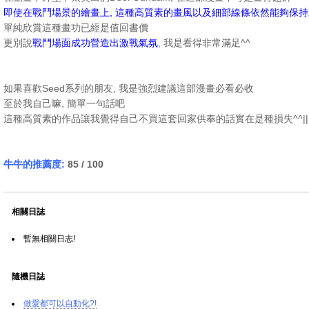
即使在戰鬥場景的繪畫上, 這種高質素的畫風以及細部線條依然能夠保
單純欣賞這種畫功已經是值回書價
更別說
戰鬥場面成功營造出激戰氣氛
, 我是看得非常滿足^^
如果喜歡Seed系列的朋友, 我是強烈建議這部漫畫必看必收
至於我自己嘛, 簡單一句話吧
這種高質素的作品讓我覺得自己不買這套回家供奉的話實在是種損失^^||
牛牛的推薦度:
85 / 100
相關日誌
暫無相關日志!
隨機日誌
做愛都可以自動化?!