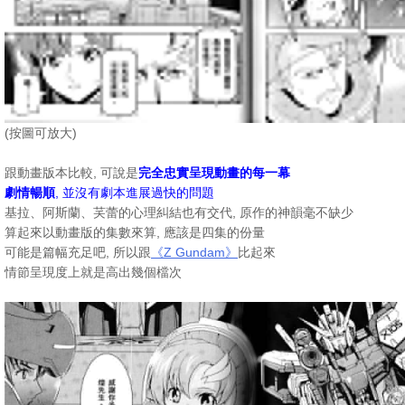
(按圖可放大)
跟動畫版本比較, 可說是
完全忠實呈現動畫的每一幕
劇情暢順
, 並沒有劇本進展過快的問題
基拉、阿斯蘭、芺蕾的心理糾結也有交代, 原作的神韻毫不缺少
算起來以動畫版的集數來算, 應該是四集的份量
可能是篇幅充足吧, 所以跟
《Z Gundam》
比起來
情節呈現度上就是高出幾個檔次