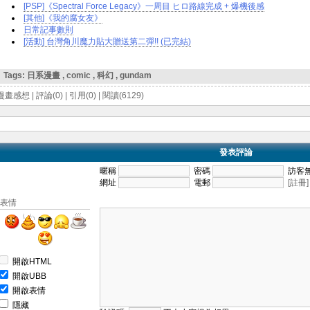
[PSP]《Spectral Force Legacy》一周目 ヒロ路線完成 + 爆機後感
[其他]《我的腐女友》
日常記事數則
[活動] 台灣角川魔力貼大贈送第二彈!! (已完結)
Tags:
日系漫畫
,
comic
,
科幻
,
gundam
漫畫感想
|
評論(0)
|
引用(0)
|
閱讀(6129)
發表評論
暱稱
密碼
訪客
網址
電郵
[註冊]
表情
開啟HTML
開啟UBB
開啟表情
隱藏