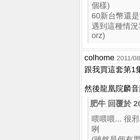
個樣)
60新台幣還
遇到這種情況
orz)
colhome
2011/08
跟我買這套第1集
然後龍凰院麟音
肥牛
回覆於 201
喂喂喂... 很
咧
(雖然是個有