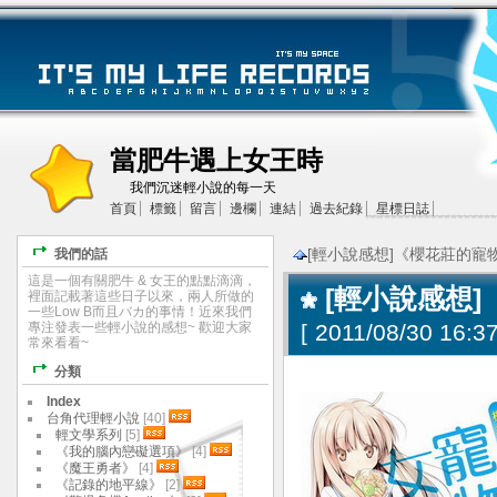
當肥牛遇上女王時
我們沉迷輕小說的每一天
首頁
標籤
留言
邊欄
連結
過去紀錄
星標日誌
[輕小說感想]《櫻花莊的寵物
我們的話
這是一個有關肥牛 & 女王的點點滴滴，
[輕小說感想]
裡面記載著這些日子以來，兩人所做的
一些Low B而且バカ的事情！近來我們
專注發表一些輕小說的感想~ 歡迎大家
[
2011/08/30 16:37
常來看看~
分類
Index
台角代理輕小說
[40]
輕文學系列
[5]
《我的腦內戀礙選項》
[4]
《魔王勇者》
[4]
《記錄的地平線》
[2]