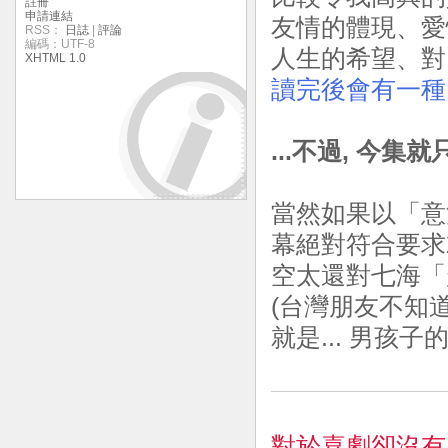
註冊
申請連結
友情的體現、愛
RSS：
日誌
|
評論
編碼：UTF-8
人生的希望、對
XHTML 1.0
讀完後會有一種
...不過, 今
當然如果以「意
幕絕對符合要求就
空太還對七海「
(台灣朋友不知道什
就是... 男孩子的
對於喜劇卻沒有