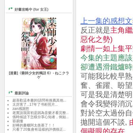
好書攻略中 (for 女王)
上一集的感想文
反正就是
主角繼
惡化之勢)
劇情一如上集平
今集的主題應該
卻遭遇滑鐵爐時
[漫畫]《藥師少女的獨語 6》- ねこクラ
可能我比較早熟
ゲ
奮、雀躍、盼望
可是我是清楚明
最新評論
超喜歡這本書的!請問有推薦其他...
會令我變得消沉 
太厉害了...17年了书柜照片...
zan感謝您
對於空太過份自
老實說我當初是因為音樂才看完整...
係時候諗下怎樣分享心知者，例如...
拋開這個不談,
容易懂
好棒的書櫃阿太羨慕了！！
只看了20集會有這樣的評價很正...
個礙眼的存在、