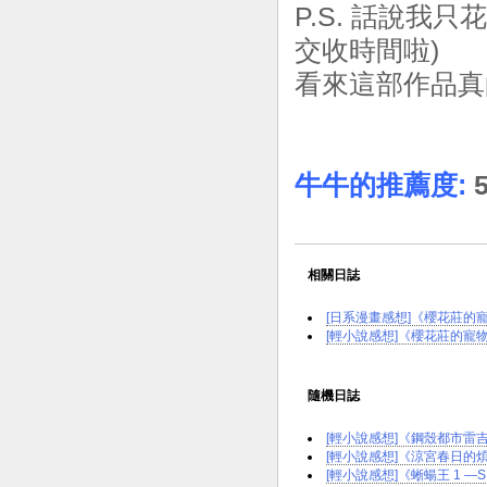
P.S. 話說我
交收時間啦)
看來這部作品真
牛牛的推薦度:
5
相關日誌
[日系漫畫感想]《櫻花莊的寵物
[輕小說感想]《櫻花莊的寵物
隨機日誌
[輕小說感想]《鋼殼都市雷吉歐斯 3
[輕小說感想]《涼宮春日的煩
[輕小說感想]《蜥蝪王 1 ―