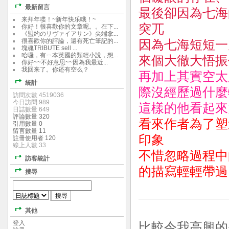
最新留言
最後卻因為七海
来拜年喽！~新年快乐哦！~
突兀
你好！很喜歡你的文章呢。。在下...
《盟约のリヴァイアサン》尖端拿...
很喜歡你的評論，還有死亡筆記的...
因為七海短短一
塊魂TRIBUTE sell ...
哈囉，有ㄧ本英國的類輕小說，想...
來個大徹大悟振
你好~~不好意思~~因為我最近...
我回来了。你还有空么？
再加上其實空太
統計
際沒經歷過什麼
訪問次數 4519036
今日訪問 989
這樣的他看起來
日誌數量 649
評論數量 320
看來作者為了塑
引用數量 0
留言數量 11
印象
註冊使用者 120
線上人數 33
不惜忽略過程中
訪客統計
的描寫輕輕帶過
搜尋
其他
登入
比較令我高興的