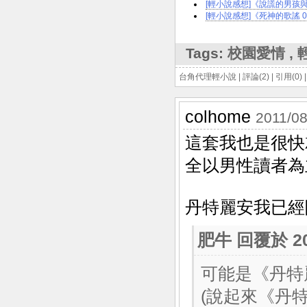
[輕小說感想]《說謊的男孩與
[輕小說感想]《死神的歌謠 0
Tags:
校園愛情
,
台角代理輕小說
|
評論(2)
|
引用(0)
colhome
2011/08
這套我也是很快
全以男性讀者為
丹特麗安我已經
肥牛
回覆於 201
可能是《丹特
(說起來《丹