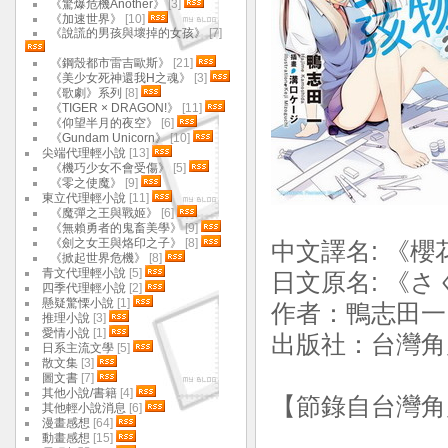
《驚爆危機Another》
[3]
《加速世界》
[10]
《說謊的男孩與壞掉的女孩》
[7]
《鋼殼都市雷吉歐斯》
[21]
《美少女死神還我H之魂》
[3]
《歌劇》系列
[8]
《TIGER × DRAGON!》
[11]
《仰望半月的夜空》
[6]
《Gundam Unicorn》
[10]
尖端代理輕小說
[13]
《機巧少女不會受傷》
[5]
《零之使魔》
[9]
東立代理輕小說
[11]
《魔彈之王與戰姬》
[6]
《無賴勇者的鬼畜美學》
[9]
《劍之女王與烙印之子》
[8]
中文譯名: 《
《掀起世界危機》
[8]
青文代理輕小說
[5]
日文原名: 《
四季代理輕小說
[2]
懸疑驚慄小說
[1]
作者：鴨志田一
推理小說
[3]
愛情小說
[1]
出版社：台灣角川
日系主流文學
[5]
散文集
[3]
圖文書
[7]
其他小說/書籍
[4]
【節錄自台灣角
其他輕小說消息
[6]
漫畫感想
[64]
動畫感想
[15]