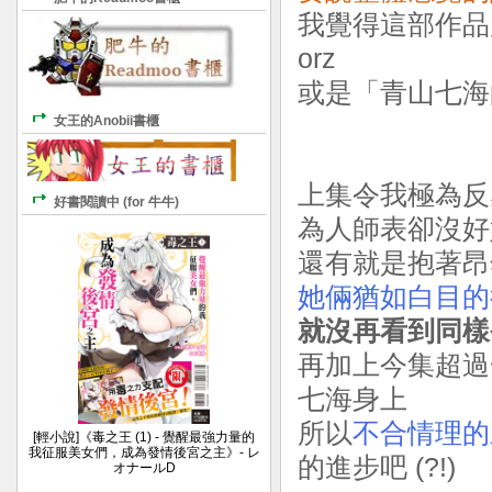
我覺得這部作品
orz
或是「青山七海
女王的Anobii書櫃
上集令我極為反感
好書閱讀中 (for 牛牛)
為人師表卻沒好
還有就是抱著昂
她倆猶如白目的
就沒再看到同樣
再加上今集超過
七海身上
所以
不合情理的
[輕小說]《毒之王 (1) - 覺醒最強力量的
我征服美女們，成為發情後宮之主》- レ
的進步吧 (?!)
オナールD