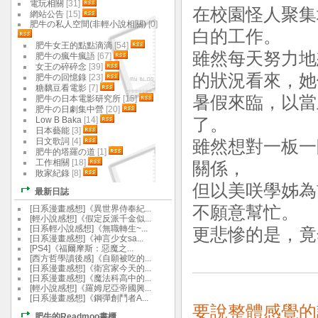
電玩相關
[31]
在校園怪人聚集
網站公告
[15]
肥牛の私人空間(非輕小說相關)
[0]
白的工作。
肥牛女王的點點滴滴
[54]
雖然每天努力地
肥牛の瘋牛瘋語
[67]
女王の碎碎念
[39]
的狀況看來，她
肥牛の回憶錄
[23]
糖黐豆看電影
[7]
暑假來臨，以當
肥牛の日本電影研究所
[15]
肥牛の日劇集中營
[20]
Low B Baka
[14]
了。
日本藝能
[3]
日文歌詞
[4]
雖然想對一板一
肥牛的塔羅の道
[1]
工作相關
[18]
關係，
敗家紀錄
[8]
但以美咲學姊為
最新日誌
不願意幫忙。
[日系漫畫感想]《異世界侍奉紀...
[輕小說感想]《假定反派千金似...
[日系輕小說感想]《無職轉生~...
更悲慘的是，竟
[日系漫畫感想]《神言少女sa...
[PS4]《福爾摩斯：惡魔之...
[西方哲學讀後感]《自願被吃的...
[日系漫畫感想]《衛宮家今天的...
[日系漫畫感想]《魔法科高中的...
[輕小說感想]《羅姆尼亞帝國興...
[日系漫畫感想]《鋼彈創鬥者A...
要說整體感覺的話,
肥牛的Readmoo書櫃