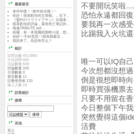
不要開玩笑啦...
最新留言
来拜年喽！~新年快乐哦！~
恐怕永遠都回復
你好！很喜歡你的文章呢。。在下...
《盟约のリヴァイアサン》尖端拿...
要我再一次感受
很喜歡你的評論，還有死亡筆記的...
塊魂TRIBUTE sell ...
比踢我入火坑還
哈囉，有ㄧ本英國的類輕小說，想...
你好~~不好意思~~因為我最近...
我回来了。你还有空么？
統計
訪問次數 4513865
唯一可以IQ自己
今日訪問 404
日誌數量 649
評論數量 320
今次想都沒想過
引用數量 0
留言數量 11
倒是很想即時向
註冊使用者 120
線上人數 19
即時買張機票去日
訪客統計
只要不用留在香
搜尋
今日整個下午我
突然覺得這個id
其他
活費
登入