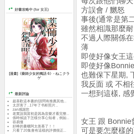
每次跟他們聊天,
方誤會 / 嬲怒
好書攻略中 (for 女王)
事後(通常是第
雖然相識那麼耐
不過人際關係在
薄
即使好像女王這
即使好像Bonn
也難保下星期,
[漫畫]《藥師少女的獨語 6》- ねこクラ
ゲ
我反面 或 不相
一想到這樣, 感覺
最新評論
超喜歡這本書的!請問有推薦其他...
太厉害了...17年了书柜照片...
zan感謝您
老實說我當初是因為音樂才看完整...
係時候諗下怎樣分享心知者，例如...
女王 跟 Bon
容易懂
好棒的書櫃阿太羨慕了！！
可是要怎麼樣的
只看了20集會有這樣的評價很正...