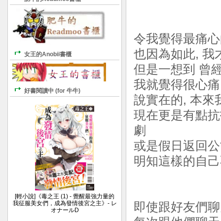
令我覺得最痛心
也因為如此, 我
女王的Anobii書櫃
但是一想到 曾
我就覺得很心痛..
好書閱讀中 (for 牛牛)
說實在的, 本來
現在更是有點抗
劇
或是假日返回公
明知這樣的自己不行
[輕小說]《毒之王 (1) - 覺醒最強力量的
我征服美女們，成為發情後宮之主》- レ
即使跟好友們聊
オナールD