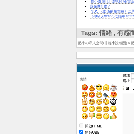
[輕小說感想]《鋼殼都市雷吉歐斯 
我在做什麼?
[NDS]《虛偽的輪舞曲》二
《仰望天空的少女瞳中的世界》
Tags:
情緒
,
有感
肥牛の私人空間(非輕小說相關)
»
暱稱
表情
網址
開啟HTML
開啟UBB