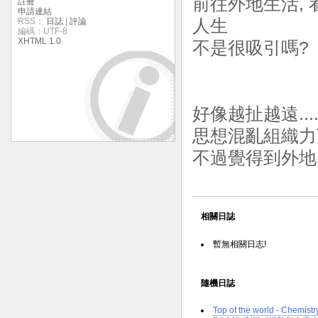
前往外地生活,
註冊
申請連結
RSS：
日誌
|
評論
人生
編碼：UTF-8
XHTML 1.0
不是很吸引嗎?
好像越扯越遠...
思想混亂組織力下
不過覺得到外地
相關日誌
暫無相關日志!
隨機日誌
Top of the world - Chemistr