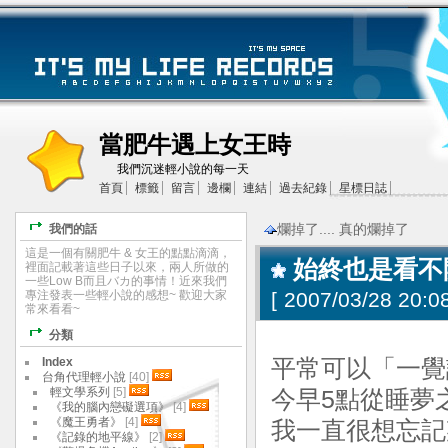
當肥牛遇上女王時
我們沉迷輕小說的每一天
首頁
標籤
留言
邊欄
連結
過去紀錄
星標日誌
爛掉了.... 真的爛掉了
我們的話
這是一個有關肥牛 & 女王的點點滴滴，
始終也是看不
裡面記載著這些日子以來，兩人所做的
一些Low B而且バカ的事情！近來我們
專注發表一些輕小說的感想~ 歡迎大家
[
2007/03/28 20:08
常來看看~
分類
Index
平常可以「一覺
台角代理輕小說
[40]
輕文學系列
[5]
今早5點從睡夢
《我的腦內戀礙選項》
[4]
《魔王勇者》
[4]
我一直很想忘記
《記錄的地平線》
[2]