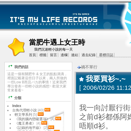
當肥牛遇上女王時
我們沉迷輕小說的每一天
首頁
標籤
留言
邊欄
連結
過去紀錄
星標日誌
禍不單行
我們的話
這是一個有關肥牛 & 女王的點點滴滴，
我要買衫~.~
裡面記載著這些日子以來，兩人所做的
一些Low B而且バカ的事情！近來我們
專注發表一些輕小說的感想~ 歡迎大家
[
2006/02/26 11:12
常來看看~
分類
Index
我一向討厭行街s
台角代理輕小說
[40]
輕文學系列
[5]
之前d衫都係阿
《我的腦內戀礙選項》
[4]
《魔王勇者》
[4]
唔順d衫。
《記錄的地平線》
[2]