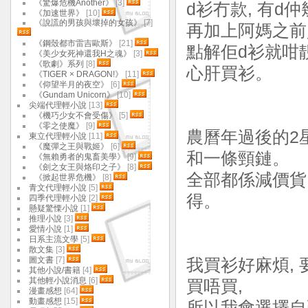
《驚爆危機Another》
[3]
d衫冇款, 有d
《加速世界》
[10]
《說謊的男孩與壞掉的女孩》
[7]
再加上阿媽之前
《鋼殼都市雷吉歐斯》
[21]
點解佢d衫就咁靚
《美少女死神還我H之魂》
[3]
《歌劇》系列
[8]
心肝買衫。
《TIGER × DRAGON!》
[11]
《仰望半月的夜空》
[6]
《Gundam Unicorn》
[10]
尖端代理輕小說
[13]
《機巧少女不會受傷》
[5]
《零之使魔》
[9]
農曆年過後的2星
東立代理輕小說
[11]
《魔彈之王與戰姬》
[6]
和一條頸鏈。
《無賴勇者的鬼畜美學》
[9]
《劍之女王與烙印之子》
[8]
全部都係減價貨,
《掀起世界危機》
[8]
青文代理輕小說
[5]
得。
四季代理輕小說
[2]
懸疑驚慄小說
[1]
推理小說
[3]
愛情小說
[1]
日系主流文學
[5]
散文集
[3]
圖文書
[7]
我買衫好麻煩,
其他小說/書籍
[4]
其他輕小說消息
[6]
買唔買,
漫畫感想
[64]
動畫感想
[15]
所以我會選擇自