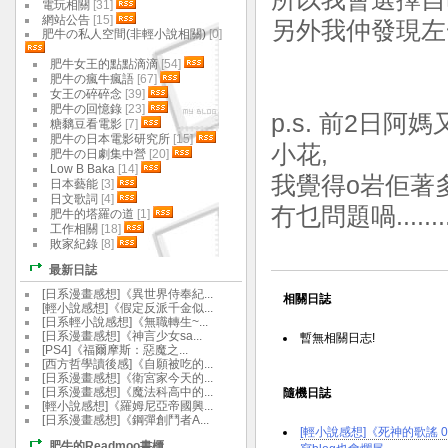
電玩相關
[31]
網站公告
[15]
另外我仲發現左一
肥牛の私人空間(非輕小說相關)
[0]
肥牛女王的點點滴滴
[54]
肥牛の瘋牛瘋語
[67]
女王の碎碎念
[39]
肥牛の回憶錄
[23]
p.s. 前2日
糖黐豆看電影
[7]
肥牛の日本電影研究所
[15]
小花,
肥牛の日劇集中營
[20]
Low B Baka
[14]
我覺得o岩佢著多
日本藝能
[3]
日文歌詞
[4]
冇乜問題喎.........
肥牛的塔羅の道
[1]
工作相關
[18]
敗家紀錄
[8]
最新日誌
[日系漫畫感想]《異世界侍奉紀...
相關日誌
[輕小說感想]《假定反派千金似...
[日系輕小說感想]《無職轉生~...
[日系漫畫感想]《神言少女sa...
暫無相關日志!
[PS4]《福爾摩斯：惡魔之...
[西方哲學讀後感]《自願被吃的...
[日系漫畫感想]《衛宮家今天的...
[日系漫畫感想]《魔法科高中的...
隨機日誌
[輕小說感想]《羅姆尼亞帝國興...
[日系漫畫感想]《鋼彈創鬥者A...
[輕小說感想]《死神的歌謠 0
肥牛的Readmoo書櫃