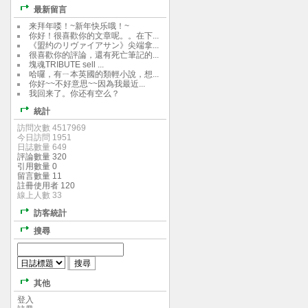
最新留言
来拜年喽！~新年快乐哦！~
你好！很喜歡你的文章呢。。在下...
《盟约のリヴァイアサン》尖端拿...
很喜歡你的評論，還有死亡筆記的...
塊魂TRIBUTE sell ...
哈囉，有ㄧ本英國的類輕小說，想...
你好~~不好意思~~因為我最近...
我回来了。你还有空么？
統計
訪問次數 4517969
今日訪問 1951
日誌數量 649
評論數量 320
引用數量 0
留言數量 11
註冊使用者 120
線上人數 33
訪客統計
搜尋
其他
登入