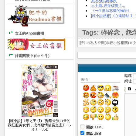
寫blog也會爛尾
三十歲, 終於破處了...
《一生無法忘懷的物語》
[輕小說感想]《心連情結 1 
Tags:
碎碎念
,
怨
女王的Anobii書櫃
肥牛の私人空間(非輕小說相關)
»
好書閱讀中 (for 牛牛)
暱稱
表情
網址
[輕小說]《毒之王 (1) - 覺醒最強力量的
我征服美女們，成為發情後宮之主》- レ
開啟HTML
オナールD
開啟UBB