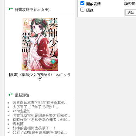
驗證
開啟表情
好書攻略中 (for 女王)
隱藏
[漫畫]《藥師少女的獨語 6》- ねこクラ
ゲ
最新評論
超喜歡這本書的!請問有推薦其他...
太厉害了...17年了书柜照片...
zan感謝您
老實說我當初是因為音樂才看完整...
係時候諗下怎樣分享心知者，例如...
容易懂
好棒的書櫃阿太羨慕了！！
只看了20集會有這樣的評價很正...