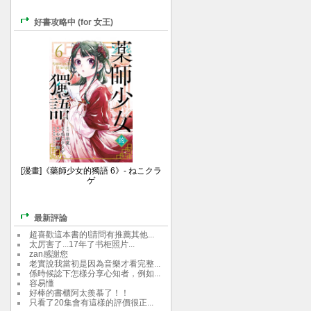
好書攻略中 (for 女王)
[漫畫]《藥師少女的獨語 6》- ねこクラ
ゲ
最新評論
超喜歡這本書的!請問有推薦其他...
太厉害了...17年了书柜照片...
zan感謝您
老實說我當初是因為音樂才看完整...
係時候諗下怎樣分享心知者，例如...
容易懂
好棒的書櫃阿太羨慕了！！
只看了20集會有這樣的評價很正...