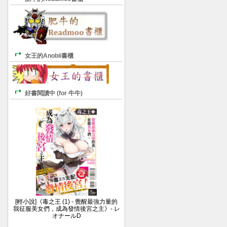
女王的Anobii書櫃
好書閱讀中 (for 牛牛)
[輕小說]《毒之王 (1) - 覺醒最強力量的
我征服美女們，成為發情後宮之主》- レ
オナールD