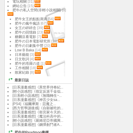
電玩相關
[31]
網站公告
[15]
肥牛の私人空間(非輕小說相關)
[0]
肥牛女王的點點滴滴
[54]
肥牛の瘋牛瘋語
[67]
女王の碎碎念
[39]
肥牛の回憶錄
[23]
糖黐豆看電影
[7]
肥牛の日本電影研究所
[15]
肥牛の日劇集中營
[20]
Low B Baka
[14]
日本藝能
[3]
日文歌詞
[4]
肥牛的塔羅の道
[1]
工作相關
[18]
敗家紀錄
[8]
最新日誌
[日系漫畫感想]《異世界侍奉紀...
[輕小說感想]《假定反派千金似...
[日系輕小說感想]《無職轉生~...
[日系漫畫感想]《神言少女sa...
[PS4]《福爾摩斯：惡魔之...
[西方哲學讀後感]《自願被吃的...
[日系漫畫感想]《衛宮家今天的...
[日系漫畫感想]《魔法科高中的...
[輕小說感想]《羅姆尼亞帝國興...
[日系漫畫感想]《鋼彈創鬥者A...
肥牛的Readmoo書櫃