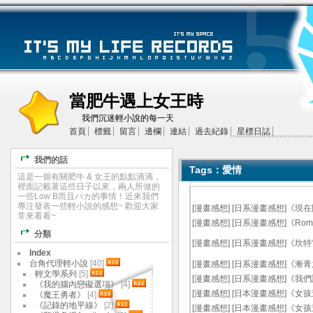
當肥牛遇上女王時
我們沉迷輕小說的每一天
首頁
標籤
留言
邊欄
連結
過去紀錄
星標日誌
我們的話
Tags：愛情
這是一個有關肥牛 & 女王的點點滴滴，
裡面記載著這些日子以來，兩人所做的
一些Low B而且バカ的事情！近來我們
專注發表一些輕小說的感想~ 歡迎大家
[
漫畫感想
]
[日系漫畫感想]《現在
常來看看~
[
漫畫感想
]
[日系漫畫感想]《Rome
分類
[
漫畫感想
]
[日系漫畫感想]《坎特
Index
台角代理輕小說
[40]
[
漫畫感想
]
[日系漫畫感想]《漸青
輕文學系列
[5]
[
漫畫感想
]
[日系漫畫感想]《我們
《我的腦內戀礙選項》
[4]
[
漫畫感想
]
[日本漫畫感想]《女孩
《魔王勇者》
[4]
《記錄的地平線》
[2]
[
漫畫感想
]
[日本漫畫感想]《女孩