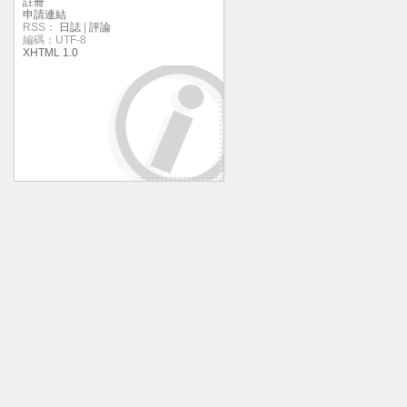
註冊
申請連結
RSS：
日誌
|
評論
編碼：UTF-8
XHTML 1.0