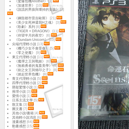
《驚爆危機Another》
[3]
《加速世界》
[10]
《說謊的男孩與壞掉的女孩》
[7]
《鋼殼都市雷吉歐斯》
[21]
《美少女死神還我H之魂》
[3]
《歌劇》系列
[8]
《TIGER × DRAGON!》
[11]
《仰望半月的夜空》
[6]
《Gundam Unicorn》
[10]
尖端代理輕小說
[13]
《機巧少女不會受傷》
[5]
《零之使魔》
[9]
東立代理輕小說
[11]
《魔彈之王與戰姬》
[6]
《無賴勇者的鬼畜美學》
[9]
《劍之女王與烙印之子》
[8]
《掀起世界危機》
[8]
青文代理輕小說
[5]
四季代理輕小說
[2]
懸疑驚慄小說
[1]
推理小說
[3]
愛情小說
[1]
日系主流文學
[5]
散文集
[3]
圖文書
[7]
其他小說/書籍
[4]
其他輕小說消息
[6]
漫畫感想
[64]
動畫感想
[15]