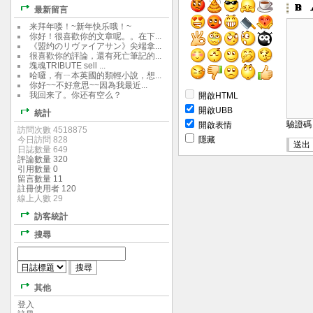
最新留言
来拜年喽！~新年快乐哦！~
你好！很喜歡你的文章呢。。在下...
《盟约のリヴァイアサン》尖端拿...
很喜歡你的評論，還有死亡筆記的...
塊魂TRIBUTE sell ...
哈囉，有ㄧ本英國的類輕小說，想...
你好~~不好意思~~因為我最近...
我回来了。你还有空么？
開啟HTML
開啟UBB
統計
驗證
開啟表情
訪問次數 4518875
今日訪問 828
隱藏
日誌數量 649
評論數量 320
引用數量 0
留言數量 11
註冊使用者 120
線上人數 29
訪客統計
搜尋
其他
登入