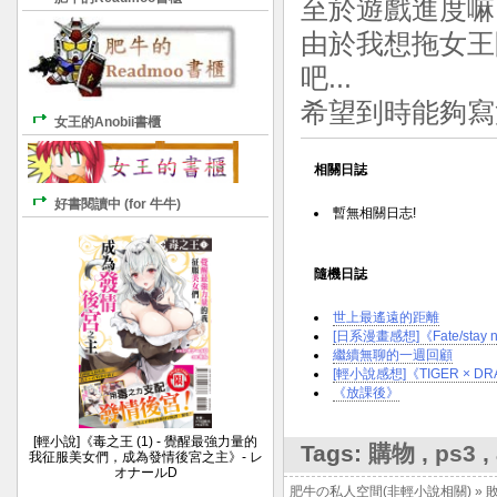
至於遊戲進度嘛.
由於我想拖女王
吧...
希望到時能夠寫
女王的Anobii書櫃
相關日誌
好書閱讀中 (for 牛牛)
暫無相關日志!
隨機日誌
世上最遙遠的距離
[日系漫畫感想]《Fate/stay n
繼續無聊的一週回顧
[輕小說感想]《TIGER × DR
《放課後》
[輕小說]《毒之王 (1) - 覺醒最強力量的
Tags:
購物
,
ps3
,
我征服美女們，成為發情後宮之主》- レ
オナールD
肥牛の私人空間(非輕小說相關)
»