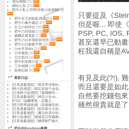
電玩相關
[31]
網站公告
[15]
肥牛の私人空間(非輕小說相關)
[0]
只要提及《Stei
肥牛女王的點點滴滴
[54]
但是喔... 即使《
肥牛の瘋牛瘋語
[67]
女王の碎碎念
[39]
肥牛の回憶錄
[23]
PSP, PC, IOS, 
糖黐豆看電影
[7]
肥牛の日本電影研究所
[15]
甚至還早已動畫
肥牛の日劇集中營
[20]
Low B Baka
[14]
枉我還自稱是AV
日本藝能
[3]
日文歌詞
[4]
肥牛的塔羅の道
[1]
工作相關
[18]
敗家紀錄
[8]
有見及此(?!)
最新日誌
[日系漫畫感想]《異世界侍奉紀...
而且還要是如此
[輕小說感想]《假定反派千金似...
[日系輕小說感想]《無職轉生~...
自然要挖錢包來
[日系漫畫感想]《神言少女sa...
[PS4]《福爾摩斯：惡魔之...
雖然很貴就是了..
[西方哲學讀後感]《自願被吃的...
[日系漫畫感想]《衛宮家今天的...
[日系漫畫感想]《魔法科高中的...
[輕小說感想]《羅姆尼亞帝國興...
[日系漫畫感想]《鋼彈創鬥者A...
肥牛的Readmoo書櫃