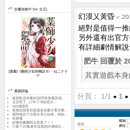
好書攻略中 (for 女王)
幻漠乂黃昏
20
絕對是值得一推
另外還有出官方
有詳細劇情解說
肥牛
回覆於 201
[漫畫]《藥師少女的獨語 6》- ねこクラ
其實遊戲本身
ゲ
最新評論
分頁： 1/1
1
超喜歡這本書的!請問有推薦其他...
太厉害了...17年了书柜照片...
zan感謝您
老實說我當初是因為音樂才看完整...
係時候諗下怎樣分享心知者，例如...
容易懂
暱稱
好棒的書櫃阿太羨慕了！！
表情
網址
只看了20集會有這樣的評價很正...