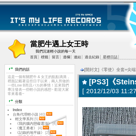
當肥牛遇上女王時
我們沉迷輕小說的每一天
首頁
標籤
留言
邊欄
連結
過去紀錄
星標日誌
[開封文]《零使》全套+尖
我們的話
這是一個有關肥牛 & 女王的點點滴滴，
[PS3]《St
裡面記載著這些日子以來，兩人所做的
一些Low B而且バカ的事情！近來我們
專注發表一些輕小說的感想~ 歡迎大家
[
2012/12/03 11:27
常來看看~
分類
Index
台角代理輕小說
[40]
輕文學系列
[5]
《我的腦內戀礙選項》
[4]
《魔王勇者》
[4]
《記錄的地平線》
[2]