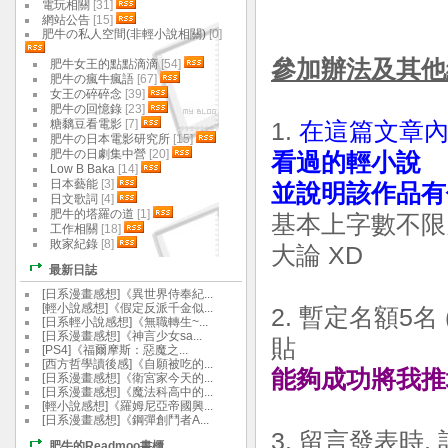
電玩相關
[31]
網站公告
[15]
肥牛の私人空間(非輕小說相關)
[0]
參加辦法及其他
肥牛女王的點點滴滴
[54]
肥牛の瘋牛瘋語
[67]
女王の碎碎念
[39]
肥牛の回憶錄
[23]
糖黐豆看電影
[7]
1.
在這篇文章內
肥牛の日本電影研究所
[15]
肥牛の日劇集中營
[20]
看過的輕小說
Low B Baka
[14]
日本藝能
[3]
並說明該作品有
日文歌詞
[4]
肥牛的塔羅の道
[1]
基本上字數不限
工作相關
[18]
敗家紀錄
[8]
大論 XD
最新日誌
[日系漫畫感想]《異世界侍奉紀...
[輕小說感想]《假定反派千金似...
2. 暫定名額5
[日系輕小說感想]《無職轉生~...
[日系漫畫感想]《神言少女sa...
貼
[PS4]《福爾摩斯：惡魔之...
[西方哲學讀後感]《自願被吃的...
能夠成功將我推
[日系漫畫感想]《衛宮家今天的...
[日系漫畫感想]《魔法科高中的...
[輕小說感想]《羅姆尼亞帝國興...
[日系漫畫感想]《鋼彈創鬥者A...
3. 留言發表時
肥牛的Readmoo書櫃