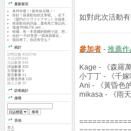
最新留言
来拜年喽！~新年快乐哦！~
你好！很喜歡你的文章呢。。在下...
如對此次活動有
《盟约のリヴァイアサン》尖端拿...
很喜歡你的評論，還有死亡筆記的...
塊魂TRIBUTE sell ...
哈囉，有ㄧ本英國的類輕小說，想...
你好~~不好意思~~因為我最近...
我回来了。你还有空么？
參加者
-
推薦作
統計
訪問次數 4520766
今日訪問 842
日誌數量 649
Kage - 《森
評論數量 320
引用數量 0
小丁丁 - 《千
留言數量 11
註冊使用者 120
線上人數 35
Ani - 《黃昏
訪客統計
mikasa - 
搜尋
===========
其他
登入
===========