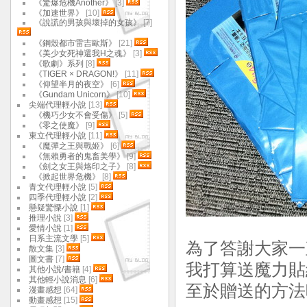
《驚爆危機Another》
[3]
《加速世界》
[10]
《說謊的男孩與壞掉的女孩》
[7]
《鋼殼都市雷吉歐斯》
[21]
《美少女死神還我H之魂》
[3]
《歌劇》系列
[8]
《TIGER × DRAGON!》
[11]
《仰望半月的夜空》
[6]
《Gundam Unicorn》
[10]
尖端代理輕小說
[13]
《機巧少女不會受傷》
[5]
《零之使魔》
[9]
東立代理輕小說
[11]
《魔彈之王與戰姬》
[6]
《無賴勇者的鬼畜美學》
[9]
《劍之女王與烙印之子》
[8]
《掀起世界危機》
[8]
青文代理輕小說
[5]
四季代理輕小說
[2]
懸疑驚慄小說
[1]
推理小說
[3]
愛情小說
[1]
日系主流文學
[5]
為了答謝大家一
散文集
[3]
圖文書
[7]
我打算送魔力貼
其他小說/書籍
[4]
其他輕小說消息
[6]
至於贈送的方法
漫畫感想
[64]
動畫感想
[15]