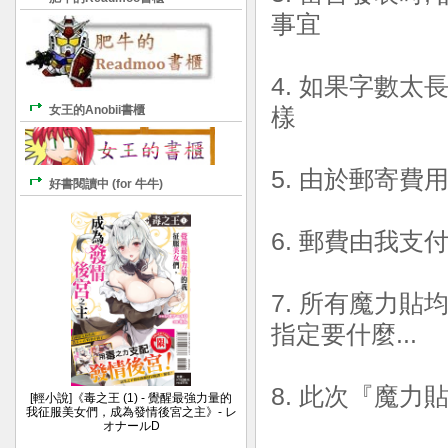
事宜
4. 如果字數太
女王的Anobii書櫃
樣
5. 由於郵寄費
好書閱讀中 (for 牛牛)
6. 郵費由我支
7. 所有魔力貼
指定要什麼...
8. 此次『魔
[輕小說]《毒之王 (1) - 覺醒最強力量的
我征服美女們，成為發情後宮之主》- レ
オナールD