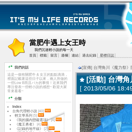
當肥牛遇上女王時
我們沉迷輕小說的每一天
首頁
標籤
留言
邊欄
連結
過去紀錄
星標日誌
[宣傳] 台灣角川《魔力祭》開
我們的話
這是一個有關肥牛 & 女王的點點滴滴，
[活動] 台灣
裡面記載著這些日子以來，兩人所做的
一些Low B而且バカ的事情！近來我們
專注發表一些輕小說的感想~ 歡迎大家
[
2013/05/06 18:49
常來看看~
分類
Index
台角代理輕小說
[40]
輕文學系列
[5]
《我的腦內戀礙選項》
[4]
《魔王勇者》
[4]
《記錄的地平線》
[2]