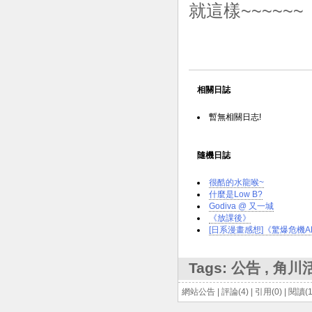
就這樣~~~~~~
相關日誌
暫無相關日志!
隨機日誌
很酷的水龍喉~
什麼是Low B?
Godiva @ 又一城
《放課後》
[日系漫畫感想]《驚爆危機AN
Tags:
公告
,
角川
網站公告
|
評論(4)
|
引用(0)
|
閱讀(1