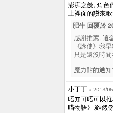
澎湃之餘, 角色
上裡面的讚來歌
肥牛
回覆於 201
感謝推薦, 
《詠使》我早就
只是還沒時間看
魔力貼的通知
小丁丁
2013/05
唔知可唔可以推
喵物語》,雖然