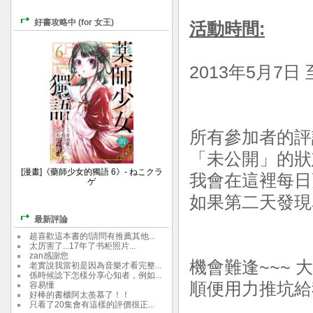
好書攻略中 (for 女王)
活動時間:
2013年5月7日 
所有參加者的評
「未公開」的狀
[漫畫]《藥師少女的獨語 6》- ねこクラ
我會在這裡每日
ゲ
如果第二天發現
最新評論
超喜歡這本書的!請問有推薦其他...
太厉害了...17年了书柜照片...
zan感謝您
機會難逢~~~ 
老實說我當初是因為音樂才看完整...
係時候諗下怎樣分享心知者，例如...
順便用力推坑給
容易懂
好棒的書櫃阿太羨慕了！！
只看了20集會有這樣的評價很正...