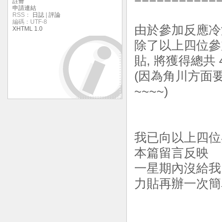
註冊
申請連結
RSS：
日誌
|
評論
編碼：UTF-8
由於參加反應冷淡
XHTML 1.0
除了以上四位參
貼, 將獲得總共 
(因為角川方面
~~~~)
我已向以上四位
本篇留言反映
一星期內沒給我
力貼再辦一次簡