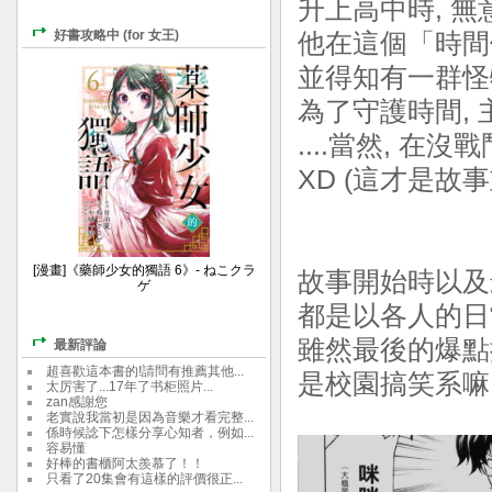
升上高中時, 
好書攻略中 (for 女王)
他在這個「時間
並得知有一群怪
為了守護時間,
....當然, 
XD (這才是故事
[漫畫]《藥師少女的獨語 6》- ねこクラ
故事開始時以及
ゲ
都是以各人的日
雖然最後的爆點
最新評論
超喜歡這本書的!請問有推薦其他...
是校園搞笑系嘛－
太厉害了...17年了书柜照片...
zan感謝您
老實說我當初是因為音樂才看完整...
係時候諗下怎樣分享心知者，例如...
容易懂
好棒的書櫃阿太羨慕了！！
只看了20集會有這樣的評價很正...