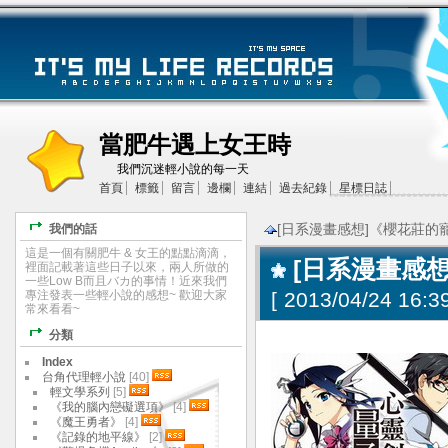
當肥牛遇上女王時
我們沉迷輕小說的每一天
首頁
標籤
留言
邊欄
連結
過去紀錄
星標日誌
[日系漫畫感想]《櫻花莊的寵物
我們的話
這是一個有關肥牛 & 女王的點點滴滴，
[日系漫畫感想
裡面記載著這些日子以來，兩人所做的
一些Low B而且バカ的事情！近來我們
專注發表一些輕小說的感想~ 歡迎大家
[
2013/04/24 16:39
常來看看~
分類
Index
台角代理輕小說
[40]
輕文學系列
[5]
《我的腦內戀礙選項》
[4]
《魔王勇者》
[4]
《記錄的地平線》
[2]