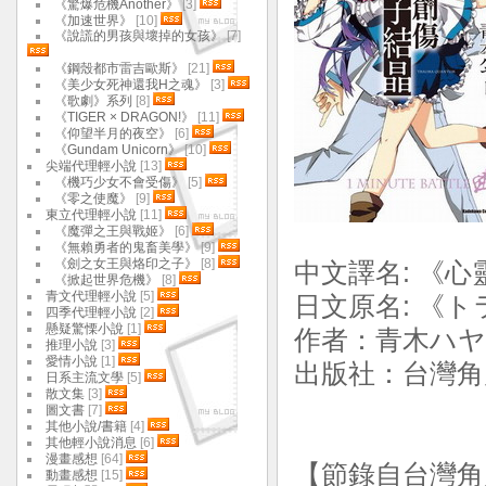
《驚爆危機Another》
[3]
《加速世界》
[10]
《說謊的男孩與壞掉的女孩》
[7]
《鋼殼都市雷吉歐斯》
[21]
《美少女死神還我H之魂》
[3]
《歌劇》系列
[8]
《TIGER × DRAGON!》
[11]
《仰望半月的夜空》
[6]
《Gundam Unicorn》
[10]
尖端代理輕小說
[13]
《機巧少女不會受傷》
[5]
《零之使魔》
[9]
東立代理輕小說
[11]
《魔彈之王與戰姬》
[6]
《無賴勇者的鬼畜美學》
[9]
《劍之女王與烙印之子》
[8]
中文譯名: 《
《掀起世界危機》
[8]
青文代理輕小說
[5]
日文原名: 《
四季代理輕小說
[2]
懸疑驚慄小說
[1]
作者：青木ハヤ
推理小說
[3]
愛情小說
[1]
出版社：台灣角川
日系主流文學
[5]
散文集
[3]
圖文書
[7]
其他小說/書籍
[4]
其他輕小說消息
[6]
漫畫感想
[64]
【節錄自台灣角
動畫感想
[15]