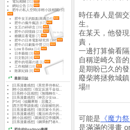
電玩相關
[31]
網站公告
[15]
肥牛の私人空間(非輕小說相關)
[0]
時任春人是個交
肥牛女王的點點滴滴
[54]
生。
肥牛の瘋牛瘋語
[67]
女王の碎碎念
[39]
在某天，他發現
肥牛の回憶錄
[23]
糖黐豆看電影
[7]
責，
肥牛の日本電影研究所
[15]
肥牛の日劇集中營
[20]
Low B Baka
[14]
一邊打算偷看隔
日本藝能
[3]
日文歌詞
[4]
自稱逆崎久音的
肥牛的塔羅の道
[1]
工作相關
[18]
是期盼已久的發展
敗家紀錄
[8]
廢柴將拯救城鎮
最新日誌
場!!
[日系漫畫感想]《異世界侍奉紀...
[輕小說感想]《假定反派千金似...
[日系輕小說感想]《無職轉生~...
[日系漫畫感想]《神言少女sa...
[PS4]《福爾摩斯：惡魔之...
[西方哲學讀後感]《自願被吃的...
[日系漫畫感想]《衛宮家今天的...
[日系漫畫感想]《魔法科高中的...
可能是
《魔力祭
[輕小說感想]《羅姆尼亞帝國興...
[日系漫畫感想]《鋼彈創鬥者A...
是滿滿的漫畫 or
肥牛的Readmoo書櫃