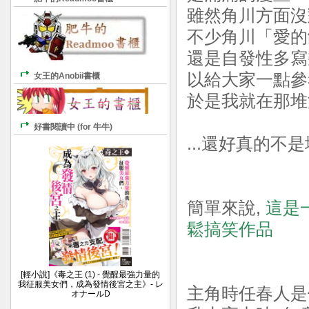
雖然角川方面沒
不少角川「愛的
還是自發性多寫
以給大家一點參
女王的Anobii書櫃
於是我就在那堆
好書閱讀中 (for 牛牛)
...還好真的不
簡單來說,
這是
鬆搞笑作品
[輕小說]《毒之王 (1) - 覺醒最強力量的
我征服美女們，成為發情後宮之主》- レ
主角時任春人是
オナールD