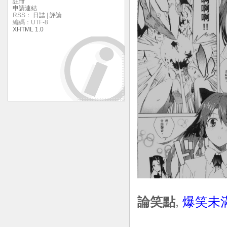
註冊
申請連結
RSS：
日誌
|
評論
編碼：UTF-8
XHTML 1.0
論笑點
,
爆笑未滿