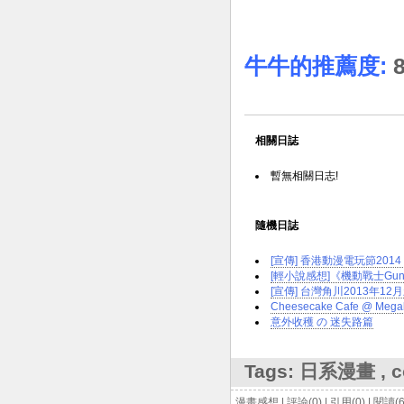
牛牛的推薦度:
8
相關日誌
暫無相關日志!
隨機日誌
[宣傳] 香港動漫電玩節201
[輕小說感想]《機動戰士Gundam
[宣傳] 台灣角川2013年12
Cheesecake Cafe @ Meg
意外收穫 の 迷失路篇
Tags:
日系漫畫
,
c
漫畫感想
|
評論(0)
|
引用(0)
|
閱讀(6