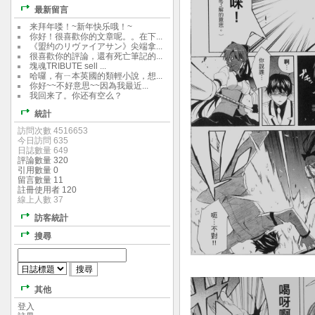
最新留言
来拜年喽！~新年快乐哦！~
你好！很喜歡你的文章呢。。在下...
《盟约のリヴァイアサン》尖端拿...
很喜歡你的評論，還有死亡筆記的...
塊魂TRIBUTE sell ...
哈囉，有ㄧ本英國的類輕小說，想...
你好~~不好意思~~因為我最近...
我回来了。你还有空么？
統計
訪問次數 4516653
今日訪問 635
日誌數量 649
評論數量 320
引用數量 0
留言數量 11
註冊使用者 120
線上人數 37
訪客統計
搜尋
其他
登入