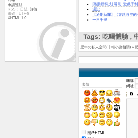
註冊
[雞肋新科技] 滑鼠+遊戲手
申請連結
RSS：
日誌
|
評論
週記
編碼：UTF-8
【過期新聞】《穿越時空的
XHTML 1.0
一日千里
Tags:
吃喝體驗
,
肥牛の私人空間(非輕小說相關)
»
暱稱
表情
網址
開啟HTML