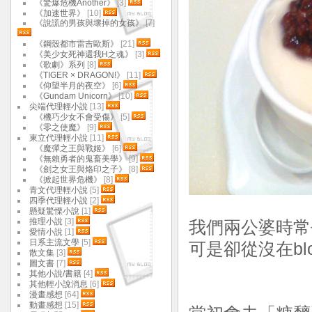
《驚爆危機Another》
[3]
《加速世界》
[10]
《說謊的男孩與壞掉的女孩》
[7]
《鋼殼都市雷吉歐斯》
[21]
《美少女死神還我H之魂》
[3]
《歌劇》系列
[8]
《TIGER × DRAGON!》
[11]
《仰望半月的夜空》
[6]
《Gundam Unicorn》
[10]
尖端代理輕小說
[13]
《機巧少女不會受傷》
[5]
《零之使魔》
[9]
東立代理輕小說
[11]
《魔彈之王與戰姬》
[6]
《無賴勇者的鬼畜美學》
[9]
《劍之女王與烙印之子》
[8]
《掀起世界危機》
[8]
青文代理輕小說
[5]
四季代理輕小說
[2]
懸疑驚慄小說
[1]
推理小說
[3]
我們兩公婆時常
愛情小說
[1]
日系主流文學
[5]
可是卻從沒在bl
散文集
[3]
圖文書
[7]
其他小說/書籍
[4]
其他輕小說消息
[6]
漫畫感想
[64]
動畫感想
[15]