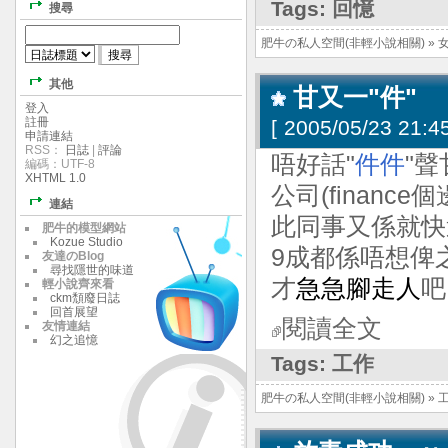
Tags:
回憶
搜尋
肥牛の私人空間(非輕小說相關)
»
其他
甘又一"件"
登入
註冊
[
2005/05/23 21:45
申請連結
RSS：
日誌
|
評論
唔好話"
件件
"
編碼：UTF-8
XHTML 1.0
公司(finance
連結
此同事又係就快
肥牛的模型網站
Kozue Studio
9成都係唔想俾
友達のBlog
尋找隱世的味道
才
急急腳走人
吧
輕小說齊來看
ckm頹廢日誌
回首展望
閱讀全文
友情連結
幻之追憶
Tags:
工作
肥牛の私人空間(非輕小說相關)
»