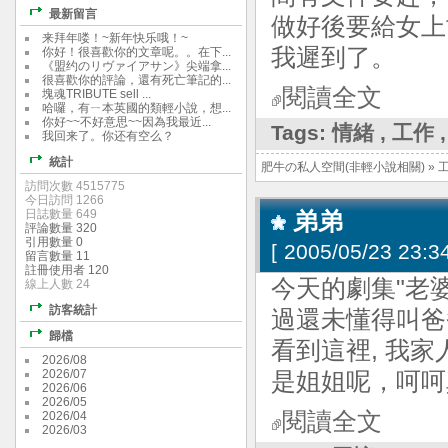
最新留言
做好後要給女上
来拜年喽！~新年快乐哦！~
我遲到了。
你好！很喜歡你的文章呢。。在下...
《盟约のリヴァイアサン》尖端拿...
很喜歡你的評論，還有死亡筆記的...
閱讀全文
塊魂TRIBUTE sell ...
哈囉，有ㄧ本英國的類輕小說，想...
你好~~不好意思~~因為我最近...
Tags:
情緒
,
工作
我回来了。你还有空么？
統計
肥牛の私人空間(非輕小說相關)
»
訪問次數 4515775
今日訪問 1266
日誌數量 649
弟弟
評論數量 320
引用數量 0
[
2005/05/23 23:34
留言數量 11
註冊使用者 120
今天的劇集"老
線上人數 24
訪客統計
過還未懂得叫爸
歸檔
看到這裡, 我
2026/08
2026/07
是姐姐呢，呵呵
2026/06
2026/05
閱讀全文
2026/04
2026/03