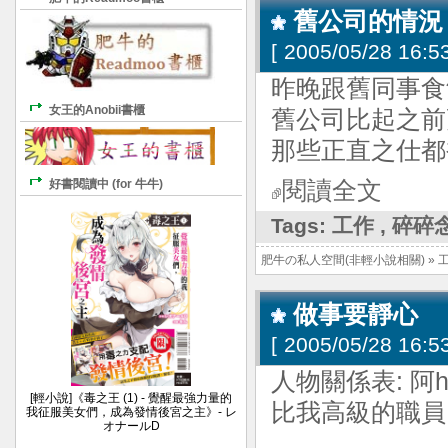
舊公司的情況 
[
2005/05/28 16:53
昨晚跟舊同事食
女王的Anobii書櫃
舊公司比起之前
那些正直之仕都
好書閱讀中 (for 牛牛)
閱讀全文
Tags:
工作
,
碎碎
肥牛の私人空間(非輕小說相關)
»
做事要靜心
[
2005/05/28 16:53
人物關係表: 阿he
[輕小說]《毒之王 (1) - 覺醒最強力量的
比我高級的職員
我征服美女們，成為發情後宮之主》- レ
オナールD