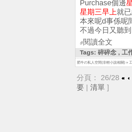
Purchase個邊
星期三早上
就已
本來呢d事係呢
不過今日又聽到
閱讀全文
Tags:
碎碎念
,
工
肥牛の私人空間(非輕小說相關)
»
分頁： 26/28
要
|
清單
]