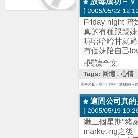
放毒成功－ｖ－
[
2005/05/22 12:12
Friday night
真的有種跟親妹
嘻嘻哈哈甘就過
有個妹陪自己lo
閱讀全文
Tags:
回憶
,
心情
肥牛の私人空間(非輕小說相關)
»
這間公司真的
[
2005/05/19 10:26
繼上個星期"豬
marketing之後