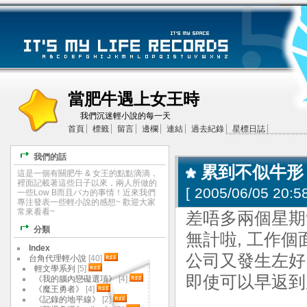
當肥牛遇上女王時
我們沉迷輕小說的每一天
首頁
標籤
留言
邊欄
連結
過去紀錄
星標日誌
我們的話
累到不似牛形
這是一個有關肥牛 & 女王的點點滴滴，
裡面記載著這些日子以來，兩人所做的
[
2005/06/05 20:58
一些Low B而且バカ的事情！近來我們
專注發表一些輕小說的感想~ 歡迎大家
常來看看~
差唔多兩個星期無
分類
無計啦, 工作
Index
公司又發生左好
台角代理輕小說
[40]
輕文學系列
[5]
即使可以早返到屋企
《我的腦內戀礙選項》
[4]
《魔王勇者》
[4]
《記錄的地平線》
[2]