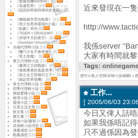
《驚爆危機Another》
[3]
《加速世界》
[10]
近來發現在一隻on
《說謊的男孩與壞掉的女孩》
[7]
《鋼殼都市雷吉歐斯》
[21]
《美少女死神還我H之魂》
[3]
http://www.tact
《歌劇》系列
[8]
《TIGER × DRAGON!》
[11]
《仰望半月的夜空》
[6]
《Gundam Unicorn》
[10]
我係server "Ban
尖端代理輕小說
[13]
《機巧少女不會受傷》
[5]
大家有時間就黎B
《零之使魔》
[9]
東立代理輕小說
[11]
Tags:
onlinegam
《魔彈之王與戰姬》
[6]
《無賴勇者的鬼畜美學》
[9]
《劍之女王與烙印之子》
[8]
肥牛の私人空間(非輕小說相關)
»
《掀起世界危機》
[8]
青文代理輕小說
[5]
四季代理輕小說
[2]
工作...
懸疑驚慄小說
[1]
推理小說
[3]
[
2005/06/03 23:06
愛情小說
[1]
日系主流文學
[5]
今日又俾人話唔記
散文集
[3]
圖文書
[7]
如果我係唔記得
其他小說/書籍
[4]
其他輕小說消息
[6]
漫畫感想
[64]
只不過係因為發
動畫感想
[15]