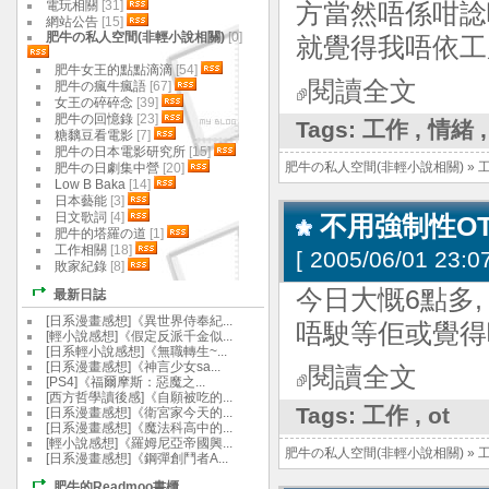
電玩相關
[31]
方當然唔係咁諗
網站公告
[15]
肥牛の私人空間(非輕小說相關)
[0]
就覺得我唔依工
肥牛女王的點點滴滴
[54]
閱讀全文
肥牛の瘋牛瘋語
[67]
女王の碎碎念
[39]
肥牛の回憶錄
[23]
Tags:
工作
,
情緒
糖黐豆看電影
[7]
肥牛の日本電影研究所
[15]
肥牛の私人空間(非輕小說相關)
»
肥牛の日劇集中營
[20]
Low B Baka
[14]
日本藝能
[3]
日文歌詞
[4]
不用強制性O
肥牛的塔羅の道
[1]
工作相關
[18]
[
2005/06/01 23:07
敗家紀錄
[8]
今日大慨6點多
最新日誌
[日系漫畫感想]《異世界侍奉紀...
唔駛等佢或覺得
[輕小說感想]《假定反派千金似...
[日系輕小說感想]《無職轉生~...
[日系漫畫感想]《神言少女sa...
閱讀全文
[PS4]《福爾摩斯：惡魔之...
[西方哲學讀後感]《自願被吃的...
Tags:
工作
,
ot
[日系漫畫感想]《衛宮家今天的...
[日系漫畫感想]《魔法科高中的...
[輕小說感想]《羅姆尼亞帝國興...
肥牛の私人空間(非輕小說相關)
»
[日系漫畫感想]《鋼彈創鬥者A...
肥牛的Readmoo書櫃