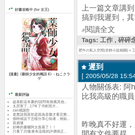
上一篇文章講到
好書攻略中 (for 女王)
搞到我遲到，其
閱讀全文
Tags:
工作
,
碎碎
肥牛の私人空間(非輕小說相關)
»
遲到
[漫畫]《藥師少女的獨語 6》- ねこクラ
[
2005/05/28 15:54
ゲ
人物關係表: 阿he
比我高級的職員
最新評論
超喜歡這本書的!請問有推薦其他...
太厉害了...17年了书柜照片...
zan感謝您
老實說我當初是因為音樂才看完整...
係時候諗下怎樣分享心知者，例如...
昨晚真不好運，
容易懂
好棒的書櫃阿太羨慕了！！
只看了20集會有這樣的評價很正...
間有文件要趕，