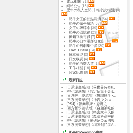
電玩相關
[31]
網站公告
[15]
肥牛の私人空間(非輕小說相關)
[0]
肥牛女王的點點滴滴
[54]
肥牛の瘋牛瘋語
[67]
女王の碎碎念
[39]
肥牛の回憶錄
[23]
糖黐豆看電影
[7]
肥牛の日本電影研究所
[15]
肥牛の日劇集中營
[20]
Low B Baka
[14]
日本藝能
[3]
日文歌詞
[4]
肥牛的塔羅の道
[1]
工作相關
[18]
敗家紀錄
[8]
最新日誌
[日系漫畫感想]《異世界侍奉紀...
[輕小說感想]《假定反派千金似...
[日系輕小說感想]《無職轉生~...
[日系漫畫感想]《神言少女sa...
[PS4]《福爾摩斯：惡魔之...
[西方哲學讀後感]《自願被吃的...
[日系漫畫感想]《衛宮家今天的...
[日系漫畫感想]《魔法科高中的...
[輕小說感想]《羅姆尼亞帝國興...
[日系漫畫感想]《鋼彈創鬥者A...
肥牛的Readmoo書櫃