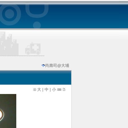
尚壽司@大埔
大
|
中
|
小