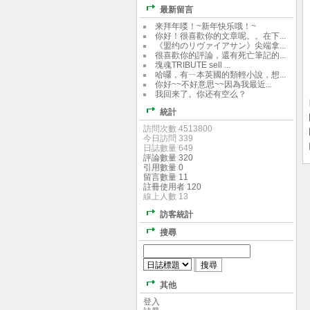
最新留言
来拜年喽！~新年快乐哦！~
你好！很喜歡你的文章呢。。在下...
《盟约のリヴァイアサン》尖端拿...
很喜歡你的評論，還有死亡筆記的...
塊魂TRIBUTE sell ...
哈囉，有ㄧ本英國的類輕小說，想...
你好~~不好意思~~因為我最近...
我回来了。你还有空么？
統計
訪問次數 4513800
今日訪問 339
日誌數量 649
評論數量 320
引用數量 0
留言數量 11
註冊使用者 120
線上人數 13
訪客統計
搜尋
其他
登入