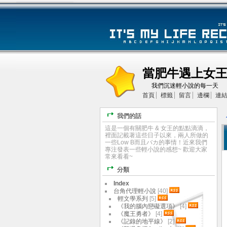
當肥牛遇上女
我們沉迷輕小說的每一天
首頁
標籤
留言
邊欄
連
我們的話
這是一個有關肥牛 & 女王的點點滴滴，
裡面記載著這些日子以來，兩人所做的
一些Low B而且バカ的事情！近來我們
專注發表一些輕小說的感想~ 歡迎大家
常來看看~
分類
Index
台角代理輕小說
[40]
輕文學系列
[5]
《我的腦內戀礙選項》
[4]
《魔王勇者》
[4]
《記錄的地平線》
[2]