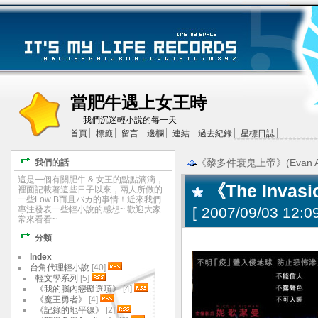
當肥牛遇上女王時
我們沉迷輕小說的每一天
首頁
標籤
留言
邊欄
連結
過去紀錄
星標日誌
《黎多件衰鬼上帝》(Evan Alm
我們的話
這是一個有關肥牛 & 女王的點點滴滴，
《The Inva
裡面記載著這些日子以來，兩人所做的
一些Low B而且バカ的事情！近來我們
專注發表一些輕小說的感想~ 歡迎大家
[
2007/09/03 12:09
常來看看~
分類
Index
台角代理輕小說
[40]
輕文學系列
[5]
《我的腦內戀礙選項》
[4]
《魔王勇者》
[4]
《記錄的地平線》
[2]