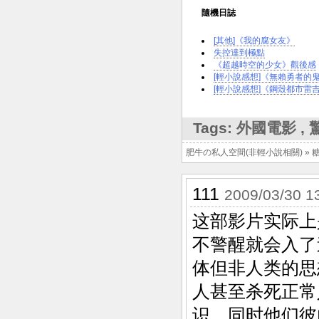
隨機日誌
[其他]《我的腐女友》
失控達到極點
《超越時空的少女》觀後感
[輕小說感想]《無賴勇者的鬼畜
[輕小說感想]《鋼殼都市雷吉歐斯 
Tags:
外國電影
,
肥牛の私人空間(非輕小說相關)
»
111
2009/03/30 1
这部影片实际上
不警醒就会入了
体但非人类的思
人甚至杀死正常
识，同时他们彼