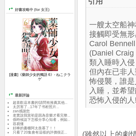
引用
好書攻略中 (for 女王)
一艘太空船神
接觸即受無形
Carol Benne
(Daniel 
類入睡時入侵
但內在已非人
[漫畫]《藥師少女的獨語 6》- ねこクラ
ゲ
怖侵襲，誰是
入睡，並希望
最新評論
恐怖入侵的人
超喜歡這本書的!請問有推薦其他...
太厉害了...17年了书柜照片...
zan感謝您
老實說我當初是因為音樂才看完整...
係時候諗下怎樣分享心知者，例如...
容易懂
好棒的書櫃阿太羨慕了！！
只看了20集會有這樣的評價很正...
(雖然以上的劇