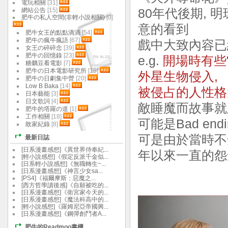
電玩相關
[31]
網站公告
[15]
80年代後期, 
肥牛の私人空間(非輕小說相關)
[0]
意的看到
肥牛女王的點點滴滴
[54]
肥牛の瘋牛瘋語
[67]
戲中大致內容已
女王の碎碎念
[39]
肥牛の回憶錄
[23]
e.g.
開場時有些
糖黐豆看電影
[7]
肥牛の日本電影研究所
[15]
外星生物侵入,
肥牛の日劇集中營
[20]
Low B Baka
[14]
被侵占的人性格
日本藝能
[3]
日文歌詞
[4]
敵睡魔而故事就
肥牛的塔羅の道
[1]
工作相關
[18]
可能是Bad en
敗家紀錄
[8]
可是由於當時不
最新日誌
[日系漫畫感想]《異世界侍奉紀...
年以來一直的怨
[輕小說感想]《假定反派千金似...
[日系輕小說感想]《無職轉生~...
[日系漫畫感想]《神言少女sa...
[PS4]《福爾摩斯：惡魔之...
[西方哲學讀後感]《自願被吃的...
[日系漫畫感想]《衛宮家今天的...
[日系漫畫感想]《魔法科高中的...
[輕小說感想]《羅姆尼亞帝國興...
[日系漫畫感想]《鋼彈創鬥者A...
肥牛的Readmoo書櫃