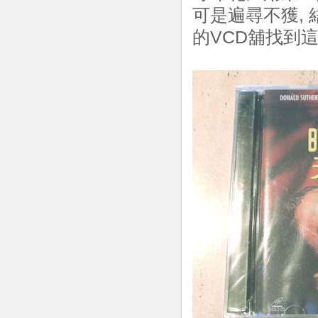
可是遍尋不獲,
的VCD舖找到這