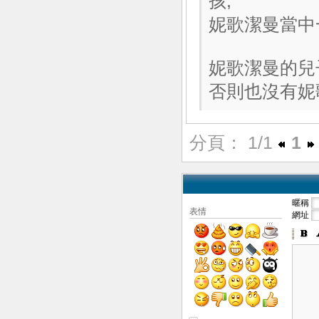
孩,
妮歌潔曼當中
妮歌潔曼的兒
否則也沒有妮
分頁： 1/1
1
暱稱
表情
網址