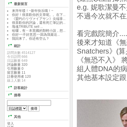
最新留言
e.g. 妮歌潔
来拜年喽！~新年快乐哦！~
不過今次就不在此
你好！很喜歡你的文章呢。。在下...
《盟约のリヴァイアサン》尖端拿...
很喜歡你的評論，還有死亡筆記的...
塊魂TRIBUTE sell ...
哈囉，有ㄧ本英國的類輕小說，想...
看完戲院簡介..
你好~~不好意思~~因為我最近...
我回来了。你还有空么？
後來才知道《無恐
統計
Snatchers
訪問次數 4514127
今日訪問 666
《無恐不入》 
日誌數量 649
評論數量 320
組人體DNA的病
引用數量 0
留言數量 11
其他基本設定跟
註冊使用者 120
線上人數 14
訪客統計
搜尋
其他
登入