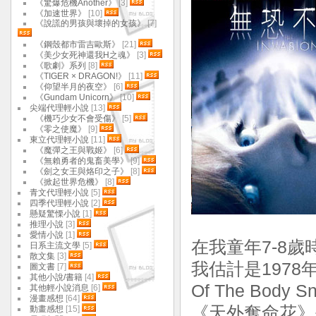
《驚爆危機Another》
[3]
《加速世界》
[10]
《說謊的男孩與壞掉的女孩》
[7]
《鋼殼都市雷吉歐斯》
[21]
《美少女死神還我H之魂》
[3]
《歌劇》系列
[8]
《TIGER × DRAGON!》
[11]
《仰望半月的夜空》
[6]
《Gundam Unicorn》
[10]
尖端代理輕小說
[13]
《機巧少女不會受傷》
[5]
《零之使魔》
[9]
東立代理輕小說
[11]
《魔彈之王與戰姬》
[6]
《無賴勇者的鬼畜美學》
[9]
《劍之女王與烙印之子》
[8]
《掀起世界危機》
[8]
青文代理輕小說
[5]
四季代理輕小說
[2]
懸疑驚慄小說
[1]
推理小說
[3]
愛情小說
[1]
在我童年7-8歲
日系主流文學
[5]
散文集
[3]
我估計是1978年
圖文書
[7]
其他小說/書籍
[4]
Of The Body S
其他輕小說消息
[6]
漫畫感想
[64]
《天外奪命花》是改
動畫感想
[15]