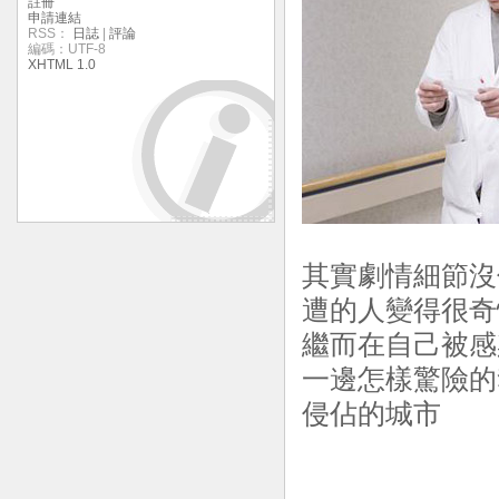
註冊
申請連結
RSS：
日誌
|
評論
編碼：UTF-8
XHTML 1.0
其實劇情細節沒什
遭的人變得很奇
繼而在自己被感
一邊怎樣驚險的
侵佔的城市