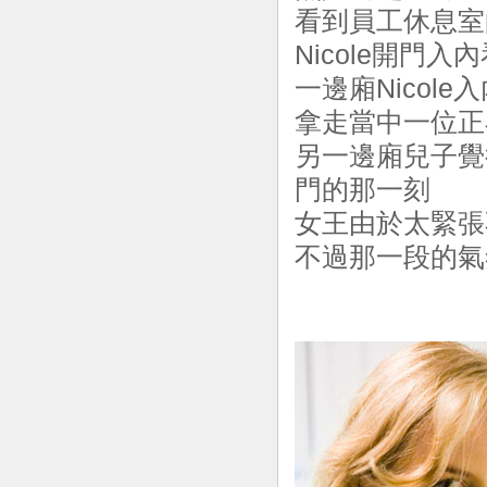
看到員工休息室
Nicole開門入
一邊廂Nicol
拿走當中一位正
另一邊廂兒子覺得
門的那一刻
女王由於太緊張
不過那一段的氣