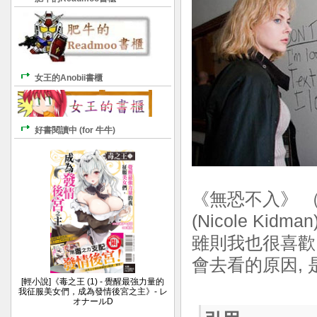
女王的Anobii書櫃
好書閱讀中 (for 牛牛)
《無恐不入》 （原
(Nicole Kidma
雖則我也很喜歡N
會去看的原因,
[輕小說]《毒之王 (1) - 覺醒最強力量的
我征服美女們，成為發情後宮之主》- レ
オナールD