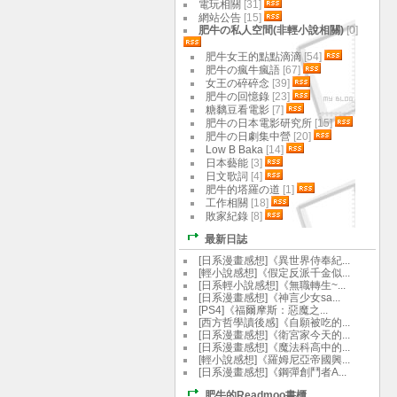
電玩相關
[31]
網站公告
[15]
肥牛の私人空間(非輕小說相關)
[0]
肥牛女王的點點滴滴
[54]
肥牛の瘋牛瘋語
[67]
女王の碎碎念
[39]
肥牛の回憶錄
[23]
糖黐豆看電影
[7]
肥牛の日本電影研究所
[15]
肥牛の日劇集中營
[20]
Low B Baka
[14]
日本藝能
[3]
日文歌詞
[4]
肥牛的塔羅の道
[1]
工作相關
[18]
敗家紀錄
[8]
最新日誌
[日系漫畫感想]《異世界侍奉紀...
[輕小說感想]《假定反派千金似...
[日系輕小說感想]《無職轉生~...
[日系漫畫感想]《神言少女sa...
[PS4]《福爾摩斯：惡魔之...
[西方哲學讀後感]《自願被吃的...
[日系漫畫感想]《衛宮家今天的...
[日系漫畫感想]《魔法科高中的...
[輕小說感想]《羅姆尼亞帝國興...
[日系漫畫感想]《鋼彈創鬥者A...
肥牛的Readmoo書櫃