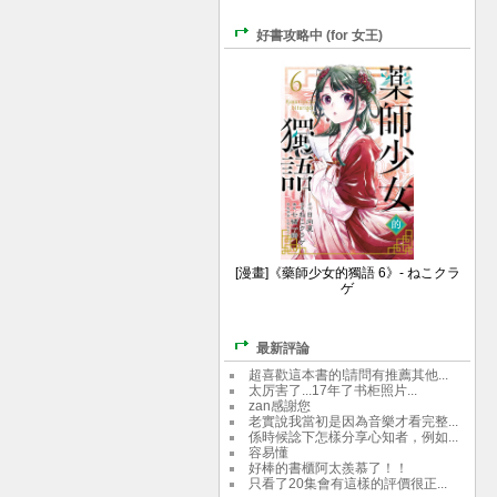
好書攻略中 (for 女王)
[漫畫]《藥師少女的獨語 6》- ねこクラ
ゲ
最新評論
超喜歡這本書的!請問有推薦其他...
太厉害了...17年了书柜照片...
zan感謝您
老實說我當初是因為音樂才看完整...
係時候諗下怎樣分享心知者，例如...
容易懂
好棒的書櫃阿太羨慕了！！
只看了20集會有這樣的評價很正...