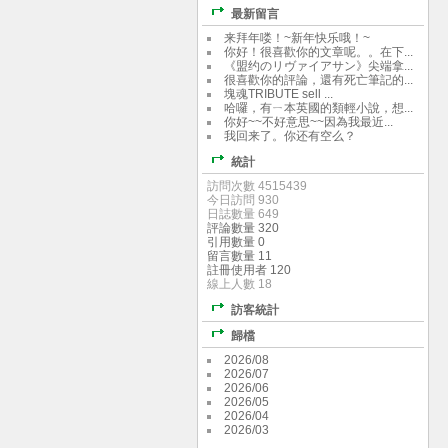
最新留言
来拜年喽！~新年快乐哦！~
你好！很喜歡你的文章呢。。在下...
《盟约のリヴァイアサン》尖端拿...
很喜歡你的評論，還有死亡筆記的...
塊魂TRIBUTE sell ...
哈囉，有ㄧ本英國的類輕小說，想...
你好~~不好意思~~因為我最近...
我回来了。你还有空么？
統計
訪問次數 4515439
今日訪問 930
日誌數量 649
評論數量 320
引用數量 0
留言數量 11
註冊使用者 120
線上人數 18
訪客統計
歸檔
2026/08
2026/07
2026/06
2026/05
2026/04
2026/03