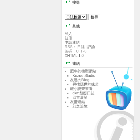
搜尋
其他
登入
註冊
申請連結
RSS：
日誌
|
評論
編碼：UTF-8
XHTML 1.0
連結
肥牛的模型網站
Kozue Studio
友達のBlog
尋找隱世的味道
輕小說齊來看
ckm頹廢日誌
回首展望
友情連結
幻之追憶