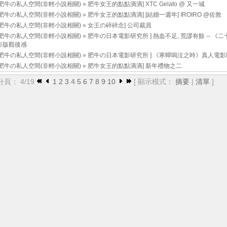
肥牛の私人空間(非輕小說相關)
»
肥牛女王的點點滴滴
]
XTC Gelato @ 又一城
肥牛の私人空間(非輕小說相關)
»
肥牛女王的點點滴滴
]
[結婚一週年] IROIRO @佐敦
肥牛の私人空間(非輕小說相關)
»
女王の碎碎念
]
公司裁員
肥牛の私人空間(非輕小說相關)
»
肥牛の日本電影研究所
]
熱血不足, 荒謬有餘 -- 
影版觀後感
肥牛の私人空間(非輕小說相關)
»
肥牛の日本電影研究所
]
《寒蟬嗚泣之時》真人電影
肥牛の私人空間(非輕小說相關)
»
肥牛女王的點點滴滴
]
新年禮物之二
分頁： 4/19
1
2
3
4
5
6
7
8
9
10
[ 顯示模式：
摘要
|
清單
]