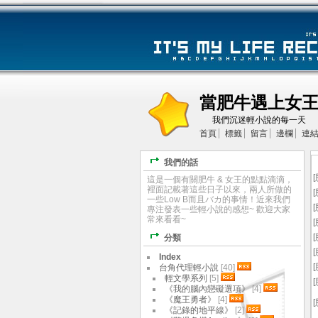
當肥牛遇上女
我們沉迷輕小說的每一天
首頁
標籤
留言
邊欄
連
我們的話
[
這是一個有關肥牛 & 女王的點點滴滴，
裡面記載著這些日子以來，兩人所做的
[
一些Low B而且バカ的事情！近來我們
[
專注發表一些輕小說的感想~ 歡迎大家
常來看看~
[
[
分類
[
Index
[
台角代理輕小說
[40]
輕文學系列
[5]
[
《我的腦內戀礙選項》
[4]
《魔王勇者》
[4]
[
《記錄的地平線》
[2]