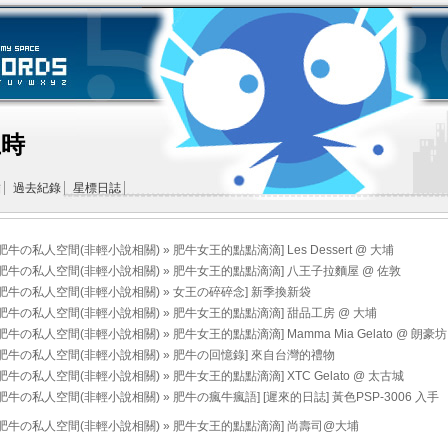
王時
結
過去紀錄
星標日誌
標題
肥牛の私人空間(非輕小說相關)
»
肥牛女王的點點滴滴
]
Les Dessert @ 大埔
肥牛の私人空間(非輕小說相關)
»
肥牛女王的點點滴滴
]
八王子拉麵屋 @ 佐敦
肥牛の私人空間(非輕小說相關)
»
女王の碎碎念
]
新季換新袋
肥牛の私人空間(非輕小說相關)
»
肥牛女王的點點滴滴
]
甜品工房 @ 大埔
肥牛の私人空間(非輕小說相關)
»
肥牛女王的點點滴滴
]
Mamma Mia Gelato @ 朗豪坊
肥牛の私人空間(非輕小說相關)
»
肥牛の回憶錄
]
來自台灣的禮物
肥牛の私人空間(非輕小說相關)
»
肥牛女王的點點滴滴
]
XTC Gelato @ 太古城
肥牛の私人空間(非輕小說相關)
»
肥牛の瘋牛瘋語
]
[遲來的日誌] 黃色PSP-3006 入手
肥牛の私人空間(非輕小說相關)
»
肥牛女王的點點滴滴
]
尚壽司@大埔