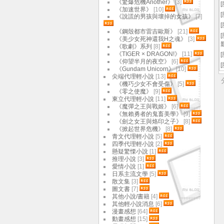
《驚爆危機Another》
[3]
[
《加速世界》
[10]
[
《說謊的男孩與壞掉的女孩》
[7]
[
《鋼殼都市雷吉歐斯》
[21]
[
《美少女死神還我H之魂》
[3]
《歌劇》系列
[8]
《TIGER × DRAGON!》
[11]
[
《仰望半月的夜空》
[6]
[
《Gundam Unicorn》
[10]
尖端代理輕小說
[13]
《機巧少女不會受傷》
[5]
《零之使魔》
[9]
東立代理輕小說
[11]
《魔彈之王與戰姬》
[6]
《無賴勇者的鬼畜美學》
[9]
《劍之女王與烙印之子》
[8]
《掀起世界危機》
[8]
青文代理輕小說
[5]
四季代理輕小說
[2]
懸疑驚慄小說
[1]
推理小說
[3]
愛情小說
[1]
日系主流文學
[5]
散文集
[3]
圖文書
[7]
其他小說/書籍
[4]
其他輕小說消息
[6]
漫畫感想
[64]
動畫感想
[15]