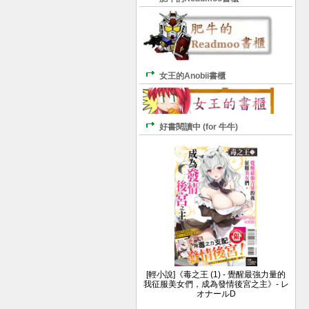
女王的Anobii書櫃
好書閱讀中 (for 牛牛)
[輕小說]《毒之王 (1) - 覺醒最強力量的
我征服美女們，成為發情後宮之主》- レ
オナールD