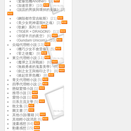
《驚爆危機Another》
[3]
《加速世界》
[10]
《說謊的男孩與壞掉的女孩》
[7]
《鋼殼都市雷吉歐斯》
[21]
《美少女死神還我H之魂》
[3]
《歌劇》系列
[8]
《TIGER × DRAGON!》
[11]
《仰望半月的夜空》
[6]
《Gundam Unicorn》
[10]
尖端代理輕小說
[13]
《機巧少女不會受傷》
[5]
《零之使魔》
[9]
東立代理輕小說
[11]
《魔彈之王與戰姬》
[6]
《無賴勇者的鬼畜美學》
[9]
《劍之女王與烙印之子》
[8]
《掀起世界危機》
[8]
青文代理輕小說
[5]
四季代理輕小說
[2]
懸疑驚慄小說
[1]
推理小說
[3]
愛情小說
[1]
日系主流文學
[5]
散文集
[3]
圖文書
[7]
其他小說/書籍
[4]
其他輕小說消息
[6]
漫畫感想
[64]
動畫感想
[15]