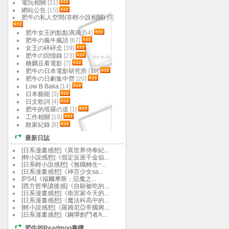
電玩相關
[31]
網站公告
[15]
肥牛の私人空間(非輕小說相關)
[0]
肥牛女王的點點滴滴
[54]
肥牛の瘋牛瘋語
[67]
女王の碎碎念
[39]
肥牛の回憶錄
[23]
糖黐豆看電影
[7]
肥牛の日本電影研究所
[15]
肥牛の日劇集中營
[20]
Low B Baka
[14]
日本藝能
[3]
日文歌詞
[4]
肥牛的塔羅の道
[1]
工作相關
[18]
敗家紀錄
[8]
最新日誌
[日系漫畫感想]《異世界侍奉紀...
[輕小說感想]《假定反派千金似...
[日系輕小說感想]《無職轉生~...
[日系漫畫感想]《神言少女sa...
[PS4]《福爾摩斯：惡魔之...
[西方哲學讀後感]《自願被吃的...
[日系漫畫感想]《衛宮家今天的...
[日系漫畫感想]《魔法科高中的...
[輕小說感想]《羅姆尼亞帝國興...
[日系漫畫感想]《鋼彈創鬥者A...
肥牛的Readmoo書櫃