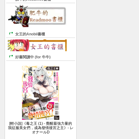
女王的Anobii書櫃
好書閱讀中 (for 牛牛)
[輕小說]《毒之王 (1) - 覺醒最強力量的
我征服美女們，成為發情後宮之主》- レ
オナールD