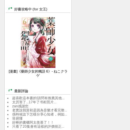
好書攻略中 (for 女王)
[漫畫]《藥師少女的獨語 6》- ねこクラ
ゲ
最新評論
超喜歡這本書的!請問有推薦其他...
太厉害了...17年了书柜照片...
zan感謝您
老實說我當初是因為音樂才看完整...
係時候諗下怎樣分享心知者，例如...
容易懂
好棒的書櫃阿太羨慕了！！
只看了20集會有這樣的評價很正...