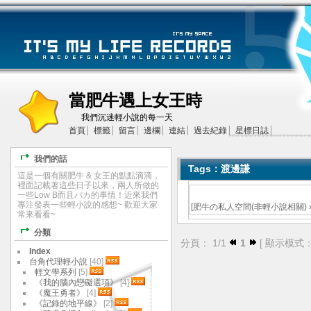
當肥牛遇上女王時
我們沉迷輕小說的每一天
首頁
標籤
留言
邊欄
連結
過去紀錄
星標日誌
我們的話
Tags：渡邊謙
這是一個有關肥牛 & 女王的點點滴滴，
裡面記載著這些日子以來，兩人所做的
一些Low B而且バカ的事情！近來我們
專注發表一些輕小說的感想~ 歡迎大家
[
肥牛の私人空間(非輕小說相關)
常來看看~
分類
分頁： 1/1
1
[ 顯示模式
Index
台角代理輕小說
[40]
輕文學系列
[5]
《我的腦內戀礙選項》
[4]
《魔王勇者》
[4]
《記錄的地平線》
[2]