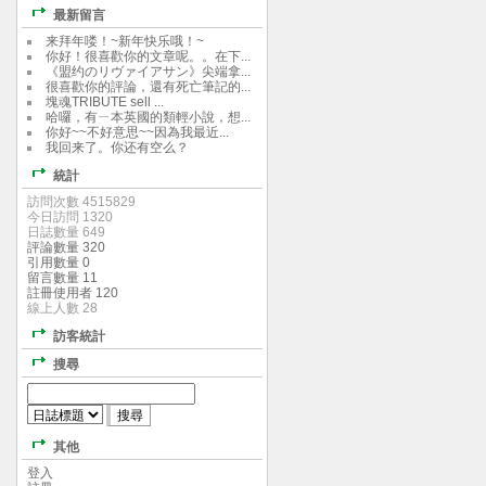
最新留言
来拜年喽！~新年快乐哦！~
你好！很喜歡你的文章呢。。在下...
《盟约のリヴァイアサン》尖端拿...
很喜歡你的評論，還有死亡筆記的...
塊魂TRIBUTE sell ...
哈囉，有ㄧ本英國的類輕小說，想...
你好~~不好意思~~因為我最近...
我回来了。你还有空么？
統計
訪問次數 4515829
今日訪問 1320
日誌數量 649
評論數量 320
引用數量 0
留言數量 11
註冊使用者 120
線上人數 28
訪客統計
搜尋
其他
登入