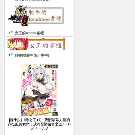
女王的Anobii書櫃
好書閱讀中 (for 牛牛)
[輕小說]《毒之王 (1) - 覺醒最強力量的
我征服美女們，成為發情後宮之主》- レ
オナールD