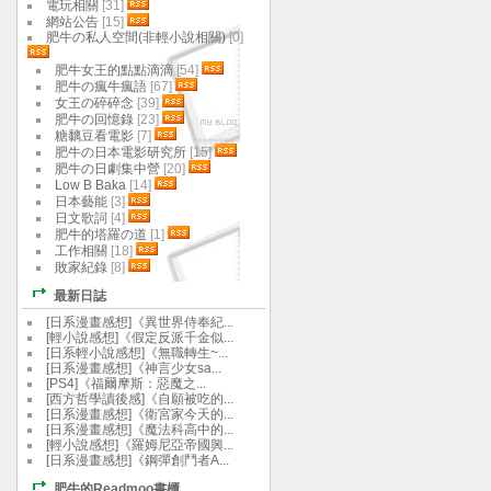
電玩相關
[31]
網站公告
[15]
肥牛の私人空間(非輕小說相關)
[0]
肥牛女王的點點滴滴
[54]
肥牛の瘋牛瘋語
[67]
女王の碎碎念
[39]
肥牛の回憶錄
[23]
糖黐豆看電影
[7]
肥牛の日本電影研究所
[15]
肥牛の日劇集中營
[20]
Low B Baka
[14]
日本藝能
[3]
日文歌詞
[4]
肥牛的塔羅の道
[1]
工作相關
[18]
敗家紀錄
[8]
最新日誌
[日系漫畫感想]《異世界侍奉紀...
[輕小說感想]《假定反派千金似...
[日系輕小說感想]《無職轉生~...
[日系漫畫感想]《神言少女sa...
[PS4]《福爾摩斯：惡魔之...
[西方哲學讀後感]《自願被吃的...
[日系漫畫感想]《衛宮家今天的...
[日系漫畫感想]《魔法科高中的...
[輕小說感想]《羅姆尼亞帝國興...
[日系漫畫感想]《鋼彈創鬥者A...
肥牛的Readmoo書櫃