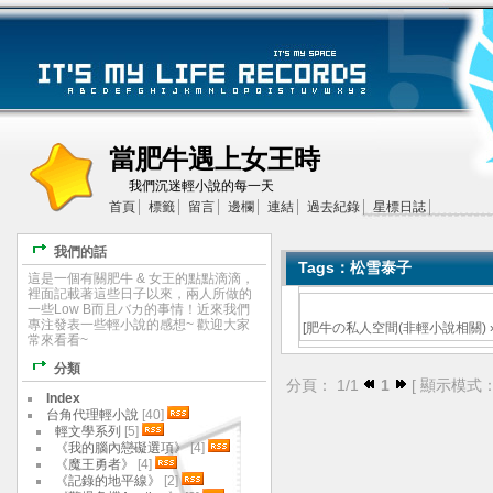
當肥牛遇上女王時
我們沉迷輕小說的每一天
首頁
標籤
留言
邊欄
連結
過去紀錄
星標日誌
我們的話
Tags：松雪泰子
這是一個有關肥牛 & 女王的點點滴滴，
裡面記載著這些日子以來，兩人所做的
一些Low B而且バカ的事情！近來我們
專注發表一些輕小說的感想~ 歡迎大家
[
肥牛の私人空間(非輕小說相關)
常來看看~
分類
分頁： 1/1
1
[ 顯示模式
Index
台角代理輕小說
[40]
輕文學系列
[5]
《我的腦內戀礙選項》
[4]
《魔王勇者》
[4]
《記錄的地平線》
[2]