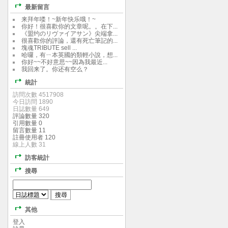
最新留言
来拜年喽！~新年快乐哦！~
你好！很喜歡你的文章呢。。在下...
《盟约のリヴァイアサン》尖端拿...
很喜歡你的評論，還有死亡筆記的...
塊魂TRIBUTE sell ...
哈囉，有ㄧ本英國的類輕小說，想...
你好~~不好意思~~因為我最近...
我回来了。你还有空么？
統計
訪問次數 4517908
今日訪問 1890
日誌數量 649
評論數量 320
引用數量 0
留言數量 11
註冊使用者 120
線上人數 31
訪客統計
搜尋
其他
登入