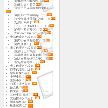
《驚爆危機Another》
[3]
《加速世界》
[10]
《說謊的男孩與壞掉的女孩》
[7]
《鋼殼都市雷吉歐斯》
[21]
《美少女死神還我H之魂》
[3]
《歌劇》系列
[8]
《TIGER × DRAGON!》
[11]
《仰望半月的夜空》
[6]
《Gundam Unicorn》
[10]
尖端代理輕小說
[13]
《機巧少女不會受傷》
[5]
《零之使魔》
[9]
東立代理輕小說
[11]
《魔彈之王與戰姬》
[6]
《無賴勇者的鬼畜美學》
[9]
《劍之女王與烙印之子》
[8]
《掀起世界危機》
[8]
青文代理輕小說
[5]
四季代理輕小說
[2]
懸疑驚慄小說
[1]
推理小說
[3]
愛情小說
[1]
日系主流文學
[5]
散文集
[3]
圖文書
[7]
其他小說/書籍
[4]
其他輕小說消息
[6]
漫畫感想
[64]
動畫感想
[15]