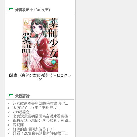
好書攻略中 (for 女王)
[漫畫]《藥師少女的獨語 6》- ねこクラ
ゲ
最新評論
超喜歡這本書的!請問有推薦其他...
太厉害了...17年了书柜照片...
zan感謝您
老實說我當初是因為音樂才看完整...
係時候諗下怎樣分享心知者，例如...
容易懂
好棒的書櫃阿太羨慕了！！
只看了20集會有這樣的評價很正...