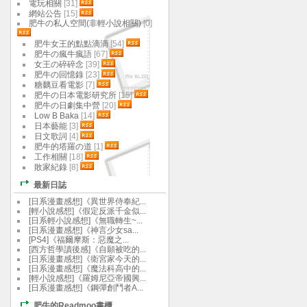
電玩相關
[31]
網站公告
[15]
肥牛の私人空間(非輕小說相關)
[0]
肥牛女王的點點滴滴
[54]
肥牛の瘋牛瘋語
[67]
女王の碎碎念
[39]
肥牛の回憶錄
[23]
糖黐豆看電影
[7]
肥牛の日本電影研究所
[15]
肥牛の日劇集中營
[20]
Low B Baka
[14]
日本藝能
[3]
日文歌詞
[4]
肥牛的塔羅の道
[1]
工作相關
[18]
敗家紀錄
[8]
最新日誌
[日系漫畫感想]《異世界侍奉紀...
[輕小說感想]《假定反派千金似...
[日系輕小說感想]《無職轉生~...
[日系漫畫感想]《神言少女sa...
[PS4]《福爾摩斯：惡魔之...
[西方哲學讀後感]《自願被吃的...
[日系漫畫感想]《衛宮家今天的...
[日系漫畫感想]《魔法科高中的...
[輕小說感想]《羅姆尼亞帝國興...
[日系漫畫感想]《鋼彈創鬥者A...
肥牛的Readmoo書櫃