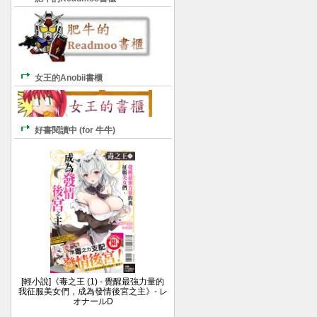
女王的Anobii書櫃
好書閱讀中 (for 牛牛)
[輕小說]《毒之王 (1) - 覺醒最強力量的
我征服美女們，成為發情後宮之主》- レ
オナールD