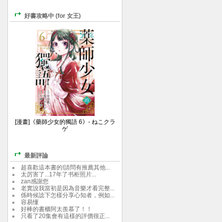
好書攻略中 (for 女王)
[漫畫]《藥師少女的獨語 6》- ねこクラ
ゲ
最新評論
超喜歡這本書的!請問有推薦其他...
太厉害了...17年了书柜照片...
zan感謝您
老實說我當初是因為音樂才看完整...
係時候諗下怎樣分享心知者，例如...
容易懂
好棒的書櫃阿太羨慕了！！
只看了20集會有這樣的評價很正...