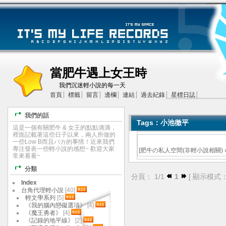
當肥牛遇上女王時
我們沉迷輕小說的每一天
首頁
標籤
留言
邊欄
連結
過去紀錄
星標日誌
我們的話
Tags：小池徹平
這是一個有關肥牛 & 女王的點點滴滴，
裡面記載著這些日子以來，兩人所做的
一些Low B而且バカ的事情！近來我們
專注發表一些輕小說的感想~ 歡迎大家
[
肥牛の私人空間(非輕小說相關)
常來看看~
分類
分頁： 1/1
1
[ 顯示模式
Index
台角代理輕小說
[40]
輕文學系列
[5]
《我的腦內戀礙選項》
[4]
《魔王勇者》
[4]
《記錄的地平線》
[2]