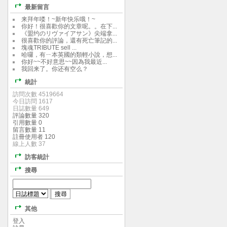
最新留言
来拜年喽！~新年快乐哦！~
你好！很喜歡你的文章呢。。在下...
《盟约のリヴァイアサン》尖端拿...
很喜歡你的評論，還有死亡筆記的...
塊魂TRIBUTE sell ...
哈囉，有ㄧ本英國的類輕小說，想...
你好~~不好意思~~因為我最近...
我回来了。你还有空么？
統計
訪問次數 4519664
今日訪問 1617
日誌數量 649
評論數量 320
引用數量 0
留言數量 11
註冊使用者 120
線上人數 37
訪客統計
搜尋
其他
登入