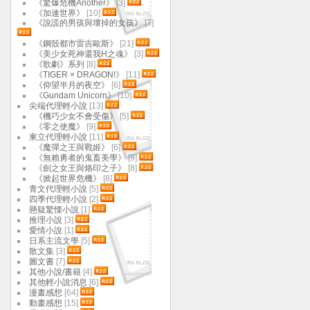
《驚爆危機Another》
[3]
《加速世界》
[10]
《說謊的男孩與壞掉的女孩》
[7]
《鋼殼都市雷吉歐斯》
[21]
《美少女死神還我H之魂》
[3]
《歌劇》系列
[8]
《TIGER × DRAGON!》
[11]
《仰望半月的夜空》
[6]
《Gundam Unicorn》
[10]
尖端代理輕小說
[13]
《機巧少女不會受傷》
[5]
《零之使魔》
[9]
東立代理輕小說
[11]
《魔彈之王與戰姬》
[6]
《無賴勇者的鬼畜美學》
[9]
《劍之女王與烙印之子》
[8]
《掀起世界危機》
[8]
青文代理輕小說
[5]
四季代理輕小說
[2]
懸疑驚慄小說
[1]
推理小說
[3]
愛情小說
[1]
日系主流文學
[5]
散文集
[3]
圖文書
[7]
其他小說/書籍
[4]
其他輕小說消息
[6]
漫畫感想
[64]
動畫感想
[15]