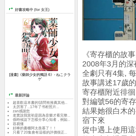
好書攻略中 (for 女王)
《寄存櫃的故事
2008年3月的
全劇只有4集, 
[漫畫]《藥師少女的獨語 6》- ねこクラ
ゲ
故事講述17歲
寄存櫃附近徘徊
最新評論
對編號56的寄
超喜歡這本書的!請問有推薦其他...
太厉害了...17年了书柜照片...
結果她很白木的
zan感謝您
老實說我當初是因為音樂才看完整...
宿下來
係時候諗下怎樣分享心知者，例如...
容易懂
從中遇上使用這
好棒的書櫃阿太羨慕了！！
只看了20集會有這樣的評價很正...