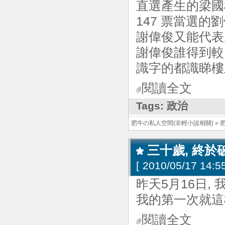
直選產生的梁國
147 票當選的
謝偉俊又能代表
謝偉俊誰得到較
識字的都識睇樓
閱讀全文
Tags:
政治
肥牛の私人空間(非輕小說相關)
»
三十歲, 終於破
[
2010/05/17 14:55
昨天5月16日, 我
我的第一次就這樣奉
閱讀全文