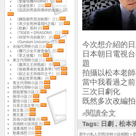
《驚爆危機Another》
[3]
《加速世界》
[10]
《說謊的男孩與壞掉的女孩》
[7]
《鋼殼都市雷吉歐斯》
[21]
《美少女死神還我H之魂》
[3]
《歌劇》系列
[8]
《TIGER × DRAGON!》
[11]
《仰望半月的夜空》
[6]
《Gundam Unicorn》
[10]
今次想介紹的日
尖端代理輕小說
[13]
《機巧少女不會受傷》
[5]
日本朝日電視台
《零之使魔》
[9]
東立代理輕小說
[11]
題
《魔彈之王與戰姬》
[6]
《無賴勇者的鬼畜美學》
[9]
拍攝以松本老師
《劍之女王與烙印之子》
[8]
《掀起世界危機》
[8]
當中我看過之前
青文代理輕小說
[5]
四季代理輕小說
[2]
三次日劇化
懸疑驚慄小說
[1]
推理小說
[3]
既然多次改編拍
愛情小說
[1]
日系主流文學
[5]
散文集
[3]
閱讀全文
圖文書
[7]
其他小說/書籍
[4]
Tags:
日劇
,
松本
其他輕小說消息
[6]
漫畫感想
[64]
動畫感想
[15]
肥牛の私人空間(非輕小說相關)
»