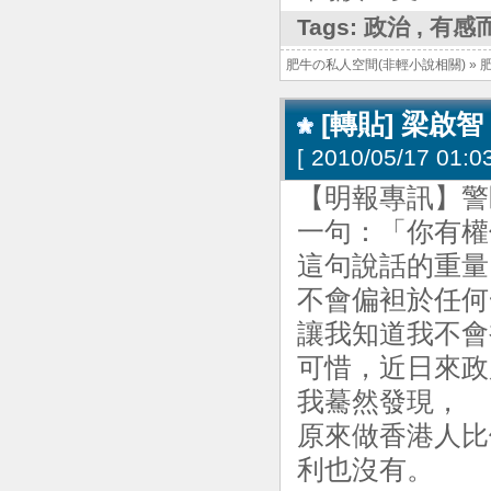
Tags:
政治
,
有感
肥牛の私人空間(非輕小說相關)
»
[轉貼] 梁
[
2010/05/17 01:03
【明報專訊】警
一句：「你有權
這句說話的重量
不會偏袒於任何
讓我知道我不會
可惜，近日來政
我驀然發現，
原來做香港人比
利也沒有。