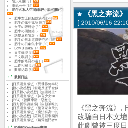
電玩相關
[31]
網站公告
[15]
肥牛の私人空間(非輕小說相關)
[0]
《黑之奔流》
肥牛女王的點點滴滴
[54]
[
2010/06/16 22:10
肥牛の瘋牛瘋語
[67]
女王の碎碎念
[39]
肥牛の回憶錄
[23]
糖黐豆看電影
[7]
肥牛の日本電影研究所
[15]
肥牛の日劇集中營
[20]
Low B Baka
[14]
日本藝能
[3]
日文歌詞
[4]
肥牛的塔羅の道
[1]
工作相關
[18]
敗家紀錄
[8]
最新日誌
[日系漫畫感想]《異世界侍奉紀...
[輕小說感想]《假定反派千金似...
[日系輕小說感想]《無職轉生~...
[日系漫畫感想]《神言少女sa...
[PS4]《福爾摩斯：惡魔之...
[西方哲學讀後感]《自願被吃的...
《黑之奔流》,
[日系漫畫感想]《衛宮家今天的...
[日系漫畫感想]《魔法科高中的...
改騙自日本文壇
[輕小說感想]《羅姆尼亞帝國興...
[日系漫畫感想]《鋼彈創鬥者A...
此劇曾被三度日劇
肥牛的Readmoo書櫃