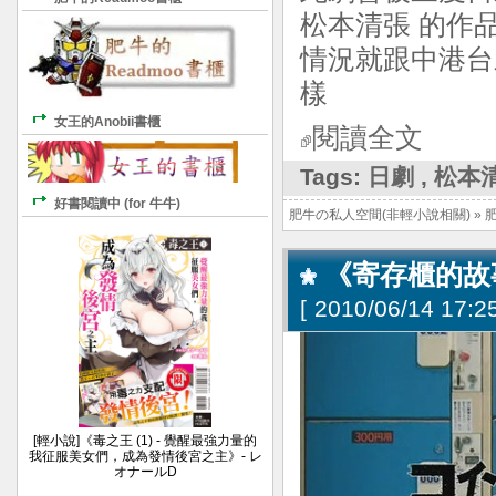
松本清張 的作
情況就跟中港台
樣
女王的Anobii書櫃
閱讀全文
Tags:
日劇
,
松本
好書閱讀中 (for 牛牛)
肥牛の私人空間(非輕小說相關)
»
《寄存櫃的故
[
2010/06/14 17:25
[輕小說]《毒之王 (1) - 覺醒最強力量的
我征服美女們，成為發情後宮之主》- レ
オナールD