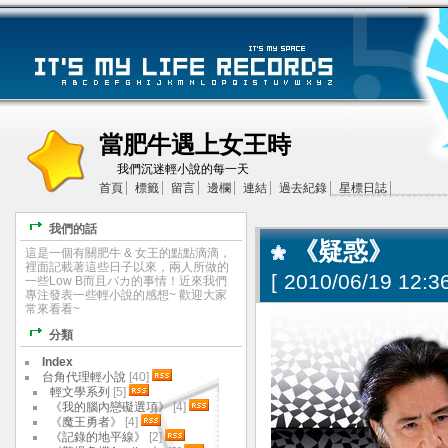
當肥牛遇上女王時
我們沉迷輕小說的每一天
首頁
標籤
留言
邊欄
連結
過去紀錄
星標日誌
我們的話
《疑惑》
這是一個有關肥牛 & 女王的點點滴滴，
裡面記載著這些日子以來，兩人所做的
[
2010/06/19 12:36
一些Low B而且バカ的事情！近來我們
專注發表一些輕小說的感想~ 歡迎大家
常來看看~
分類
Index
台角代理輕小說
[40]
輕文學系列
[5]
《我的腦內戀礙選項》
[4]
《魔王勇者》
[4]
《記錄的地平線》
[2]