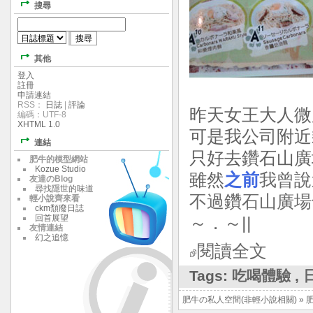
搜尋
其他
登入
註冊
申請連結
RSS：
日誌
|
評論
昨天女王大人微
編碼：UTF-8
XHTML 1.0
可是我公司附近
連結
只好去鑽石山廣場的P
肥牛的模型網站
Kozue Studio
雖然
之前
我曾說過
友達のBlog
尋找隱世的味道
不過鑽石山廣場
輕小說齊來看
ckm頹廢日誌
回首展望
～．～||
友情連結
幻之追憶
閱讀全文
Tags:
吃喝體驗
,
肥牛の私人空間(非輕小說相關)
»