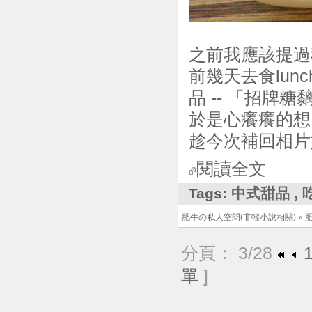
之前我應該提過
前幾天去食lun
品 -- 「招牌糖
於是心癢癢的想
趁今次補回相片
閱讀全文
Tags:
中式甜品
,
肥牛の私人空間(非輕小說相關)
»
分頁： 3/28
單
]