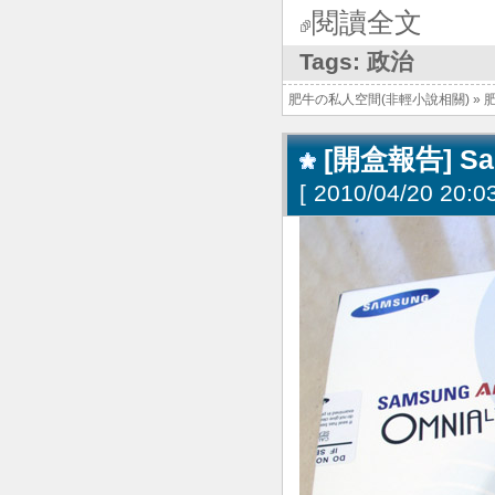
閱讀全文
Tags:
政治
肥牛の私人空間(非輕小說相關)
»
[開盒報告] Sams
[
2010/04/20 20:03