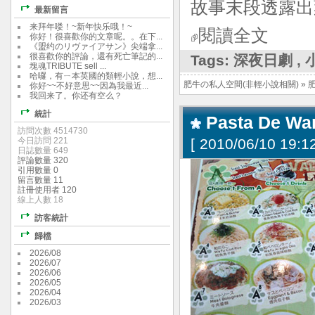
故事末段透露出
最新留言
来拜年喽！~新年快乐哦！~
閱讀全文
你好！很喜歡你的文章呢。。在下...
《盟约のリヴァイアサン》尖端拿...
很喜歡你的評論，還有死亡筆記的...
Tags:
深夜日劇
,
塊魂TRIBUTE sell ...
哈囉，有ㄧ本英國的類輕小說，想...
肥牛の私人空間(非輕小說相關)
»
你好~~不好意思~~因為我最近...
我回来了。你还有空么？
統計
Pasta De 
訪問次數 4514730
今日訪問 221
[
2010/06/10 19:12
日誌數量 649
評論數量 320
引用數量 0
留言數量 11
註冊使用者 120
線上人數 18
訪客統計
歸檔
2026/08
2026/07
2026/06
2026/05
2026/04
2026/03