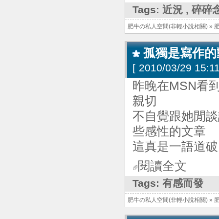
Tags:
近況
,
碎碎
肥牛の私人空間(非輕小說相關)
»
孤獨是寫作的
[
2010/03/29 15:11
昨晚在MSN看到
親切
不自覺跟她閒談
些感性的文章
這真是一語道破
閱讀全文
Tags:
有感而發
肥牛の私人空間(非輕小說相關)
»