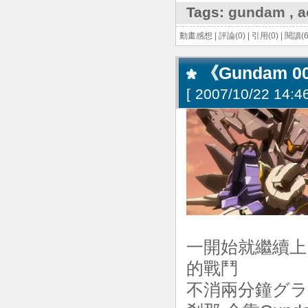
Tags:
gundam
,
a
動畫感想
|
評論(0)
|
引用(0)
|
閱讀(6
《Gundam 
[
2007/10/22 14:46
一開始就繼續
的戰鬥
不消兩分鐘グラハ