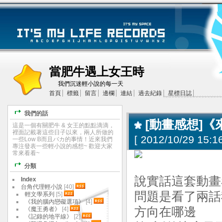
當肥牛遇上女王時
我們沉迷輕小說的每一天
首頁
標籤
留言
邊欄
連結
過去紀錄
星標日誌
我們的話
[動畫感想]《
這是一個有關肥牛 & 女王的點點滴滴，
裡面記載著這些日子以來，兩人所做的
[
2012/10/29 15:16
一些Low B而且バカ的事情！近來我們
專注發表一些輕小說的感想~ 歡迎大家
常來看看~
分類
說實話這套動畫
Index
台角代理輕小說
[40]
問題是看了兩話
輕文學系列
[5]
《我的腦內戀礙選項》
[4]
方向在哪邊
《魔王勇者》
[4]
《記錄的地平線》
[2]