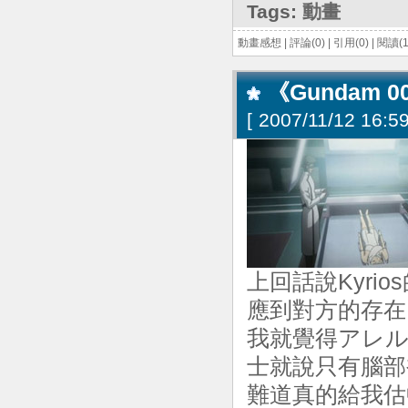
Tags:
動畫
動畫感想
|
評論(0)
|
引用(0)
|
閱讀(1
《Gundam 0
[
2007/11/12 16:59
上回話說Kyri
應到對方的存在
我就覺得アレル
士就說只有腦部
難道真的給我估