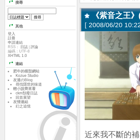
搜尋
《紫音之王》
[
2008/06/20 10:22
其他
登入
註冊
申請連結
RSS：
日誌
|
評論
編碼：UTF-8
XHTML 1.0
連結
肥牛的模型網站
Kozue Studio
友達のBlog
尋找隱世的味道
輕小說齊來看
ckm頹廢日誌
回首展望
友情連結
幻之追憶
近來我不斷的補