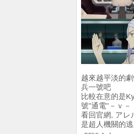
越來越平淡的劇情
兵一號吧
比較在意的是Ky
號"通電"－ｖ－
看回官網, アレ
是超人機關的逃