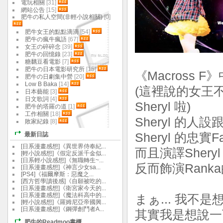
電玩相關
[31]
網站公告
[15]
肥牛の私人空間(非輕小說相關)
[0]
肥牛女王的點點滴滴
[54]
肥牛の瘋牛瘋語
[67]
女王の碎碎念
[39]
肥牛の回憶錄
[23]
糖黐豆看電影
[7]
肥牛の日本電影研究所
[15]
《Macross 
肥牛の日劇集中營
[20]
Low B Baka
[14]
(這裡說的女王
日本藝能
[3]
日文歌詞
[4]
Sheryl 啦)
肥牛的塔羅の道
[1]
工作相關
[18]
Sheryl 的
敗家紀錄
[8]
最新日誌
Sheryl 的忠實F
[日系漫畫感想]《異世界侍奉紀...
而且演譯Shery
[輕小說感想]《假定反派千金似...
[日系輕小說感想]《無職轉生~...
反而飾演Rank
[日系漫畫感想]《神言少女sa...
[PS4]《福爾摩斯：惡魔之...
[西方哲學讀後感]《自願被吃的...
[日系漫畫感想]《衛宮家今天的...
[日系漫畫感想]《魔法科高中的...
まぁ... 我不
[輕小說感想]《羅姆尼亞帝國興...
[日系漫畫感想]《鋼彈創鬥者A...
其實我是想說一
肥牛的Readmoo書櫃