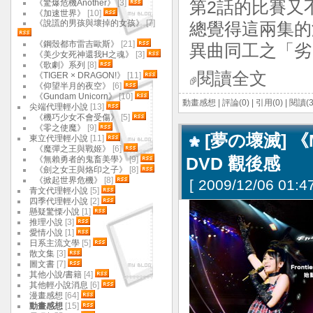
《驚爆危機Another》
[3]
第2話的比賽又
《加速世界》
[10]
《說謊的男孩與壞掉的女孩》
[7]
總覺得這兩集的
《鋼殼都市雷吉歐斯》
[21]
異曲同工之「劣
《美少女死神還我H之魂》
[3]
《歌劇》系列
[8]
閱讀全文
《TIGER × DRAGON!》
[11]
《仰望半月的夜空》
[6]
《Gundam Unicorn》
[10]
動畫感想
|
評論(0)
|
引用(0)
|
閱讀(3
尖端代理輕小說
[13]
《機巧少女不會受傷》
[5]
《零之使魔》
[9]
[夢の壞滅] 《Ma
東立代理輕小說
[11]
《魔彈之王與戰姬》
[6]
《無賴勇者的鬼畜美學》
[9]
DVD 觀後感
《劍之女王與烙印之子》
[8]
《掀起世界危機》
[8]
[
2009/12/06 01:47
青文代理輕小說
[5]
四季代理輕小說
[2]
懸疑驚慄小說
[1]
推理小說
[3]
愛情小說
[1]
日系主流文學
[5]
散文集
[3]
圖文書
[7]
其他小說/書籍
[4]
其他輕小說消息
[6]
漫畫感想
[64]
動畫感想
[15]