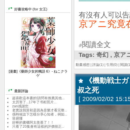
好書攻略中 (for 女王)
有沒有人可以告訴我
京アニ究竟在
閱讀全文
Tags:
奇幻
,
京ア
動畫感想
|
評論(1)
|
引用(0)
|
閱讀(1
[漫畫]《藥師少女的獨語 6》- ねこクラ
ゲ
《機動戦士ガン
叔之死
最新評論
[
2009/02/02 15:15
超喜歡這本書的!請問有推薦其他...
太厉害了...17年了书柜照片...
zan感謝您
老實說我當初是因為音樂才看完整...
係時候諗下怎樣分享心知者，例如...
容易懂
好棒的書櫃阿太羨慕了！！
只看了20集會有這樣的評價很正...