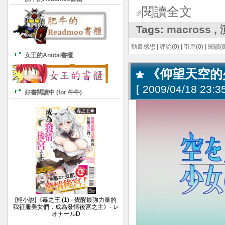
閱讀全文
Tags:
macross
,
動畫感想
|
評論(0)
|
引用(0)
|
閱讀(8
女王的Anobii書櫃
《仰望天空的少
[
2009/04/18 23:35
好書閱讀中 (for 牛牛)
[輕小說]《毒之王 (1) - 覺醒最強力量的
我征服美女們，成為發情後宮之主》- レ
オナールD