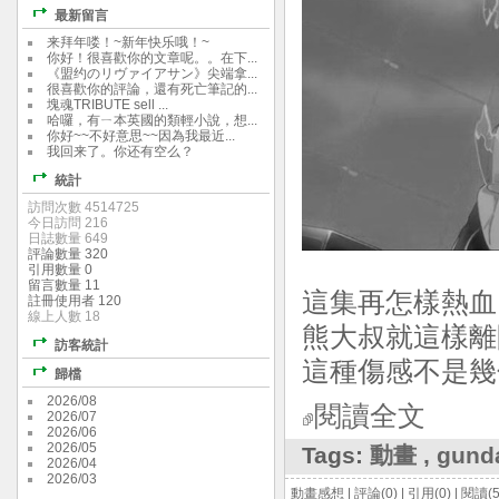
最新留言
来拜年喽！~新年快乐哦！~
你好！很喜歡你的文章呢。。在下...
《盟约のリヴァイアサン》尖端拿...
很喜歡你的評論，還有死亡筆記的...
塊魂TRIBUTE sell ...
哈囉，有ㄧ本英國的類輕小說，想...
你好~~不好意思~~因為我最近...
我回来了。你还有空么？
統計
訪問次數 4514725
今日訪問 216
日誌數量 649
評論數量 320
引用數量 0
留言數量 11
這集再怎樣熱血
註冊使用者 120
線上人數 18
熊大叔就這樣離
訪客統計
這種傷感不是幾
歸檔
2026/08
閱讀全文
2026/07
2026/06
2026/05
Tags:
動畫
,
gund
2026/04
2026/03
動畫感想
|
評論(0)
|
引用(0)
|
閱讀(5