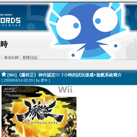
王時
結
過去紀錄
星標日誌
[Wii]《朧村正》神作認定!!! 7小時的試玩後感+遊戲系統簡介
[
2009/04/14 00:20 | by
肥牛
]