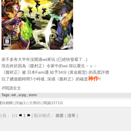
差不多有大半年沒開過wii來玩 (已經快發霉了...)
現在終於因為《朧村正》令家中的wii 得以重生－ｖ－
《朧村正》被 日本Fami通 給予34分 (黃金殿堂) 的高度評價
神作
玩了總遊戲時間7小時後, 深感《朧村正》的確是
!!
閱讀全文
Tags:
wii
,
arpg
,
mmv
電玩相關
|
評論(1)
|
引用(0)
|
閱讀(22713)
分頁： 1/1
1
[ 顯示模式：
摘要
|
清單
]