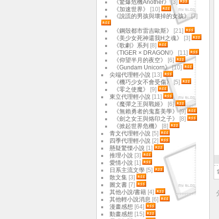
《驚爆危機Another》
[3]
《加速世界》
[10]
《說謊的男孩與壞掉的女孩》
[7]
《鋼殼都市雷吉歐斯》
[21]
《美少女死神還我H之魂》
[3]
《歌劇》系列
[8]
《TIGER × DRAGON!》
[11]
《仰望半月的夜空》
[6]
《Gundam Unicorn》
[10]
尖端代理輕小說
[13]
《機巧少女不會受傷》
[5]
《零之使魔》
[9]
東立代理輕小說
[11]
《魔彈之王與戰姬》
[6]
《無賴勇者的鬼畜美學》
[9]
《劍之女王與烙印之子》
[8]
《掀起世界危機》
[8]
青文代理輕小說
[5]
四季代理輕小說
[2]
懸疑驚慄小說
[1]
推理小說
[3]
愛情小說
[1]
日系主流文學
[5]
散文集
[3]
圖文書
[7]
其他小說/書籍
[4]
其他輕小說消息
[6]
漫畫感想
[64]
動畫感想
[15]