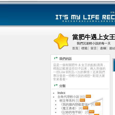
當肥牛遇上女
我們沉迷輕小說的每一天
首頁
標籤
留言
邊欄
連
我們的話
這是一個有關肥牛 & 女王的點點滴滴，
裡面記載著這些日子以來，兩人所做的
一些Low B而且バカ的事情！近來我們
專注發表一些輕小說的感想~ 歡迎大家
常來看看~
分類
Index
台角代理輕小說
[40]
輕文學系列
[5]
《我的腦內戀礙選項》
[4]
《魔王勇者》
[4]
《記錄的地平線》
[2]