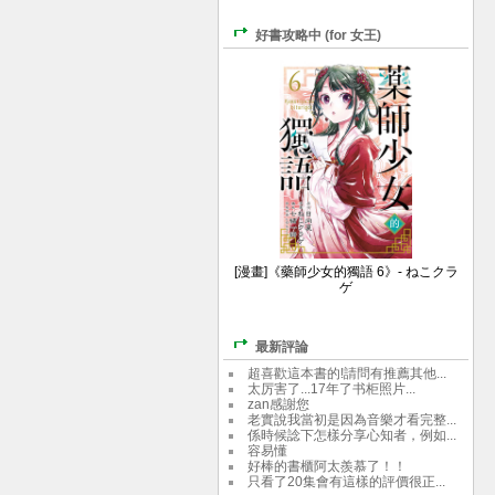
好書攻略中 (for 女王)
[漫畫]《藥師少女的獨語 6》- ねこクラ
ゲ
最新評論
超喜歡這本書的!請問有推薦其他...
太厉害了...17年了书柜照片...
zan感謝您
老實說我當初是因為音樂才看完整...
係時候諗下怎樣分享心知者，例如...
容易懂
好棒的書櫃阿太羨慕了！！
只看了20集會有這樣的評價很正...