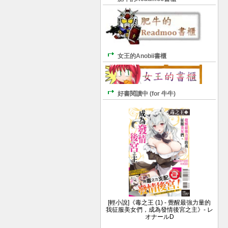
女王的Anobii書櫃
好書閱讀中 (for 牛牛)
[輕小說]《毒之王 (1) - 覺醒最強力量的
我征服美女們，成為發情後宮之主》- レ
オナールD