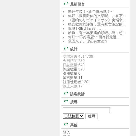
最新留言
来拜年喽！~新年快乐哦！~
你好！很喜歡你的文章呢。。在下...
《盟约のリヴァイアサン》尖端拿...
很喜歡你的評論，還有死亡筆記的...
塊魂TRIBUTE sell ...
哈囉，有ㄧ本英國的類輕小說，想...
你好~~不好意思~~因為我最近...
我回来了。你还有空么？
統計
訪問次數 4514739
今日訪問 230
日誌數量 649
評論數量 320
引用數量 0
留言數量 11
註冊使用者 120
線上人數 17
訪客統計
搜尋
其他
登入