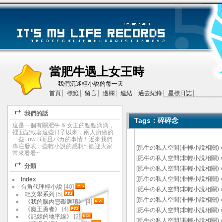
當肥牛遇上女王時
我們沉迷輕小說的每一天
首頁
標籤
留言
邊欄
連結
過去紀錄
星標日誌
我們的話
Tags：碎碎念
這是一個有關肥牛 & 女王的點點滴滴，
裡面記載著這些日子以來，兩人所做的
一些Low B而且バカ的事情！近來我們
專注發表一些輕小說的感想~ 歡迎大家
[
肥牛の私人空間(非輕小說相關)
常來看看~
[
肥牛の私人空間(非輕小說相關)
分類
[
肥牛の私人空間(非輕小說相關)
[
肥牛の私人空間(非輕小說相關)
Index
台角代理輕小說
[40]
[
肥牛の私人空間(非輕小說相關)
輕文學系列
[5]
[
肥牛の私人空間(非輕小說相關)
《我的腦內戀礙選項》
[4]
《魔王勇者》
[4]
[
肥牛の私人空間(非輕小說相關)
《記錄的地平線》
[2]
[
肥牛の私人空間(非輕小說相關)