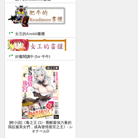
女王的Anobii書櫃
好書閱讀中 (for 牛牛)
[輕小說]《毒之王 (1) - 覺醒最強力量的
我征服美女們，成為發情後宮之主》- レ
オナールD