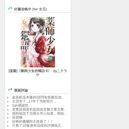
好書攻略中 (for 女王)
[漫畫]《藥師少女的獨語 6》- ねこクラ
ゲ
最新評論
超喜歡這本書的!請問有推薦其他...
太厉害了...17年了书柜照片...
zan感謝您
老實說我當初是因為音樂才看完整...
係時候諗下怎樣分享心知者，例如...
容易懂
好棒的書櫃阿太羨慕了！！
只看了20集會有這樣的評價很正...