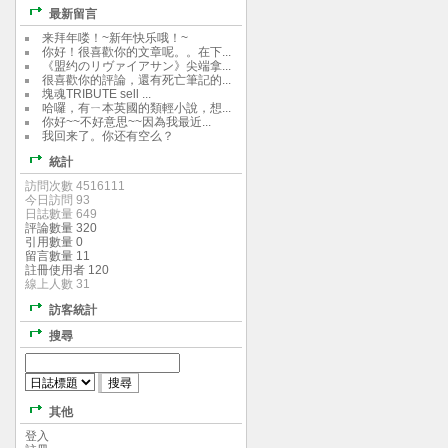
最新留言
来拜年喽！~新年快乐哦！~
你好！很喜歡你的文章呢。。在下...
《盟约のリヴァイアサン》尖端拿...
很喜歡你的評論，還有死亡筆記的...
塊魂TRIBUTE sell ...
哈囉，有ㄧ本英國的類輕小說，想...
你好~~不好意思~~因為我最近...
我回来了。你还有空么？
統計
訪問次數 4516111
今日訪問 93
日誌數量 649
評論數量 320
引用數量 0
留言數量 11
註冊使用者 120
線上人數 31
訪客統計
搜尋
其他
登入