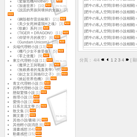
《驚爆危機Another》
[3]
[
肥牛の私人空間(非輕小說相關)
《加速世界》
[10]
《說謊的男孩與壞掉的女孩》
[7]
[
肥牛の私人空間(非輕小說相關)
[
肥牛の私人空間(非輕小說相關)
《鋼殼都市雷吉歐斯》
[21]
《美少女死神還我H之魂》
[3]
[
肥牛の私人空間(非輕小說相關)
《歌劇》系列
[8]
[
肥牛の私人空間(非輕小說相關)
《TIGER × DRAGON!》
[11]
《仰望半月的夜空》
[6]
[
肥牛の私人空間(非輕小說相關)
《Gundam Unicorn》
[10]
[
肥牛の私人空間(非輕小說相關)
尖端代理輕小說
[13]
《機巧少女不會受傷》
[5]
《零之使魔》
[9]
分頁： 4/4
1
2
3
4
[
東立代理輕小說
[11]
《魔彈之王與戰姬》
[6]
《無賴勇者的鬼畜美學》
[9]
《劍之女王與烙印之子》
[8]
《掀起世界危機》
[8]
青文代理輕小說
[5]
四季代理輕小說
[2]
懸疑驚慄小說
[1]
推理小說
[3]
愛情小說
[1]
日系主流文學
[5]
散文集
[3]
圖文書
[7]
其他小說/書籍
[4]
其他輕小說消息
[6]
漫畫感想
[64]
動畫感想
[15]