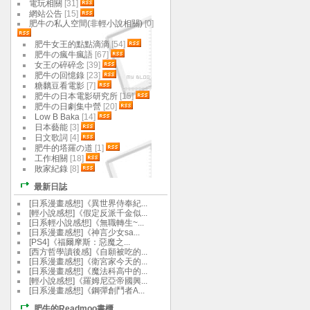
電玩相關
[31]
網站公告
[15]
肥牛の私人空間(非輕小說相關)
[0]
肥牛女王的點點滴滴
[54]
肥牛の瘋牛瘋語
[67]
女王の碎碎念
[39]
肥牛の回憶錄
[23]
糖黐豆看電影
[7]
肥牛の日本電影研究所
[15]
肥牛の日劇集中營
[20]
Low B Baka
[14]
日本藝能
[3]
日文歌詞
[4]
肥牛的塔羅の道
[1]
工作相關
[18]
敗家紀錄
[8]
最新日誌
[日系漫畫感想]《異世界侍奉紀...
[輕小說感想]《假定反派千金似...
[日系輕小說感想]《無職轉生~...
[日系漫畫感想]《神言少女sa...
[PS4]《福爾摩斯：惡魔之...
[西方哲學讀後感]《自願被吃的...
[日系漫畫感想]《衛宮家今天的...
[日系漫畫感想]《魔法科高中的...
[輕小說感想]《羅姆尼亞帝國興...
[日系漫畫感想]《鋼彈創鬥者A...
肥牛的Readmoo書櫃