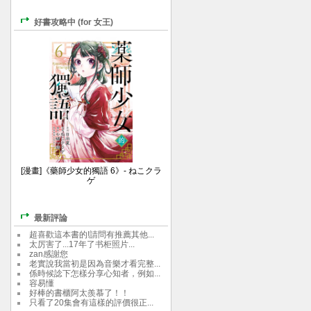
好書攻略中 (for 女王)
[漫畫]《藥師少女的獨語 6》- ねこクラ
ゲ
最新評論
超喜歡這本書的!請問有推薦其他...
太厉害了...17年了书柜照片...
zan感謝您
老實說我當初是因為音樂才看完整...
係時候諗下怎樣分享心知者，例如...
容易懂
好棒的書櫃阿太羨慕了！！
只看了20集會有這樣的評價很正...