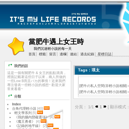
當肥牛遇上女王時
我們沉迷輕小說的每一天
首頁
標籤
留言
邊欄
連結
過去紀錄
星標日誌
我們的話
Tags：瑛太
這是一個有關肥牛 & 女王的點點滴滴，
裡面記載著這些日子以來，兩人所做的
一些Low B而且バカ的事情！近來我們
專注發表一些輕小說的感想~ 歡迎大家
[
肥牛の私人空間(非輕小說相關)
常來看看~
[
肥牛の私人空間(非輕小說相關)
分類
Index
分頁： 1/1
1
[ 顯示模式
台角代理輕小說
[40]
輕文學系列
[5]
《我的腦內戀礙選項》
[4]
《魔王勇者》
[4]
《記錄的地平線》
[2]