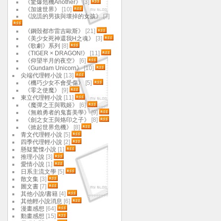
《驚爆危機Another》
[3]
《加速世界》
[10]
《說謊的男孩與壞掉的女孩》
[7]
《鋼殼都市雷吉歐斯》
[21]
《美少女死神還我H之魂》
[3]
《歌劇》系列
[8]
《TIGER × DRAGON!》
[11]
《仰望半月的夜空》
[6]
《Gundam Unicorn》
[10]
尖端代理輕小說
[13]
《機巧少女不會受傷》
[5]
《零之使魔》
[9]
東立代理輕小說
[11]
《魔彈之王與戰姬》
[6]
《無賴勇者的鬼畜美學》
[9]
《劍之女王與烙印之子》
[8]
《掀起世界危機》
[8]
青文代理輕小說
[5]
四季代理輕小說
[2]
懸疑驚慄小說
[1]
推理小說
[3]
愛情小說
[1]
日系主流文學
[5]
散文集
[3]
圖文書
[7]
其他小說/書籍
[4]
其他輕小說消息
[6]
漫畫感想
[64]
動畫感想
[15]