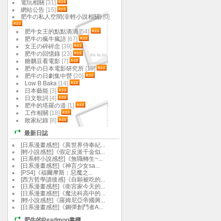
電玩相關
[31]
網站公告
[15]
肥牛の私人空間(非輕小說相關)
[0]
肥牛女王的點點滴滴
[54]
肥牛の瘋牛瘋語
[67]
女王の碎碎念
[39]
肥牛の回憶錄
[23]
糖黐豆看電影
[7]
肥牛の日本電影研究所
[15]
肥牛の日劇集中營
[20]
Low B Baka
[14]
日本藝能
[3]
日文歌詞
[4]
肥牛的塔羅の道
[1]
工作相關
[18]
敗家紀錄
[8]
最新日誌
[日系漫畫感想]《異世界侍奉紀...
[輕小說感想]《假定反派千金似...
[日系輕小說感想]《無職轉生~...
[日系漫畫感想]《神言少女sa...
[PS4]《福爾摩斯：惡魔之...
[西方哲學讀後感]《自願被吃的...
[日系漫畫感想]《衛宮家今天的...
[日系漫畫感想]《魔法科高中的...
[輕小說感想]《羅姆尼亞帝國興...
[日系漫畫感想]《鋼彈創鬥者A...
肥牛的Readmoo書櫃