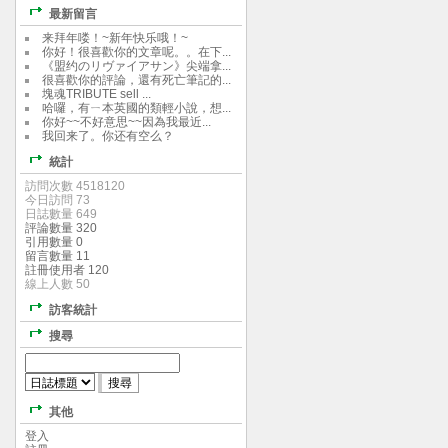
最新留言
来拜年喽！~新年快乐哦！~
你好！很喜歡你的文章呢。。在下...
《盟约のリヴァイアサン》尖端拿...
很喜歡你的評論，還有死亡筆記的...
塊魂TRIBUTE sell ...
哈囉，有ㄧ本英國的類輕小說，想...
你好~~不好意思~~因為我最近...
我回来了。你还有空么？
統計
訪問次數 4518120
今日訪問 73
日誌數量 649
評論數量 320
引用數量 0
留言數量 11
註冊使用者 120
線上人數 50
訪客統計
搜尋
其他
登入