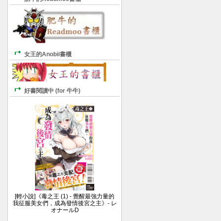
女王的Anobii書櫃
好書閱讀中 (for 牛牛)
[輕小說]《毒之王 (1) - 覺醒最強力量的
我征服美女們，成為發情後宮之主》- レ
オナールD