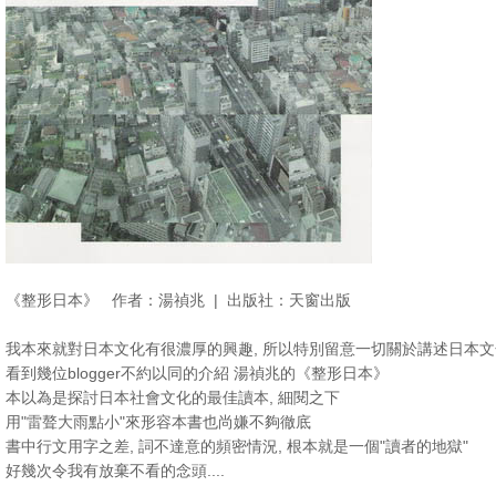
《整形日本》 作者：湯禎兆 | 出版社：天窗出版
我本來就對日本文化有很濃厚的興趣, 所以特別留意一切關於講述日本
看到幾位blogger不約以同的介紹 湯禎兆的《整形日本》
本以為是探討日本社會文化的最佳讀本, 細閱之下
用"雷聱大雨點小"來形容本書也尚嫌不夠徹底
書中行文用字之差, 詞不達意的頻密情況, 根本就是一個"讀者的地獄"
好幾次令我有放棄不看的念頭....