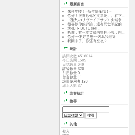
最新留言
来拜年喽！~新年快乐哦！~
你好！很喜歡你的文章呢。。在下...
《盟约のリヴァイアサン》尖端拿...
很喜歡你的評論，還有死亡筆記的...
塊魂TRIBUTE sell ...
哈囉，有ㄧ本英國的類輕小說，想...
你好~~不好意思~~因為我最近...
我回来了。你还有空么？
統計
訪問次數 4516014
今日訪問 1505
日誌數量 649
評論數量 320
引用數量 0
留言數量 11
註冊使用者 120
線上人數 37
訪客統計
搜尋
其他
登入