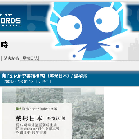
王時
結
過去紀錄
星標日誌
[文化研究書讀後感]《整形日本》/ 湯禎兆
[
2009/05/03 01:18 | by
肥牛
]