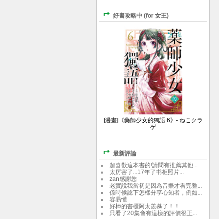
好書攻略中 (for 女王)
[漫畫]《藥師少女的獨語 6》- ねこクラ
ゲ
最新評論
超喜歡這本書的!請問有推薦其他...
太厉害了...17年了书柜照片...
zan感謝您
老實說我當初是因為音樂才看完整...
係時候諗下怎樣分享心知者，例如...
容易懂
好棒的書櫃阿太羨慕了！！
只看了20集會有這樣的評價很正...