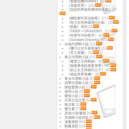
《驚爆危機Another》
[3]
《加速世界》
[10]
《說謊的男孩與壞掉的女孩》
[7]
《鋼殼都市雷吉歐斯》
[21]
《美少女死神還我H之魂》
[3]
《歌劇》系列
[8]
《TIGER × DRAGON!》
[11]
《仰望半月的夜空》
[6]
《Gundam Unicorn》
[10]
尖端代理輕小說
[13]
《機巧少女不會受傷》
[5]
《零之使魔》
[9]
東立代理輕小說
[11]
《魔彈之王與戰姬》
[6]
《無賴勇者的鬼畜美學》
[9]
《劍之女王與烙印之子》
[8]
《掀起世界危機》
[8]
青文代理輕小說
[5]
四季代理輕小說
[2]
懸疑驚慄小說
[1]
推理小說
[3]
愛情小說
[1]
日系主流文學
[5]
散文集
[3]
圖文書
[7]
其他小說/書籍
[4]
其他輕小說消息
[6]
漫畫感想
[64]
動畫感想
[15]