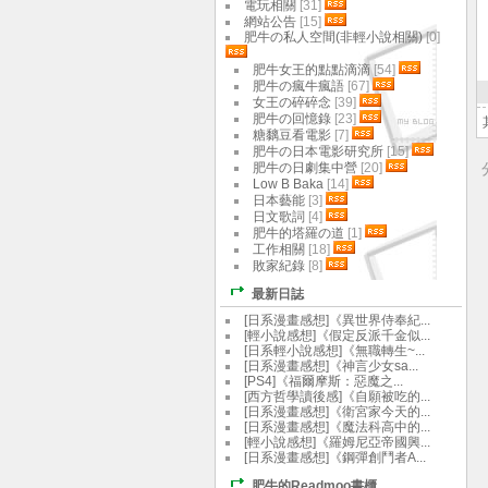
電玩相關
[31]
網站公告
[15]
肥牛の私人空間(非輕小說相關)
[0]
肥牛女王的點點滴滴
[54]
肥牛の瘋牛瘋語
[67]
女王の碎碎念
[39]
肥牛の回憶錄
[23]
糖黐豆看電影
[7]
肥牛の日本電影研究所
[15]
肥牛の日劇集中營
[20]
Low B Baka
[14]
日本藝能
[3]
日文歌詞
[4]
肥牛的塔羅の道
[1]
工作相關
[18]
敗家紀錄
[8]
最新日誌
[日系漫畫感想]《異世界侍奉紀...
[輕小說感想]《假定反派千金似...
[日系輕小說感想]《無職轉生~...
[日系漫畫感想]《神言少女sa...
[PS4]《福爾摩斯：惡魔之...
[西方哲學讀後感]《自願被吃的...
[日系漫畫感想]《衛宮家今天的...
[日系漫畫感想]《魔法科高中的...
[輕小說感想]《羅姆尼亞帝國興...
[日系漫畫感想]《鋼彈創鬥者A...
肥牛的Readmoo書櫃