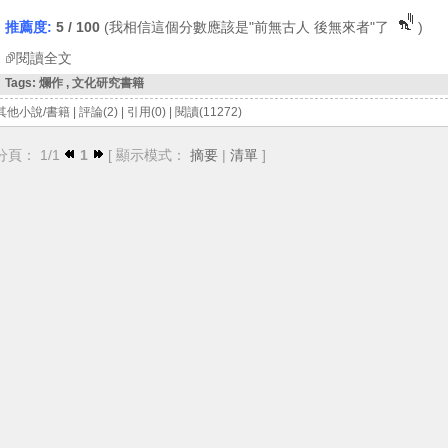
推薦度:
5 / 100
(我相信這個分數應該是"前無古人 後無來者"了
)
閱讀全文
Tags:
爛作
,
文化研究書籍
其他小說/書籍
|
評論(2)
|
引用(0)
|
閱讀(11272)
分頁： 1/1
1
[ 顯示模式：
摘要
|
清單
]