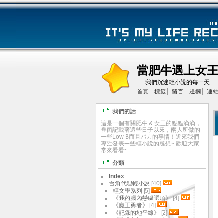
當肥牛遇上女
我們沉迷輕小說的每一天
首頁
標籤
留言
邊欄
連
我們的話
這是一個有關肥牛 & 女王的點點滴滴，
裡面記載著這些日子以來，兩人所做的
一些Low B而且バカ的事情！近來我們
專注發表一些輕小說的感想~ 歡迎大家
常來看看~
分類
Index
台角代理輕小說
[40]
輕文學系列
[5]
《我的腦內戀礙選項》
[4]
《魔王勇者》
[4]
《記錄的地平線》
[2]