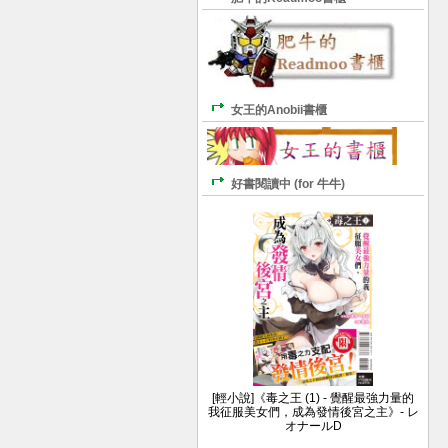
女王的Anobii書櫃
好書閱讀中 (for 牛牛)
[輕小說]《毒之王 (1) - 覺醒最強力量的
我征服美女們，成為發情後宮之主》- レ
オナールD