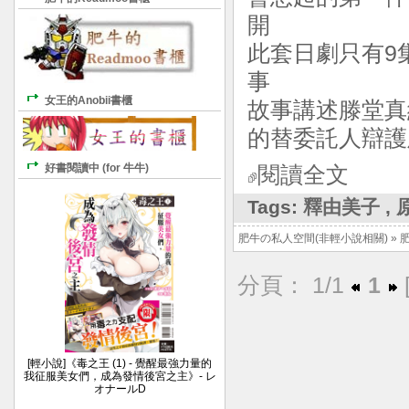
開
此套日劇只有9集
事
女王的Anobii書櫃
故事講述滕堂真
的替委託人辯護
好書閱讀中 (for 牛牛)
閱讀全文
Tags:
釋由美子
,
肥牛の私人空間(非輕小說相關)
»
分頁： 1/1
1
[輕小說]《毒之王 (1) - 覺醒最強力量的
我征服美女們，成為發情後宮之主》- レ
オナールD