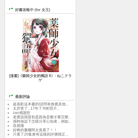
好書攻略中 (for 女王)
[漫畫]《藥師少女的獨語 6》- ねこクラ
ゲ
最新評論
超喜歡這本書的!請問有推薦其他...
太厉害了...17年了书柜照片...
zan感謝您
老實說我當初是因為音樂才看完整...
係時候諗下怎樣分享心知者，例如...
容易懂
好棒的書櫃阿太羨慕了！！
只看了20集會有這樣的評價很正...