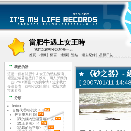
當肥牛遇上女王時
我們沉迷輕小說的每一天
首頁
標籤
留言
邊欄
連結
過去紀錄
星標日誌
我們的話
《砂之器》-
這是一個有關肥牛 & 女王的點點滴滴，
裡面記載著這些日子以來，兩人所做的
[
2007/01/11 14:48
一些Low B而且バカ的事情！近來我們
專注發表一些輕小說的感想~ 歡迎大家
常來看看~
分類
Index
台角代理輕小說
[40]
輕文學系列
[5]
《我的腦內戀礙選項》
[4]
《魔王勇者》
[4]
《記錄的地平線》
[2]