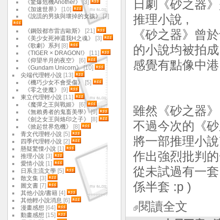
日劇《砂之器》是
《驚爆危機Another》
[3]
《加速世界》
[10]
《說謊的男孩與壞掉的女孩》
[7]
推理小說 ,
《鋼殼都市雷吉歐斯》
[21]
《砂之器》曾於
《美少女死神還我H之魂》
[3]
《歌劇》系列
[8]
的小說均被拍成
《TIGER × DRAGON!》
[11]
《仰望半月的夜空》
[6]
感覺有點像中港
《Gundam Unicorn》
[10]
尖端代理輕小說
[13]
《機巧少女不會受傷》
[5]
《零之使魔》
[9]
東立代理輕小說
[11]
《魔彈之王與戰姬》
[6]
雖然《砂之器》
《無賴勇者的鬼畜美學》
[9]
《劍之女王與烙印之子》
[8]
不過今次的《砂
《掀起世界危機》
[8]
青文代理輕小說
[5]
將一部推理小說
四季代理輕小說
[2]
懸疑驚慄小說
[1]
作出強烈批判的
推理小說
[3]
愛情小說
[1]
從未試過有一套
日系主流文學
[5]
散文集
[3]
係半套 :p )
圖文書
[7]
其他小說/書籍
[4]
其他輕小說消息
[6]
閱讀全文
漫畫感想
[64]
動畫感想
[15]