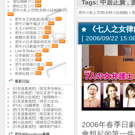
Tags:
中居正廣
,
電玩相關
[31]
網站公告
[15]
肥牛の私人空間(非輕小說相關)
[0]
肥牛の私人空間(非輕小說相關)
»
肥牛女王的點點滴滴
[54]
肥牛の瘋牛瘋語
[67]
《七人之女律
女王の碎碎念
[39]
肥牛の回憶錄
[23]
[
2006/09/22 15:08
糖黐豆看電影
[7]
肥牛の日本電影研究所
[15]
肥牛の日劇集中營
[20]
Low B Baka
[14]
日本藝能
[3]
日文歌詞
[4]
肥牛的塔羅の道
[1]
工作相關
[18]
敗家紀錄
[8]
最新日誌
[日系漫畫感想]《異世界侍奉紀...
[輕小說感想]《假定反派千金似...
[日系輕小說感想]《無職轉生~...
[日系漫畫感想]《神言少女sa...
[PS4]《福爾摩斯：惡魔之...
[西方哲學讀後感]《自願被吃的...
[日系漫畫感想]《衛宮家今天的...
[日系漫畫感想]《魔法科高中的...
[輕小說感想]《羅姆尼亞帝國興...
2006年春季
[日系漫畫感想]《鋼彈創鬥者A...
會想起的第一件事
肥牛的Readmoo書櫃