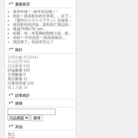
最新留言
来拜年喽！~新年快乐哦！~
你好！很喜歡你的文章呢。。在下...
《盟约のリヴァイアサン》尖端拿...
很喜歡你的評論，還有死亡筆記的...
塊魂TRIBUTE sell ...
哈囉，有ㄧ本英國的類輕小說，想...
你好~~不好意思~~因為我最近...
我回来了。你还有空么？
統計
訪問次數 4515441
今日訪問 932
日誌數量 649
評論數量 320
引用數量 0
留言數量 11
註冊使用者 120
線上人數 19
訪客統計
搜尋
其他
登入