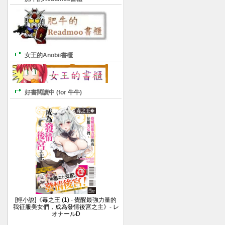
女王的Anobii書櫃
好書閱讀中 (for 牛牛)
[輕小說]《毒之王 (1) - 覺醒最強力量的
我征服美女們，成為發情後宮之主》- レ
オナールD