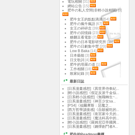
電玩相關
[31]
網站公告
[15]
肥牛の私人空間(非輕小說相關)
[0]
肥牛女王的點點滴滴
[54]
肥牛の瘋牛瘋語
[67]
女王の碎碎念
[39]
肥牛の回憶錄
[23]
糖黐豆看電影
[7]
肥牛の日本電影研究所
[15]
肥牛の日劇集中營
[20]
Low B Baka
[14]
日本藝能
[3]
日文歌詞
[4]
肥牛的塔羅の道
[1]
工作相關
[18]
敗家紀錄
[8]
最新日誌
[日系漫畫感想]《異世界侍奉紀...
[輕小說感想]《假定反派千金似...
[日系輕小說感想]《無職轉生~...
[日系漫畫感想]《神言少女sa...
[PS4]《福爾摩斯：惡魔之...
[西方哲學讀後感]《自願被吃的...
[日系漫畫感想]《衛宮家今天的...
[日系漫畫感想]《魔法科高中的...
[輕小說感想]《羅姆尼亞帝國興...
[日系漫畫感想]《鋼彈創鬥者A...
肥牛的Readmoo書櫃