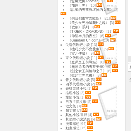
《驚爆危機Another》
[3]
《加速世界》
[10]
《說謊的男孩與壞掉的女孩》
[7]
《鋼殼都市雷吉歐斯》
[21]
《美少女死神還我H之魂》
[3]
《歌劇》系列
[8]
《TIGER × DRAGON!》
[11]
《仰望半月的夜空》
[6]
《Gundam Unicorn》
[10]
尖端代理輕小說
[13]
《機巧少女不會受傷》
[5]
《零之使魔》
[9]
東立代理輕小說
[11]
《魔彈之王與戰姬》
[6]
《無賴勇者的鬼畜美學》
[9]
《劍之女王與烙印之子》
[8]
《掀起世界危機》
[8]
青文代理輕小說
[5]
四季代理輕小說
[2]
懸疑驚慄小說
[1]
推理小說
[3]
愛情小說
[1]
日系主流文學
[5]
散文集
[3]
圖文書
[7]
其他小說/書籍
[4]
其他輕小說消息
[6]
漫畫感想
[64]
動畫感想
[15]