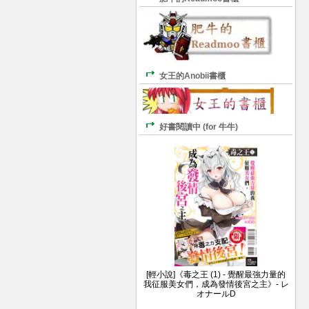
女王的Anobii書櫃
好書閱讀中 (for 牛牛)
[輕小說]《毒之王 (1) - 覺醒最強力量的
我征服美女們，成為發情後宮之主》- レ
オナールD