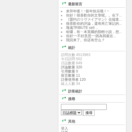
最新留言
来拜年喽！~新年快乐哦！~
你好！很喜歡你的文章呢。。在下...
《盟约のリヴァイアサン》尖端拿...
很喜歡你的評論，還有死亡筆記的...
塊魂TRIBUTE sell ...
哈囉，有ㄧ本英國的類輕小說，想...
你好~~不好意思~~因為我最近...
我回来了。你还有空么？
統計
訪問次數 4513963
今日訪問 502
日誌數量 649
評論數量 320
引用數量 0
留言數量 11
註冊使用者 120
線上人數 34
訪客統計
搜尋
其他
登入