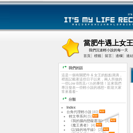
當肥牛遇上女
我們沉迷輕小說的每一天
首頁
標籤
留言
邊欄
連
我們的話
這是一個有關肥牛 & 女王的點點滴滴，
裡面記載著這些日子以來，兩人所做的
一些Low B而且バカ的事情！近來我們
專注發表一些輕小說的感想~ 歡迎大家
常來看看~
分類
Index
台角代理輕小說
[40]
輕文學系列
[5]
《我的腦內戀礙選項》
[4]
《魔王勇者》
[4]
《記錄的地平線》
[2]