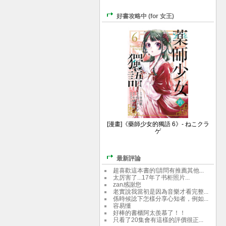
好書攻略中 (for 女王)
[漫畫]《藥師少女的獨語 6》- ねこクラ
ゲ
最新評論
超喜歡這本書的!請問有推薦其他...
太厉害了...17年了书柜照片...
zan感謝您
老實說我當初是因為音樂才看完整...
係時候諗下怎樣分享心知者，例如...
容易懂
好棒的書櫃阿太羨慕了！！
只看了20集會有這樣的評價很正...