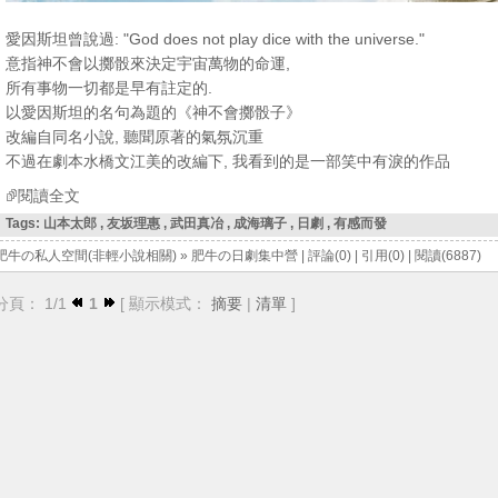
愛因斯坦曾說過: "God does not play dice with the universe."
意指神不會以擲骰來決定宇宙萬物的命運,
所有事物一切都是早有註定的.
以愛因斯坦的名句為題的《神不會擲骰子》
改編自同名小說, 聽聞原著的氣氛沉重
不過在劇本水橋文江美的改編下, 我看到的是一部笑中有淚的作品
閱讀全文
Tags:
山本太郎
,
友坂理惠
,
武田真冶
,
成海璃子
,
日劇
,
有感而發
肥牛の私人空間(非輕小說相關)
»
肥牛の日劇集中營
|
評論(0)
|
引用(0)
|
閱讀(6887)
分頁： 1/1
1
[ 顯示模式：
摘要
|
清單
]