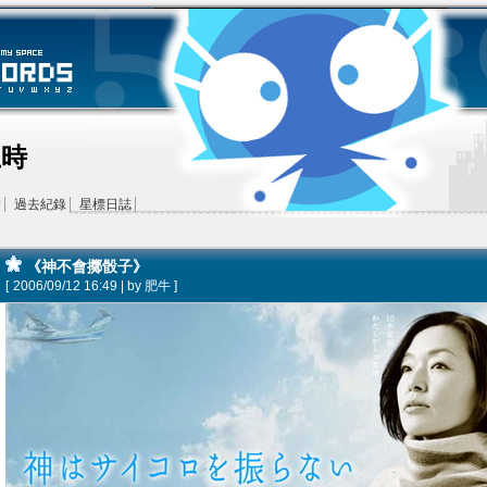
王時
結
過去紀錄
星標日誌
《神不會擲骰子》
[
2006/09/12 16:49 | by
肥牛
]