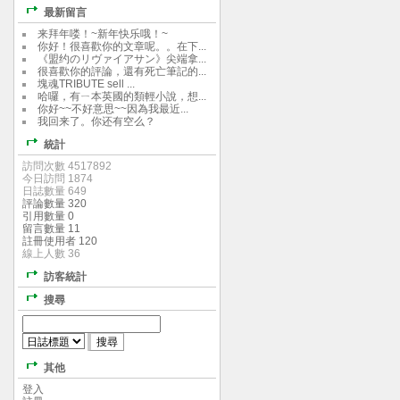
最新留言
来拜年喽！~新年快乐哦！~
你好！很喜歡你的文章呢。。在下...
《盟约のリヴァイアサン》尖端拿...
很喜歡你的評論，還有死亡筆記的...
塊魂TRIBUTE sell ...
哈囉，有ㄧ本英國的類輕小說，想...
你好~~不好意思~~因為我最近...
我回来了。你还有空么？
統計
訪問次數 4517892
今日訪問 1874
日誌數量 649
評論數量 320
引用數量 0
留言數量 11
註冊使用者 120
線上人數 36
訪客統計
搜尋
其他
登入