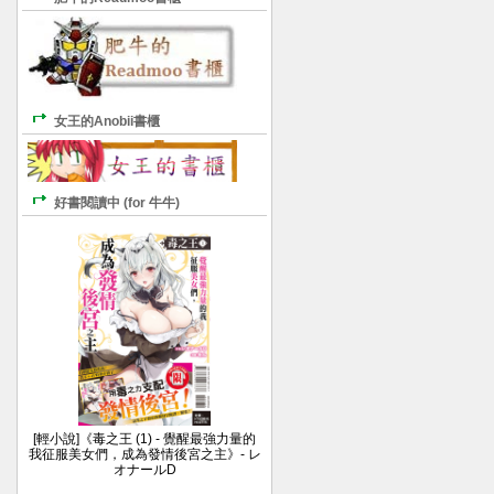
女王的Anobii書櫃
好書閱讀中 (for 牛牛)
[輕小說]《毒之王 (1) - 覺醒最強力量的
我征服美女們，成為發情後宮之主》- レ
オナールD