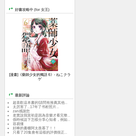
好書攻略中 (for 女王)
[漫畫]《藥師少女的獨語 6》- ねこクラ
ゲ
最新評論
超喜歡這本書的!請問有推薦其他...
太厉害了...17年了书柜照片...
zan感謝您
老實說我當初是因為音樂才看完整...
係時候諗下怎樣分享心知者，例如...
容易懂
好棒的書櫃阿太羨慕了！！
只看了20集會有這樣的評價很正...