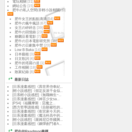
電玩相關
[31]
網站公告
[15]
肥牛の私人空間(非輕小說相關)
[0]
肥牛女王的點點滴滴
[54]
肥牛の瘋牛瘋語
[67]
女王の碎碎念
[39]
肥牛の回憶錄
[23]
糖黐豆看電影
[7]
肥牛の日本電影研究所
[15]
肥牛の日劇集中營
[20]
Low B Baka
[14]
日本藝能
[3]
日文歌詞
[4]
肥牛的塔羅の道
[1]
工作相關
[18]
敗家紀錄
[8]
最新日誌
[日系漫畫感想]《異世界侍奉紀...
[輕小說感想]《假定反派千金似...
[日系輕小說感想]《無職轉生~...
[日系漫畫感想]《神言少女sa...
[PS4]《福爾摩斯：惡魔之...
[西方哲學讀後感]《自願被吃的...
[日系漫畫感想]《衛宮家今天的...
[日系漫畫感想]《魔法科高中的...
[輕小說感想]《羅姆尼亞帝國興...
[日系漫畫感想]《鋼彈創鬥者A...
肥牛的Readmoo書櫃