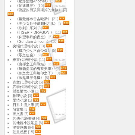
《驚爆危機Another》
[3]
《加速世界》
[10]
《說謊的男孩與壞掉的女孩》
[7]
《鋼殼都市雷吉歐斯》
[21]
《美少女死神還我H之魂》
[3]
《歌劇》系列
[8]
《TIGER × DRAGON!》
[11]
《仰望半月的夜空》
[6]
《Gundam Unicorn》
[10]
尖端代理輕小說
[13]
《機巧少女不會受傷》
[5]
《零之使魔》
[9]
東立代理輕小說
[11]
《魔彈之王與戰姬》
[6]
《無賴勇者的鬼畜美學》
[9]
《劍之女王與烙印之子》
[8]
《掀起世界危機》
[8]
青文代理輕小說
[5]
四季代理輕小說
[2]
懸疑驚慄小說
[1]
推理小說
[3]
愛情小說
[1]
日系主流文學
[5]
散文集
[3]
圖文書
[7]
其他小說/書籍
[4]
其他輕小說消息
[6]
漫畫感想
[64]
動畫感想
[15]