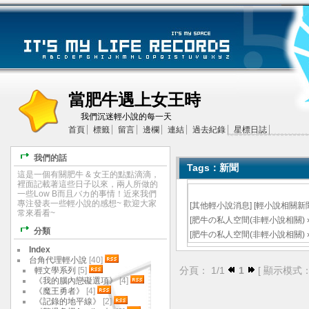
當肥牛遇上女王時
我們沉迷輕小說的每一天
首頁
標籤
留言
邊欄
連結
過去紀錄
星標日誌
我們的話
Tags：新聞
這是一個有關肥牛 & 女王的點點滴滴，
裡面記載著這些日子以來，兩人所做的
一些Low B而且バカ的事情！近來我們
專注發表一些輕小說的感想~ 歡迎大家
[
其他輕小說消息
]
[輕小說相關新聞
常來看看~
[
肥牛の私人空間(非輕小說相關)
分類
[
肥牛の私人空間(非輕小說相關)
Index
台角代理輕小說
[40]
分頁： 1/1
1
[ 顯示模式
輕文學系列
[5]
《我的腦內戀礙選項》
[4]
《魔王勇者》
[4]
《記錄的地平線》
[2]