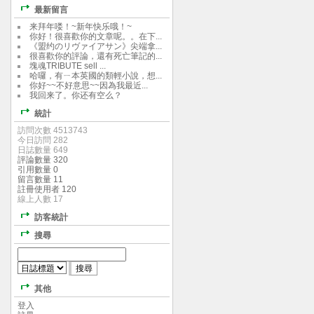
最新留言
来拜年喽！~新年快乐哦！~
你好！很喜歡你的文章呢。。在下...
《盟约のリヴァイアサン》尖端拿...
很喜歡你的評論，還有死亡筆記的...
塊魂TRIBUTE sell ...
哈囉，有ㄧ本英國的類輕小說，想...
你好~~不好意思~~因為我最近...
我回来了。你还有空么？
統計
訪問次數 4513743
今日訪問 282
日誌數量 649
評論數量 320
引用數量 0
留言數量 11
註冊使用者 120
線上人數 17
訪客統計
搜尋
其他
登入