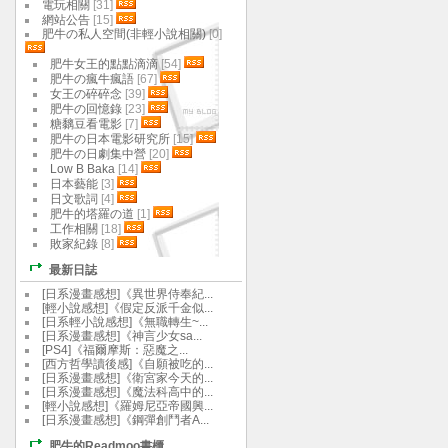
電玩相關
[31]
網站公告
[15]
肥牛の私人空間(非輕小說相關)
[0]
肥牛女王的點點滴滴
[54]
肥牛の瘋牛瘋語
[67]
女王の碎碎念
[39]
肥牛の回憶錄
[23]
糖黐豆看電影
[7]
肥牛の日本電影研究所
[15]
肥牛の日劇集中營
[20]
Low B Baka
[14]
日本藝能
[3]
日文歌詞
[4]
肥牛的塔羅の道
[1]
工作相關
[18]
敗家紀錄
[8]
最新日誌
[日系漫畫感想]《異世界侍奉紀...
[輕小說感想]《假定反派千金似...
[日系輕小說感想]《無職轉生~...
[日系漫畫感想]《神言少女sa...
[PS4]《福爾摩斯：惡魔之...
[西方哲學讀後感]《自願被吃的...
[日系漫畫感想]《衛宮家今天的...
[日系漫畫感想]《魔法科高中的...
[輕小說感想]《羅姆尼亞帝國興...
[日系漫畫感想]《鋼彈創鬥者A...
肥牛的Readmoo書櫃