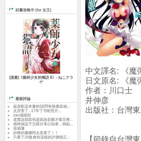
好書攻略中 (for 女王)
中文譯名: 《魔
[漫畫]《藥師少女的獨語 6》- ねこクラ
日文原名: 《魔
ゲ
作者：川口士 
井伸彦
最新評論
超喜歡這本書的!請問有推薦其他...
出版社：台灣東立
太厉害了...17年了书柜照片...
zan感謝您
老實說我當初是因為音樂才看完整...
係時候諗下怎樣分享心知者，例如...
容易懂
好棒的書櫃阿太羨慕了！！
只看了20集會有這樣的評價很正...
【節錄自台灣東