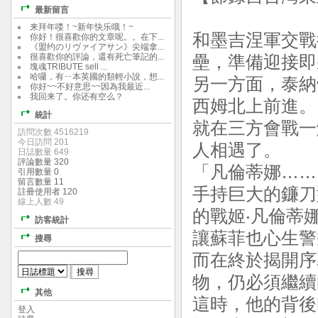
最新留言
来拜年喽！~新年快乐哦！~
和墨吉涅軍交戰
你好！很喜歡你的文章呢。。在下...
《盟约のリヴァイアサン》尖端拿...
很喜歡你的評論，還有死亡筆記的...
壘，準備迎接即
塊魂TRIBUTE sell ...
哈囉，有ㄧ本英國的類輕小說，想...
另一方面，泰納
你好~~不好意思~~因為我最近...
我回来了。你还有空么？
西姆北上前進。
統計
就在三方會戰一
訪問次數 4516219
今日訪問 201
人相遇了。
日誌數量 649
評論數量 320
「凡倫蒂娜……
引用數量 0
留言數量 11
手持巨大的鐮刀
註冊使用者 120
線上人數 49
的戰姬‧凡倫蒂
訪客統計
讓蘇菲也心生警
搜尋
而在終於揭開序
物，仍必須繼續
其他
這時，他的背後
登入