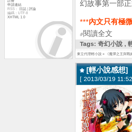
註冊
幻故事第一部正
申請連結
RSS：
日誌
|
評論
編碼：UTF-8
XHTML 1.0
***
內文只有極微
閱讀全文
Tags:
奇幻小說
,
東立代理輕小說
»
《魔彈之王與戰
[輕小說感想]
[
2013/03/19 11:52