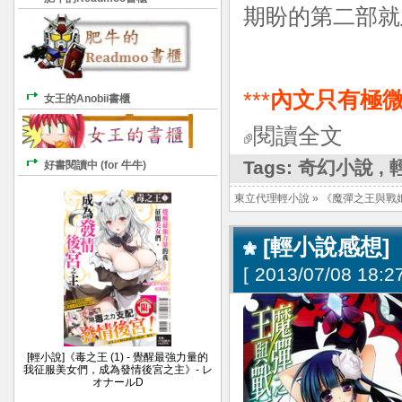
期盼的第二部就
***
內文只有極微
女王的Anobii書櫃
閱讀全文
Tags:
奇幻小說
,
好書閱讀中 (for 牛牛)
東立代理輕小說
»
《魔彈之王與戰
[輕小說感想]
[
2013/07/08 18:27
[輕小說]《毒之王 (1) - 覺醒最強力量的
我征服美女們，成為發情後宮之主》- レ
オナールD