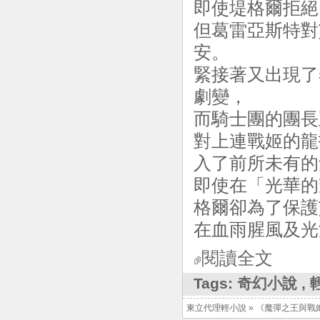
即使堤格爾拒絕
但葛雷亞斯特對
安。
緊接著又出現了
劇變，
而騎士團的團長
對上連戰姬的龍
入了前所未有的
即使在「光華的
格爾卻為了保護
在血雨腥風及光
閱讀全文
Tags:
奇幻小說
,
東立代理輕小說
»
《魔彈之王與戰