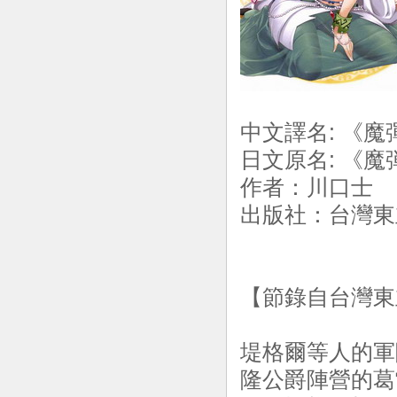
中文譯名: 《魔
日文原名: 《魔
作者：川口士
出版社：台灣東立
【節錄自台灣東
堤格爾等人的軍
隆公爵陣營的葛