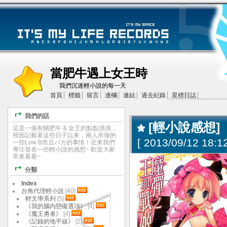
當肥牛遇上女王時
我們沉迷輕小說的每一天
首頁
標籤
留言
邊欄
連結
過去紀錄
星標日誌
我們的話
[輕小說感想]
這是一個有關肥牛 & 女王的點點滴滴，
裡面記載著這些日子以來，兩人所做的
[
2013/09/12 18:12
一些Low B而且バカ的事情！近來我們
專注發表一些輕小說的感想~ 歡迎大家
常來看看~
分類
Index
台角代理輕小說
[40]
輕文學系列
[5]
《我的腦內戀礙選項》
[4]
《魔王勇者》
[4]
《記錄的地平線》
[2]