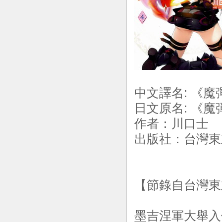
中文譯名: 《魔
日文原名: 《魔
作者：川口士
出版社：台灣東立
【節錄自台灣東
墨吉涅軍大舉入