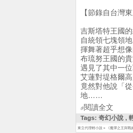
【節錄自台灣東
吉斯塔特王國的
自統領七塊領地
揮舞著超乎想像
布琉努王國的貴
遇見了其中一位
艾蓮對堤格爾高
竟然對他說「從
地……
閱讀全文
Tags:
奇幻小說
,
東立代理輕小說
»
《魔彈之王與戰