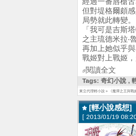
經過一番唇槍舌
但對堤格爾頗感
局勢就此轉變。
「我可是吉斯塔
之主琉德米拉‧
再加上她似乎與
戰姬對上戰姬，
閱讀全文
Tags:
奇幻小說
,
東立代理輕小說
»
《魔彈之王與戰
[輕小說感想]
[
2013/01/19 08:20