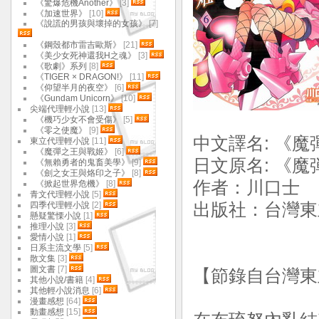
《驚爆危機Another》
[3]
《加速世界》
[10]
《說謊的男孩與壞掉的女孩》
[7]
《鋼殼都市雷吉歐斯》
[21]
《美少女死神還我H之魂》
[3]
《歌劇》系列
[8]
《TIGER × DRAGON!》
[11]
《仰望半月的夜空》
[6]
《Gundam Unicorn》
[10]
尖端代理輕小說
[13]
《機巧少女不會受傷》
[5]
《零之使魔》
[9]
中文譯名: 《魔
東立代理輕小說
[11]
《魔彈之王與戰姬》
[6]
日文原名: 《魔
《無賴勇者的鬼畜美學》
[9]
《劍之女王與烙印之子》
[8]
作者：川口士
《掀起世界危機》
[8]
青文代理輕小說
[5]
四季代理輕小說
[2]
出版社：台灣東立
懸疑驚慄小說
[1]
推理小說
[3]
愛情小說
[1]
日系主流文學
[5]
散文集
[3]
圖文書
[7]
【節錄自台灣東
其他小說/書籍
[4]
其他輕小說消息
[6]
漫畫感想
[64]
動畫感想
[15]