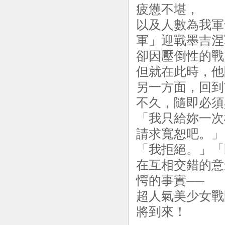
疲憊不堪，
以及人數為我軍
軍」迎戰墨吉涅
卻因壓倒性的戰
但就在此時，他
另一方面，回到
不久，隨即必須
「我只給妳一次
請求寬恕吧。」
「我拒絕。」「
在互相交錯的意
愕的事實──
超人氣美少女戰
將到來！