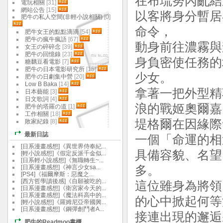
在布琉努內亂結
電玩相關
[31]
網站公告
[15]
以客將身分暫居
肥牛の私人空間(非輕小說相關)
[0]
命令，
肥牛女王的點點滴滴
[54]
肥牛の瘋牛瘋語
[67]
動身前往濃霧與
女王の碎碎念
[39]
肥牛の回憶錄
[23]
身負密使任務的
糖黐豆看電影
[7]
肥牛の日本電影研究所
[15]
少女。
肥牛の日劇集中營
[20]
Low B Baka
[14]
拿著一把外型精
日本藝能
[3]
日文歌詞
[4]
浪的戰姬奧爾嘉
肥牛的塔羅の道
[1]
工作相關
[18]
堤格爾在因緣際
敗家紀錄
[8]
最新日誌
一個「命運的相
[日系漫畫感想]《異世界侍奉紀...
具備容貌、名望
[輕小說感想]《假定反派千金似...
[日系輕小說感想]《無職轉生~...
[日系漫畫感想]《神言少女sa...
多。
[PS4]《福爾摩斯：惡魔之...
[西方哲學讀後感]《自願被吃的...
這位雖身為將領
[日系漫畫感想]《衛宮家今天的...
[日系漫畫感想]《魔法科高中的...
的心中掀起何等
[輕小說感想]《羅姆尼亞帝國興...
[日系漫畫感想]《鋼彈創鬥者A...
接連出現的邂逅
肥牛的Readmoo書櫃