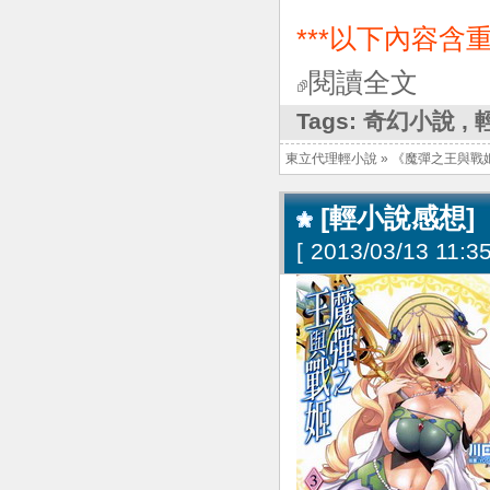
***以下內容含重
閱讀全文
Tags:
奇幻小說
,
東立代理輕小說
»
《魔彈之王與戰
[輕小說感想]
[
2013/03/13 11:35