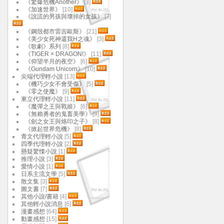
《驚爆危機Another》
[3]
《加速世界》
[10]
《說謊的男孩與壞掉的女孩》
[7]
《鋼殼都市雷吉歐斯》
[21]
《美少女死神還我H之魂》
[3]
《歌劇》系列
[8]
《TIGER × DRAGON!》
[11]
《仰望半月的夜空》
[6]
《Gundam Unicorn》
[10]
尖端代理輕小說
[13]
《機巧少女不會受傷》
[5]
《零之使魔》
[9]
東立代理輕小說
[11]
《魔彈之王與戰姬》
[6]
《無賴勇者的鬼畜美學》
[9]
《劍之女王與烙印之子》
[8]
《掀起世界危機》
[8]
青文代理輕小說
[5]
四季代理輕小說
[2]
懸疑驚慄小說
[1]
推理小說
[3]
愛情小說
[1]
日系主流文學
[5]
散文集
[3]
圖文書
[7]
其他小說/書籍
[4]
其他輕小說消息
[6]
漫畫感想
[64]
動畫感想
[15]