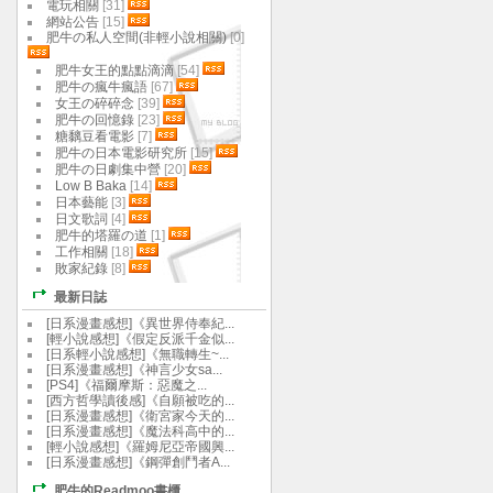
電玩相關
[31]
網站公告
[15]
肥牛の私人空間(非輕小說相關)
[0]
肥牛女王的點點滴滴
[54]
肥牛の瘋牛瘋語
[67]
女王の碎碎念
[39]
肥牛の回憶錄
[23]
糖黐豆看電影
[7]
肥牛の日本電影研究所
[15]
肥牛の日劇集中營
[20]
Low B Baka
[14]
日本藝能
[3]
日文歌詞
[4]
肥牛的塔羅の道
[1]
工作相關
[18]
敗家紀錄
[8]
最新日誌
[日系漫畫感想]《異世界侍奉紀...
[輕小說感想]《假定反派千金似...
[日系輕小說感想]《無職轉生~...
[日系漫畫感想]《神言少女sa...
[PS4]《福爾摩斯：惡魔之...
[西方哲學讀後感]《自願被吃的...
[日系漫畫感想]《衛宮家今天的...
[日系漫畫感想]《魔法科高中的...
[輕小說感想]《羅姆尼亞帝國興...
[日系漫畫感想]《鋼彈創鬥者A...
肥牛的Readmoo書櫃