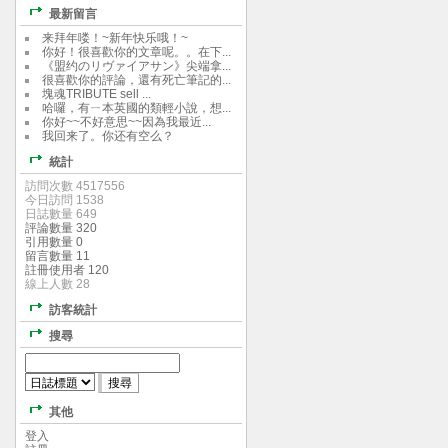
最新留言
来拜年喽！~新年快乐哦！~
你好！很喜歡你的文章呢。。在下...
《盟约のリヴァイアサン》尖端拿...
很喜歡你的評論，還有死亡筆記的...
塊魂TRIBUTE sell ...
哈囉，有ㄧ本英國的類輕小說，想...
你好~~不好意思~~因為我最近...
我回来了。你还有空么？
統計
訪問次數 4517556
今日訪問 1538
日誌數量 649
評論數量 320
引用數量 0
留言數量 11
註冊使用者 120
線上人數 28
訪客統計
搜尋
其他
登入