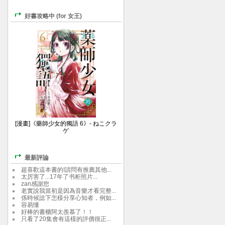
好書攻略中 (for 女王)
[漫畫]《藥師少女的獨語 6》- ねこクラ
ゲ
最新評論
超喜歡這本書的!請問有推薦其他...
太厉害了...17年了书柜照片...
zan感謝您
老實說我當初是因為音樂才看完整...
係時候諗下怎樣分享心知者，例如...
容易懂
好棒的書櫃阿太羨慕了！！
只看了20集會有這樣的評價很正...