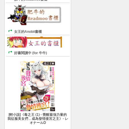
女王的Anobii書櫃
好書閱讀中 (for 牛牛)
[輕小說]《毒之王 (1) - 覺醒最強力量的
我征服美女們，成為發情後宮之主》- レ
オナールD