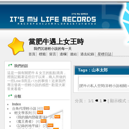
當肥牛遇上女王時
我們沉迷輕小說的每一天
首頁
標籤
留言
邊欄
連結
過去紀錄
星標日誌
我們的話
Tags：山本太郎
這是一個有關肥牛 & 女王的點點滴滴，
裡面記載著這些日子以來，兩人所做的
一些Low B而且バカ的事情！近來我們
專注發表一些輕小說的感想~ 歡迎大家
[
肥牛の私人空間(非輕小說相關)
常來看看~
分類
分頁： 1/1
1
[ 顯示模式
Index
台角代理輕小說
[40]
輕文學系列
[5]
《我的腦內戀礙選項》
[4]
《魔王勇者》
[4]
《記錄的地平線》
[2]