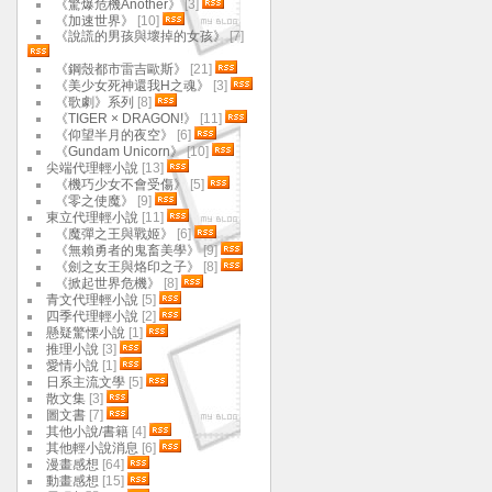
《驚爆危機Another》
[3]
《加速世界》
[10]
《說謊的男孩與壞掉的女孩》
[7]
《鋼殼都市雷吉歐斯》
[21]
《美少女死神還我H之魂》
[3]
《歌劇》系列
[8]
《TIGER × DRAGON!》
[11]
《仰望半月的夜空》
[6]
《Gundam Unicorn》
[10]
尖端代理輕小說
[13]
《機巧少女不會受傷》
[5]
《零之使魔》
[9]
東立代理輕小說
[11]
《魔彈之王與戰姬》
[6]
《無賴勇者的鬼畜美學》
[9]
《劍之女王與烙印之子》
[8]
《掀起世界危機》
[8]
青文代理輕小說
[5]
四季代理輕小說
[2]
懸疑驚慄小說
[1]
推理小說
[3]
愛情小說
[1]
日系主流文學
[5]
散文集
[3]
圖文書
[7]
其他小說/書籍
[4]
其他輕小說消息
[6]
漫畫感想
[64]
動畫感想
[15]