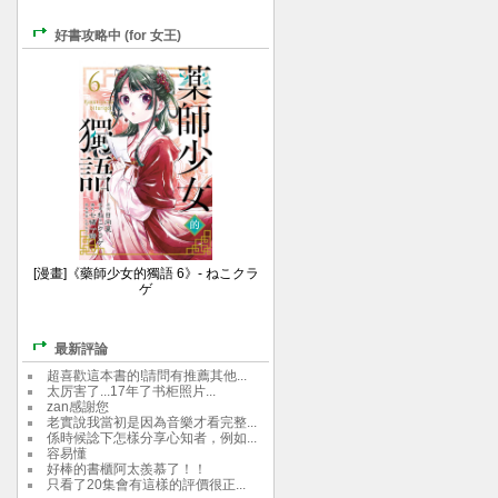
好書攻略中 (for 女王)
[漫畫]《藥師少女的獨語 6》- ねこクラ
ゲ
最新評論
超喜歡這本書的!請問有推薦其他...
太厉害了...17年了书柜照片...
zan感謝您
老實說我當初是因為音樂才看完整...
係時候諗下怎樣分享心知者，例如...
容易懂
好棒的書櫃阿太羨慕了！！
只看了20集會有這樣的評價很正...