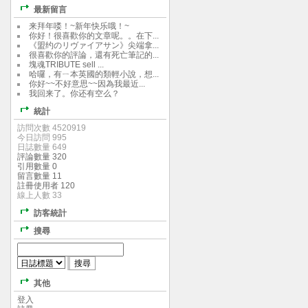
最新留言
来拜年喽！~新年快乐哦！~
你好！很喜歡你的文章呢。。在下...
《盟约のリヴァイアサン》尖端拿...
很喜歡你的評論，還有死亡筆記的...
塊魂TRIBUTE sell ...
哈囉，有ㄧ本英國的類輕小說，想...
你好~~不好意思~~因為我最近...
我回来了。你还有空么？
統計
訪問次數 4520919
今日訪問 995
日誌數量 649
評論數量 320
引用數量 0
留言數量 11
註冊使用者 120
線上人數 33
訪客統計
搜尋
其他
登入