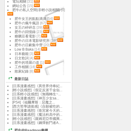
電玩相關
[31]
網站公告
[15]
肥牛の私人空間(非輕小說相關)
[0]
肥牛女王的點點滴滴
[54]
肥牛の瘋牛瘋語
[67]
女王の碎碎念
[39]
肥牛の回憶錄
[23]
糖黐豆看電影
[7]
肥牛の日本電影研究所
[15]
肥牛の日劇集中營
[20]
Low B Baka
[14]
日本藝能
[3]
日文歌詞
[4]
肥牛的塔羅の道
[1]
工作相關
[18]
敗家紀錄
[8]
最新日誌
[日系漫畫感想]《異世界侍奉紀...
[輕小說感想]《假定反派千金似...
[日系輕小說感想]《無職轉生~...
[日系漫畫感想]《神言少女sa...
[PS4]《福爾摩斯：惡魔之...
[西方哲學讀後感]《自願被吃的...
[日系漫畫感想]《衛宮家今天的...
[日系漫畫感想]《魔法科高中的...
[輕小說感想]《羅姆尼亞帝國興...
[日系漫畫感想]《鋼彈創鬥者A...
肥牛的Readmoo書櫃