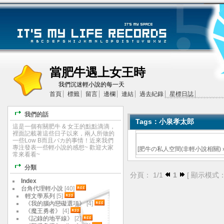
當肥牛遇上女王時
我們沉迷輕小說的每一天
首頁
標籤
留言
邊欄
連結
過去紀錄
星標日誌
我們的話
Tags：小泉孝太郎
這是一個有關肥牛 & 女王的點點滴滴，
裡面記載著這些日子以來，兩人所做的
一些Low B而且バカ的事情！近來我們
專注發表一些輕小說的感想~ 歡迎大家
[
肥牛の私人空間(非輕小說相關)
常來看看~
分類
分頁： 1/1
1
[ 顯示模式
Index
台角代理輕小說
[40]
輕文學系列
[5]
《我的腦內戀礙選項》
[4]
《魔王勇者》
[4]
《記錄的地平線》
[2]