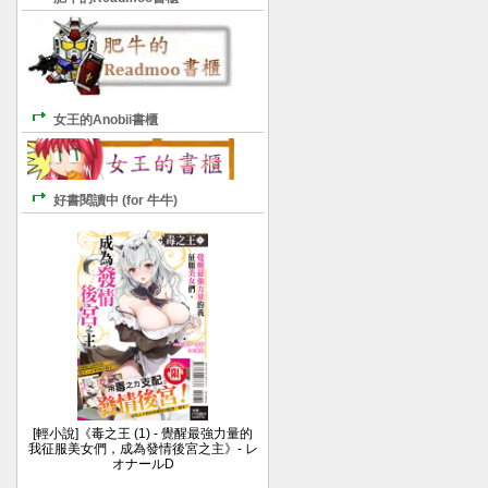
女王的Anobii書櫃
好書閱讀中 (for 牛牛)
[輕小說]《毒之王 (1) - 覺醒最強力量的
我征服美女們，成為發情後宮之主》- レ
オナールD