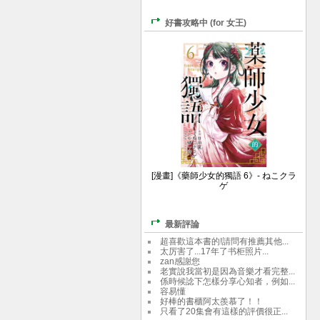
好書攻略中 (for 女王)
[漫畫]《藥師少女的獨語 6》- ねこクラ
ゲ
最新評論
超喜歡這本書的!請問有推薦其他...
太厉害了...17年了书柜照片...
zan感謝您
老實說我當初是因為音樂才看完整...
係時候諗下怎樣分享心知者，例如...
容易懂
好棒的書櫃阿太羨慕了！！
只看了20集會有這樣的評價很正...