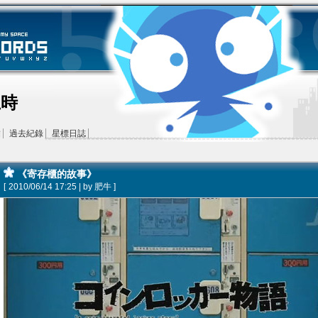
王時
結
過去紀錄
星標日誌
《寄存櫃的故事》
[
2010/06/14 17:25 | by
肥牛
]