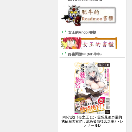
女王的Anobii書櫃
好書閱讀中 (for 牛牛)
[輕小說]《毒之王 (1) - 覺醒最強力量的
我征服美女們，成為發情後宮之主》- レ
オナールD