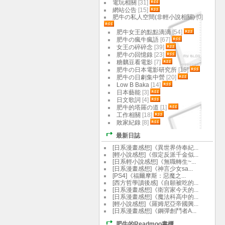
電玩相關
[31]
網站公告
[15]
肥牛の私人空間(非輕小說相關)
[0]
肥牛女王的點點滴滴
[54]
肥牛の瘋牛瘋語
[67]
女王の碎碎念
[39]
肥牛の回憶錄
[23]
糖黐豆看電影
[7]
肥牛の日本電影研究所
[15]
肥牛の日劇集中營
[20]
Low B Baka
[14]
日本藝能
[3]
日文歌詞
[4]
肥牛的塔羅の道
[1]
工作相關
[18]
敗家紀錄
[8]
最新日誌
[日系漫畫感想]《異世界侍奉紀...
[輕小說感想]《假定反派千金似...
[日系輕小說感想]《無職轉生~...
[日系漫畫感想]《神言少女sa...
[PS4]《福爾摩斯：惡魔之...
[西方哲學讀後感]《自願被吃的...
[日系漫畫感想]《衛宮家今天的...
[日系漫畫感想]《魔法科高中的...
[輕小說感想]《羅姆尼亞帝國興...
[日系漫畫感想]《鋼彈創鬥者A...
肥牛的Readmoo書櫃