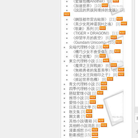
《驚爆危機Another》
[3]
《加速世界》
[10]
《說謊的男孩與壞掉的女孩》
[7]
《鋼殼都市雷吉歐斯》
[21]
《美少女死神還我H之魂》
[3]
《歌劇》系列
[8]
《TIGER × DRAGON!》
[11]
《仰望半月的夜空》
[6]
《Gundam Unicorn》
[10]
尖端代理輕小說
[13]
《機巧少女不會受傷》
[5]
《零之使魔》
[9]
東立代理輕小說
[11]
《魔彈之王與戰姬》
[6]
《無賴勇者的鬼畜美學》
[9]
《劍之女王與烙印之子》
[8]
《掀起世界危機》
[8]
青文代理輕小說
[5]
四季代理輕小說
[2]
懸疑驚慄小說
[1]
推理小說
[3]
愛情小說
[1]
日系主流文學
[5]
散文集
[3]
圖文書
[7]
其他小說/書籍
[4]
其他輕小說消息
[6]
漫畫感想
[64]
動畫感想
[15]