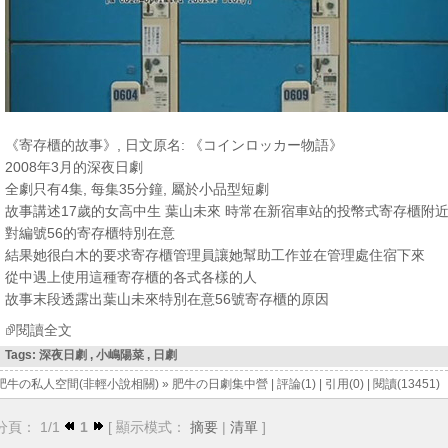
《寄存櫃的故事》, 日文原名: 《コインロッカー物語》
2008年3月的深夜日劇
全劇只有4集, 每集35分鐘, 屬於小品型短劇
故事講述17歲的女高中生 葉山未來 時常在新宿車站的投幣式寄存櫃附
對編號56的寄存櫃特別在意
結果她很白木的要求寄存櫃管理員讓她幫助工作並在管理處住宿下來
從中遇上使用這種寄存櫃的各式各樣的人
故事末段透露出葉山未來特別在意56號寄存櫃的原因
閱讀全文
Tags:
深夜日劇
,
小嶋陽菜
,
日劇
肥牛の私人空間(非輕小說相關)
»
肥牛の日劇集中營
|
評論(1)
|
引用(0)
|
閱讀(13451)
分頁： 1/1
1
[ 顯示模式：
摘要
|
清單
]