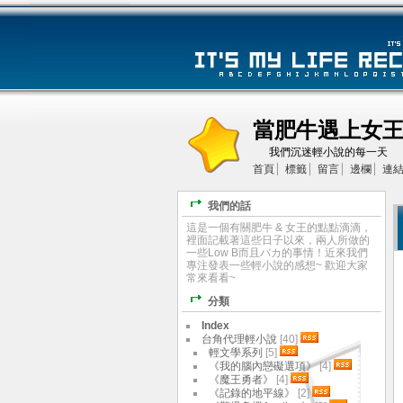
當肥牛遇上女
我們沉迷輕小說的每一天
首頁
標籤
留言
邊欄
連
我們的話
這是一個有關肥牛 & 女王的點點滴滴，
裡面記載著這些日子以來，兩人所做的
一些Low B而且バカ的事情！近來我們
專注發表一些輕小說的感想~ 歡迎大家
常來看看~
分類
Index
台角代理輕小說
[40]
輕文學系列
[5]
《我的腦內戀礙選項》
[4]
《魔王勇者》
[4]
《記錄的地平線》
[2]