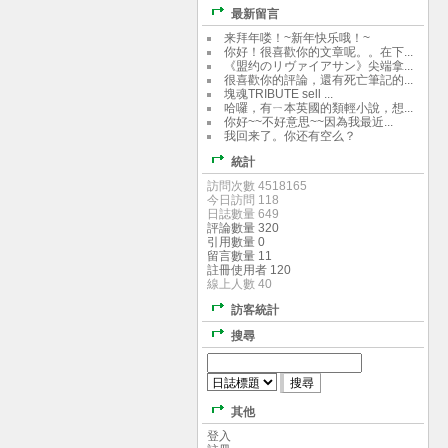
最新留言
来拜年喽！~新年快乐哦！~
你好！很喜歡你的文章呢。。在下...
《盟约のリヴァイアサン》尖端拿...
很喜歡你的評論，還有死亡筆記的...
塊魂TRIBUTE sell ...
哈囉，有ㄧ本英國的類輕小說，想...
你好~~不好意思~~因為我最近...
我回来了。你还有空么？
統計
訪問次數 4518165
今日訪問 118
日誌數量 649
評論數量 320
引用數量 0
留言數量 11
註冊使用者 120
線上人數 40
訪客統計
搜尋
其他
登入