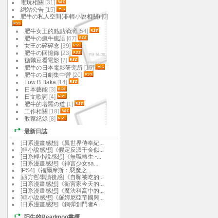
電玩相關
[31]
網站公告
[15]
肥牛の私人空間(非輕小說相關)
[0]
肥牛女王的點點滴滴
[54]
肥牛の瘋牛瘋語
[67]
女王の碎碎念
[39]
肥牛の回憶錄
[23]
糖黐豆看電影
[7]
肥牛の日本電影研究所
[15]
肥牛の日劇集中營
[20]
Low B Baka
[14]
日本藝能
[3]
日文歌詞
[4]
肥牛的塔羅の道
[1]
工作相關
[18]
敗家紀錄
[8]
最新日誌
[日系漫畫感想]《異世界侍奉紀...
[輕小說感想]《假定反派千金似...
[日系輕小說感想]《無職轉生~...
[日系漫畫感想]《神言少女sa...
[PS4]《福爾摩斯：惡魔之...
[西方哲學讀後感]《自願被吃的...
[日系漫畫感想]《衛宮家今天的...
[日系漫畫感想]《魔法科高中的...
[輕小說感想]《羅姆尼亞帝國興...
[日系漫畫感想]《鋼彈創鬥者A...
肥牛的Readmoo書櫃