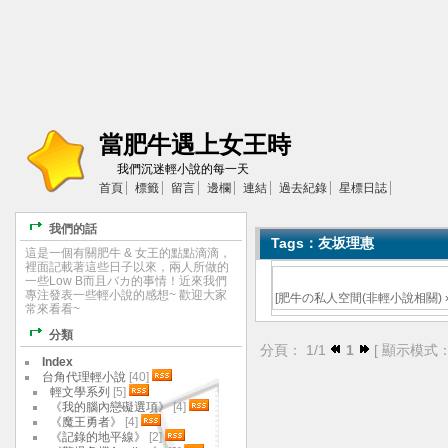
當肥牛遇上女王時
我們沉迷輕小說的每一天
首頁
標籤
留言
邊欄
連結
過去紀錄
星標日誌
我們的話
Tags：友坂理惠
這是一個有關肥牛 & 女王的點點滴滴，
裡面記載著這些日子以來，兩人所做的
一些Low B而且バカ的事情！近來我們
專注發表一些輕小說的感想~ 歡迎大家
[
肥牛の私人空間(非輕小說相關)
常來看看~
分類
分頁： 1/1
1
[ 顯示模式
Index
台角代理輕小說
[40]
輕文學系列
[5]
《我的腦內戀礙選項》
[4]
《魔王勇者》
[4]
《記錄的地平線》
[2]