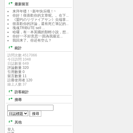
最新留言
来拜年喽！~新年快乐哦！~
你好！很喜歡你的文章呢。。在下...
《盟约のリヴァイアサン》尖端拿...
很喜歡你的評論，還有死亡筆記的...
塊魂TRIBUTE sell ...
哈囉，有ㄧ本英國的類輕小說，想...
你好~~不好意思~~因為我最近...
我回来了。你还有空么？
統計
訪問次數 4517066
今日訪問 1048
日誌數量 649
評論數量 320
引用數量 0
留言數量 11
註冊使用者 120
線上人數 37
訪客統計
搜尋
其他
登入