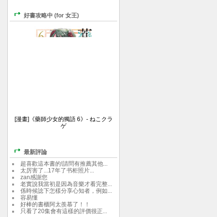
好書攻略中 (for 女王)
[漫畫]《藥師少女的獨語 6》- ねこクラ
ゲ
最新評論
超喜歡這本書的!請問有推薦其他...
太厉害了...17年了书柜照片...
zan感謝您
老實說我當初是因為音樂才看完整...
係時候諗下怎樣分享心知者，例如...
容易懂
好棒的書櫃阿太羨慕了！！
只看了20集會有這樣的評價很正...