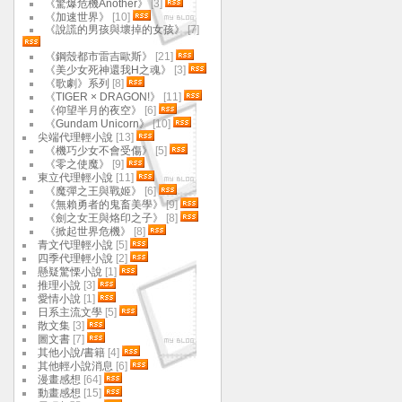
《驚爆危機Another》
[3]
《加速世界》
[10]
《說謊的男孩與壞掉的女孩》
[7]
《鋼殼都市雷吉歐斯》
[21]
《美少女死神還我H之魂》
[3]
《歌劇》系列
[8]
《TIGER × DRAGON!》
[11]
《仰望半月的夜空》
[6]
《Gundam Unicorn》
[10]
尖端代理輕小說
[13]
《機巧少女不會受傷》
[5]
《零之使魔》
[9]
東立代理輕小說
[11]
《魔彈之王與戰姬》
[6]
《無賴勇者的鬼畜美學》
[9]
《劍之女王與烙印之子》
[8]
《掀起世界危機》
[8]
青文代理輕小說
[5]
四季代理輕小說
[2]
懸疑驚慄小說
[1]
推理小說
[3]
愛情小說
[1]
日系主流文學
[5]
散文集
[3]
圖文書
[7]
其他小說/書籍
[4]
其他輕小說消息
[6]
漫畫感想
[64]
動畫感想
[15]