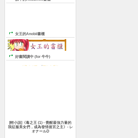
女王的Anobii書櫃
好書閱讀中 (for 牛牛)
[輕小說]《毒之王 (1) - 覺醒最強力量的
我征服美女們，成為發情後宮之主》- レ
オナールD