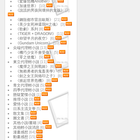
《驚爆危機Another》
[3]
《加速世界》
[10]
《說謊的男孩與壞掉的女孩》
[7]
《鋼殼都市雷吉歐斯》
[21]
《美少女死神還我H之魂》
[3]
《歌劇》系列
[8]
《TIGER × DRAGON!》
[11]
《仰望半月的夜空》
[6]
《Gundam Unicorn》
[10]
尖端代理輕小說
[13]
《機巧少女不會受傷》
[5]
《零之使魔》
[9]
東立代理輕小說
[11]
《魔彈之王與戰姬》
[6]
《無賴勇者的鬼畜美學》
[9]
《劍之女王與烙印之子》
[8]
《掀起世界危機》
[8]
青文代理輕小說
[5]
四季代理輕小說
[2]
懸疑驚慄小說
[1]
推理小說
[3]
愛情小說
[1]
日系主流文學
[5]
散文集
[3]
圖文書
[7]
其他小說/書籍
[4]
其他輕小說消息
[6]
漫畫感想
[64]
動畫感想
[15]