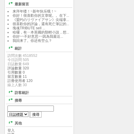
最新留言
来拜年喽！~新年快乐哦！~
你好！很喜歡你的文章呢。。在下...
《盟约のリヴァイアサン》尖端拿...
很喜歡你的評論，還有死亡筆記的...
塊魂TRIBUTE sell ...
哈囉，有ㄧ本英國的類輕小說，想...
你好~~不好意思~~因為我最近...
我回来了。你还有空么？
統計
訪問次數 4518552
今日訪問 505
日誌數量 649
評論數量 320
引用數量 0
留言數量 11
註冊使用者 120
線上人數 30
訪客統計
搜尋
其他
登入