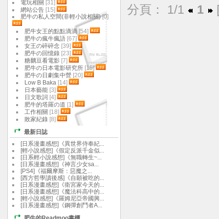
電玩相關
[31]
分頁： 1/1
1
網站公告
[15]
肥牛の私人空間(非輕小說相關)
[0]
肥牛女王的點點滴滴
[54]
肥牛の瘋牛瘋語
[67]
女王の碎碎念
[39]
肥牛の回憶錄
[23]
糖黐豆看電影
[7]
肥牛の日本電影研究所
[15]
肥牛の日劇集中營
[20]
Low B Baka
[14]
日本藝能
[3]
日文歌詞
[4]
肥牛的塔羅の道
[1]
工作相關
[18]
敗家紀錄
[8]
最新日誌
[日系漫畫感想]《異世界侍奉紀...
[輕小說感想]《假定反派千金似...
[日系輕小說感想]《無職轉生~...
[日系漫畫感想]《神言少女sa...
[PS4]《福爾摩斯：惡魔之...
[西方哲學讀後感]《自願被吃的...
[日系漫畫感想]《衛宮家今天的...
[日系漫畫感想]《魔法科高中的...
[輕小說感想]《羅姆尼亞帝國興...
[日系漫畫感想]《鋼彈創鬥者A...
肥牛的Readmoo書櫃