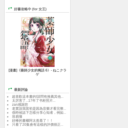
好書攻略中 (for 女王)
[漫畫]《藥師少女的獨語 6》- ねこクラ
ゲ
最新評論
超喜歡這本書的!請問有推薦其他...
太厉害了...17年了书柜照片...
zan感謝您
老實說我當初是因為音樂才看完整...
係時候諗下怎樣分享心知者，例如...
容易懂
好棒的書櫃阿太羨慕了！！
只看了20集會有這樣的評價很正...