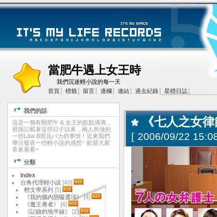
當肥牛遇上女王時
我們沉迷輕小說的每一天
首頁
標籤
留言
邊欄
連結
過去紀錄
星標日誌
我們的話
《七人之女律
這是一個有關肥牛 & 女王的點點滴滴，
裡面記載著這些日子以來，兩人所做的
[
2006/09/22 15:08
一些Low B而且バカ的事情！近來我們
專注發表一些輕小說的感想~ 歡迎大家
常來看看~
分類
Index
台角代理輕小說
[40]
輕文學系列
[5]
《我的腦內戀礙選項》
[4]
《魔王勇者》
[4]
《記錄的地平線》
[2]