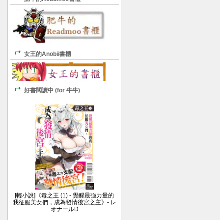
女王的Anobii書櫃
好書閱讀中 (for 牛牛)
[輕小說]《毒之王 (1) - 覺醒最強力量的
我征服美女們，成為發情後宮之主》- レ
オナールD