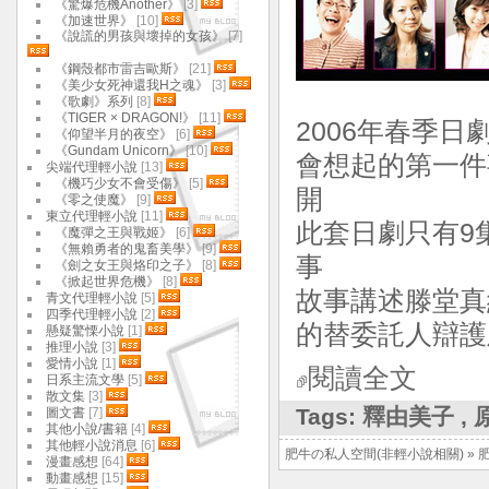
《驚爆危機Another》
[3]
《加速世界》
[10]
《說謊的男孩與壞掉的女孩》
[7]
《鋼殼都市雷吉歐斯》
[21]
《美少女死神還我H之魂》
[3]
《歌劇》系列
[8]
《TIGER × DRAGON!》
[11]
2006年春季
《仰望半月的夜空》
[6]
《Gundam Unicorn》
[10]
會想起的第一件事
尖端代理輕小說
[13]
《機巧少女不會受傷》
[5]
開
《零之使魔》
[9]
東立代理輕小說
[11]
此套日劇只有9集
《魔彈之王與戰姬》
[6]
《無賴勇者的鬼畜美學》
[9]
事
《劍之女王與烙印之子》
[8]
《掀起世界危機》
[8]
故事講述滕堂真
青文代理輕小說
[5]
四季代理輕小說
[2]
的替委託人辯護
懸疑驚慄小說
[1]
推理小說
[3]
愛情小說
[1]
閱讀全文
日系主流文學
[5]
散文集
[3]
Tags:
釋由美子
,
圖文書
[7]
其他小說/書籍
[4]
其他輕小說消息
[6]
肥牛の私人空間(非輕小說相關)
»
漫畫感想
[64]
動畫感想
[15]