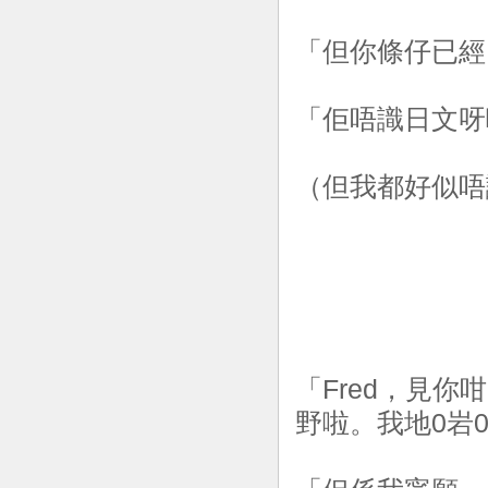
「但你條仔已經
「佢唔識日文呀
（但我都好似唔
「Fred，見
野啦。我地0岩