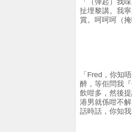
「（彈起）我啋
扯埋黎講。我寧
賞。呵呵呵（掩
「Fred，你知
醉，等佢問我『
飲咁多，然後提
港男就係咁不解
話時話，你知我以