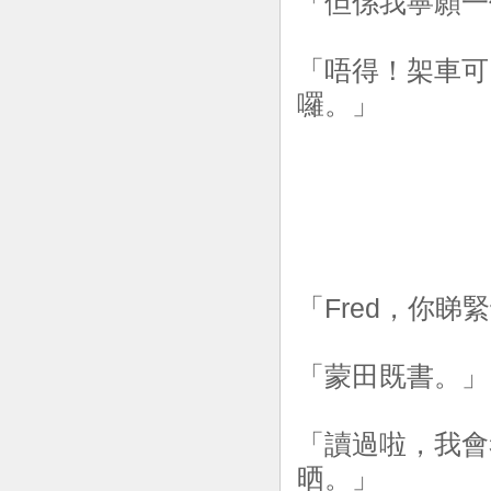
「但係我寧願一
「唔得！架車可
囉。」
「Fred，你睇
「蒙田既書。」
「讀過啦，我會
晒。」