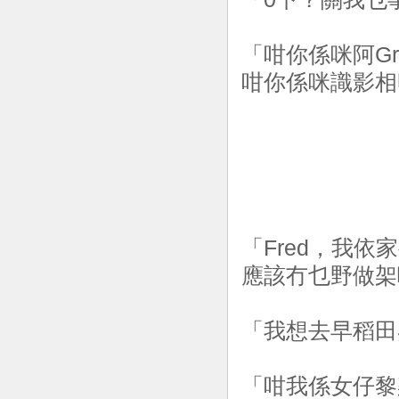
「咁你係咪阿Gr
咁你係咪識影相
「Fred，我依家
應該冇乜野做架
「我想去早稻田
「咁我係女仔黎