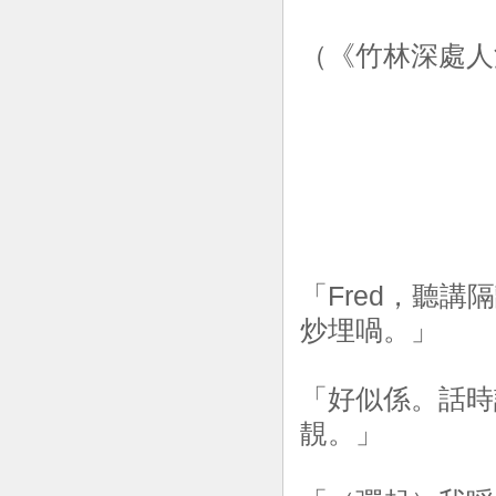
（《竹林深處人
「Fred，聽講
炒埋喎。」
「好似係。話時
靚。」