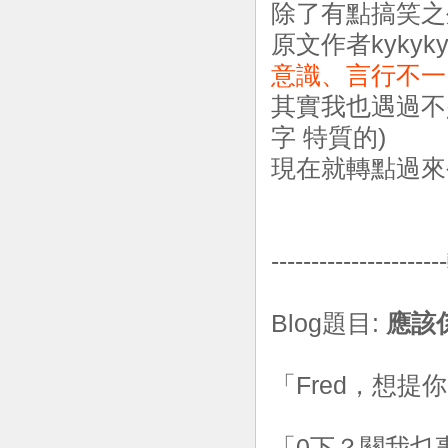
除了有點搞笑之
原文作者kyky
意識、言行不一
其實我也遇過不
字 特質的)
現在就轉點過來
----------------
Blog題目:
應該
「Fred，想
「0下？關我乜