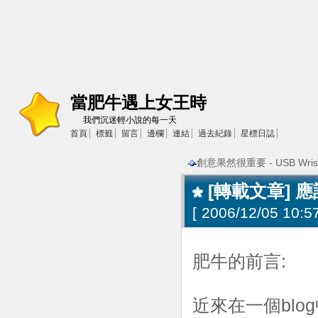
當肥牛遇上女王時
我們沉迷輕小說的每一天
首頁
標籤
留言
邊欄
連結
過去紀錄
星標日誌
創意果然很重要 - USB Wrist
[轉載文章] 
[
2006/12/05 10:57
肥牛的前言:
近來在一個blo