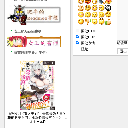
開啟HTML
女王的Anobii書櫃
開啟UBB
驗證
開啟表情
隱藏
好書閱讀中 (for 牛牛)
[輕小說]《毒之王 (1) - 覺醒最強力量的
我征服美女們，成為發情後宮之主》- レ
オナールD