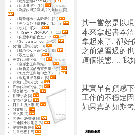
《驚爆危機Another》
[3]
《加速世界》
[10]
《說謊的男孩與壞掉的女孩》
[7]
《鋼殼都市雷吉歐斯》
[21]
其一當然是以現在
《美少女死神還我H之魂》
[3]
《歌劇》系列
[8]
本來拿起書本溫
《TIGER × DRAGON!》
[11]
《仰望半月的夜空》
[6]
拿起來了, 卻
《Gundam Unicorn》
[10]
尖端代理輕小說
[13]
之前溫習過的也
《機巧少女不會受傷》
[5]
《零之使魔》
[9]
這個狀態.... 
東立代理輕小說
[11]
《魔彈之王與戰姬》
[6]
《無賴勇者的鬼畜美學》
[9]
《劍之女王與烙印之子》
[8]
《掀起世界危機》
[8]
青文代理輕小說
[5]
其實早有預感下
四季代理輕小說
[2]
懸疑驚慄小說
[1]
工作的不穩定因
推理小說
[3]
愛情小說
[1]
日系主流文學
[5]
如果真的如期考
散文集
[3]
圖文書
[7]
其他小說/書籍
[4]
其他輕小說消息
[6]
漫畫感想
[64]
相關日誌
動畫感想
[15]