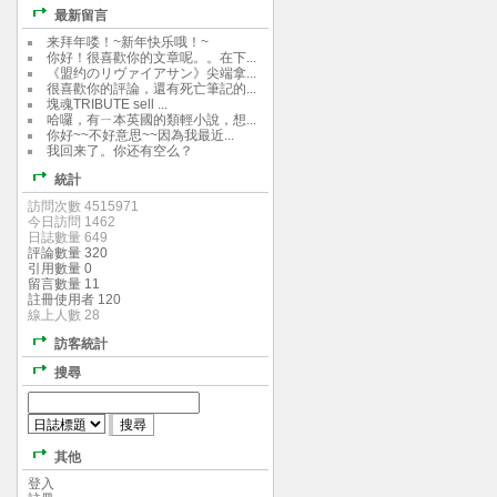
最新留言
来拜年喽！~新年快乐哦！~
你好！很喜歡你的文章呢。。在下...
《盟约のリヴァイアサン》尖端拿...
很喜歡你的評論，還有死亡筆記的...
塊魂TRIBUTE sell ...
哈囉，有ㄧ本英國的類輕小說，想...
你好~~不好意思~~因為我最近...
我回来了。你还有空么？
統計
訪問次數 4515971
今日訪問 1462
日誌數量 649
評論數量 320
引用數量 0
留言數量 11
註冊使用者 120
線上人數 28
訪客統計
搜尋
其他
登入