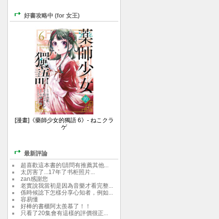
好書攻略中 (for 女王)
[漫畫]《藥師少女的獨語 6》- ねこクラ
ゲ
最新評論
超喜歡這本書的!請問有推薦其他...
太厉害了...17年了书柜照片...
zan感謝您
老實說我當初是因為音樂才看完整...
係時候諗下怎樣分享心知者，例如...
容易懂
好棒的書櫃阿太羨慕了！！
只看了20集會有這樣的評價很正...