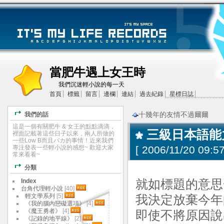
當肥牛遇上女王時
我們沉迷輕小說的每一天
首頁
標籤
留言
邊欄
連結
過去紀錄
星標日誌
十幾年的友情不過爾爾
我們的話
這是一個有關肥牛 & 女王的點點滴滴，
三級日本語能
裡面記載著這些日子以來，兩人所做的
一些Low B而且バカ的事情！近來我們
專注發表一些輕小說的感想~ 歡迎大家
[
2006/11/20 09:57
常來看看~
分類
Index
就如標題的意思
台角代理輕小說
[40]
輕文學系列
[5]
我決定放棄今年
《我的腦內戀礙選項》
[4]
《魔王勇者》
[4]
即使不將原因說
《記錄的地平線》
[2]