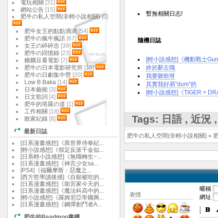
電玩相關
[31]
網站公告
[15]
暫無相關日志!
肥牛の私人空間(非輕小說相關)
[0]
肥牛女王的點點滴滴
[54]
肥牛の瘋牛瘋語
[67]
隨機日誌
女王の碎碎念
[39]
肥牛の回憶錄
[23]
[輕小說感想]《機動戰士Gundam
糖黐豆看電影
[7]
肥牛の日本電影研究所
[15]
終於辭左職
肥牛の日劇集中營
[20]
我要聽歌呀
Low B Baka
[14]
其實我好易"dum"的
日本藝能
[3]
[輕小說感想]《TIGER × DR
日文歌詞
[4]
肥牛的塔羅の道
[1]
工作相關
[18]
Tags:
日語
,
近況
敗家紀錄
[8]
最新日誌
肥牛の私人空間(非輕小說相關)
»
[日系漫畫感想]《異世界侍奉紀...
[輕小說感想]《假定反派千金似...
[日系輕小說感想]《無職轉生~...
[日系漫畫感想]《神言少女sa...
[PS4]《福爾摩斯：惡魔之...
[西方哲學讀後感]《自願被吃的...
[日系漫畫感想]《衛宮家今天的...
暱稱
[日系漫畫感想]《魔法科高中的...
表情
網址
[輕小說感想]《羅姆尼亞帝國興...
[日系漫畫感想]《鋼彈創鬥者A...
肥牛的Readmoo書櫃