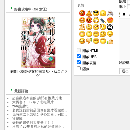
暱稱
表情
網址
好書攻略中 (for 女王)
開啟HTML
開啟UBB
驗證
開啟表情
隱藏
[漫畫]《藥師少女的獨語 6》- ねこクラ
ゲ
最新評論
超喜歡這本書的!請問有推薦其他...
太厉害了...17年了书柜照片...
zan感謝您
老實說我當初是因為音樂才看完整...
係時候諗下怎樣分享心知者，例如...
容易懂
好棒的書櫃阿太羨慕了！！
只看了20集會有這樣的評價很正...