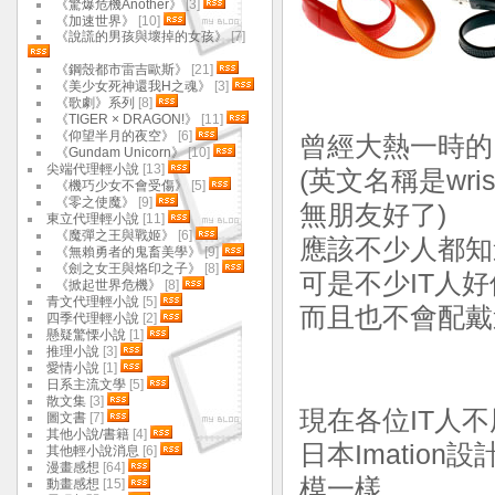
《驚爆危機Another》
[3]
《加速世界》
[10]
《說謊的男孩與壞掉的女孩》
[7]
《鋼殼都市雷吉歐斯》
[21]
《美少女死神還我H之魂》
[3]
《歌劇》系列
[8]
《TIGER × DRAGON!》
[11]
《仰望半月的夜空》
[6]
曾經大熱一時的 
《Gundam Unicorn》
[10]
尖端代理輕小說
[13]
(英文名稱是wri
《機巧少女不會受傷》
[5]
《零之使魔》
[9]
無朋友好了)
東立代理輕小說
[11]
《魔彈之王與戰姬》
[6]
應該不少人都知
《無賴勇者的鬼畜美學》
[9]
《劍之女王與烙印之子》
[8]
可是不少IT人好
《掀起世界危機》
[8]
青文代理輕小說
[5]
而且也不會配戴
四季代理輕小說
[2]
懸疑驚慄小說
[1]
推理小說
[3]
愛情小說
[1]
日系主流文學
[5]
散文集
[3]
現在各位IT人不
圖文書
[7]
其他小說/書籍
[4]
日本Imation
其他輕小說消息
[6]
漫畫感想
[64]
模一樣
動畫感想
[15]