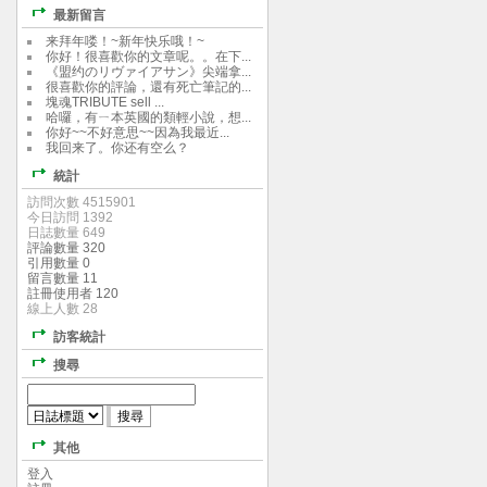
最新留言
来拜年喽！~新年快乐哦！~
你好！很喜歡你的文章呢。。在下...
《盟约のリヴァイアサン》尖端拿...
很喜歡你的評論，還有死亡筆記的...
塊魂TRIBUTE sell ...
哈囉，有ㄧ本英國的類輕小說，想...
你好~~不好意思~~因為我最近...
我回来了。你还有空么？
統計
訪問次數 4515901
今日訪問 1392
日誌數量 649
評論數量 320
引用數量 0
留言數量 11
註冊使用者 120
線上人數 28
訪客統計
搜尋
其他
登入