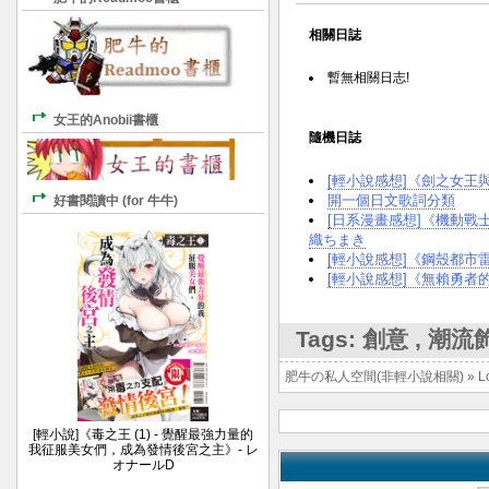
相關日誌
暫無相關日志!
女王的Anobii書櫃
隨機日誌
[輕小說感想]《劍之女王與烙
開一個日文歌詞分類
好書閱讀中 (for 牛牛)
[日系漫畫感想]《機動戰士鋼彈
織ちまき
[輕小說感想]《鋼殼都市雷吉歐斯
[輕小說感想]《無賴勇者的
Tags:
創意
,
潮流
肥牛の私人空間(非輕小說相關)
»
L
[輕小說]《毒之王 (1) - 覺醒最強力量的
我征服美女們，成為發情後宮之主》- レ
オナールD