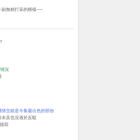
副無精打采的模樣──
?
的情況
場
感情交錯是今集最出色的部份
料未及也沒過於反駁
膩描寫