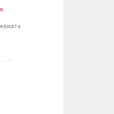
覺
的角度閱讀下去
了－．－