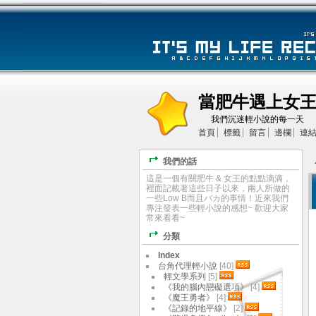
當肥牛遇上女
我們沉迷輕小說的每一天
首頁
標籤
留言
邊欄
連
我們的話
這是一個有關肥牛 & 女王的點點滴滴，
裡面記載著這些日子以來，兩人所做的
一些Low B而且バカ的事情！近來我們
專注發表一些輕小說的感想~ 歡迎大家
常來看看~
分類
Index
台角代理輕小說
[40]
輕文學系列
[5]
《我的腦內戀礙選項》
[4]
《魔王勇者》
[4]
《記錄的地平線》
[2]