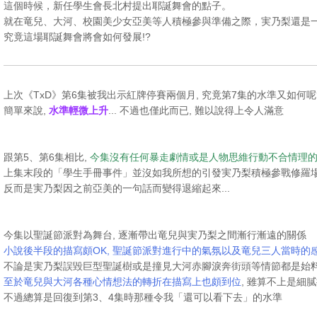
這個時候，新任學生會長北村提出耶誕舞會的點子。
就在竜兒、大河、校園美少女亞美等人積極參與準備之際，実乃梨還是一
究竟這場耶誕舞會將會如何發展!?
上次《TxD》第6集被我出示紅牌停賽兩個月, 究竟第7集的水準又如何呢
簡單來說,
水準輕微上升
... 不過也僅此而已, 難以說得上令人滿意
跟第5、第6集相比,
今集沒有任何暴走劇情或是人物思維行動不合情理
上集末段的「學生手冊事件」並沒如我所想的引發実乃梨積極參戰修羅
反而是実乃梨因之前亞美的一句話而變得退縮起來...
今集以聖誕節派對為舞台, 逐漸帶出竜兒與実乃梨之間漸行漸遠的關係
小說後半段的描寫頗OK, 聖誕節派對進行中的氣氛以及竜兒三人當時的
不論是実乃梨誤毀巨型聖誕樹或是撞見大河赤腳淚奔街頭等情節都是始
至於竜兒與大河各種心情想法的轉折在描寫上也頗到位
, 雖算不上是細
不過總算是回復到第3、4集時那種令我「還可以看下去」的水準