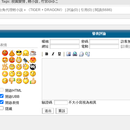
Tags:
校園愛情
,
輕小說
,
竹宮ゆゆこ
台角代理輕小說
»
《TIGER × DRAGON!》
|
評論(0)
|
引用(0)
|
閱讀(6686)
發表評論
暱稱
密碼
訪客
表情
網址
電郵
[註冊]
開啟HTML
開啟UBB
驗證碼
不大小寫視為相異
開啟表情
隱藏