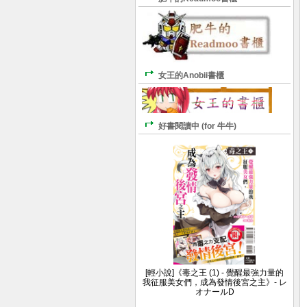
女王的Anobii書櫃
好書閱讀中 (for 牛牛)
[輕小說]《毒之王 (1) - 覺醒最強力量的
我征服美女們，成為發情後宮之主》- レ
オナールD