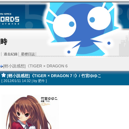
王時
結
過去紀錄
星標日誌
[輕小說感想]《TIGER × DRAGON 6
[輕小說感想]《TIGER × DRAGON 7 !》/ 竹宮ゆゆこ
[
2012/01/11 14:32 | by
肥牛
]