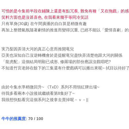
可惜的是今集前半段在鋪陳上還是有點冗長, 難免有種「又在拖戲」的感
笑料方面也是沒甚喜色, 在我看來幾乎等同冷笑話
只有單身(30歲) 在午間廣播的自白算是稍微有趣
再加上整體氣氛隨著劇情的推進而變得沉重, 已經不能以「愛情喜劇」
実乃梨因弄清大河的真正心意而推開竜兒
亞美也深知自己沒逆轉機會於是提醒竜兒盡快弄清楚他跟大河的關係
「龍虎配」這個結局明顯已成形, 修羅場的部份應該沒戲唱吧?
不知道竹宮老師在餘下的三集還有什麼戲碼可以搬出來呢~ 拭目以待好
由於今集水準稍微回升~ 《TxD》系列不用領紅牌出場~
待我多看兩本小說後就繼續看第8集好了~
我很想快點看完這個系列之後拿去賣掉呢－ｖ－||
牛牛的推薦度:
70 / 100