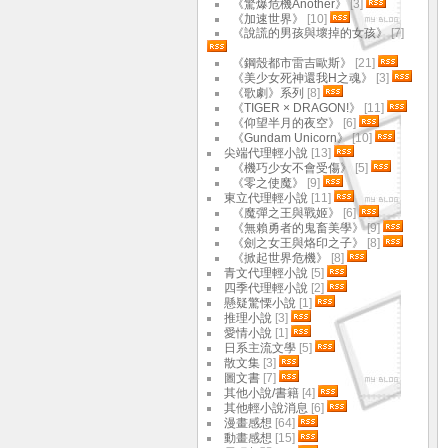
《驚爆危機Another》
[3]
《加速世界》
[10]
《說謊的男孩與壞掉的女孩》
[7]
《鋼殼都市雷吉歐斯》
[21]
《美少女死神還我H之魂》
[3]
《歌劇》系列
[8]
《TIGER × DRAGON!》
[11]
《仰望半月的夜空》
[6]
《Gundam Unicorn》
[10]
尖端代理輕小說
[13]
《機巧少女不會受傷》
[5]
《零之使魔》
[9]
東立代理輕小說
[11]
《魔彈之王與戰姬》
[6]
《無賴勇者的鬼畜美學》
[9]
《劍之女王與烙印之子》
[8]
《掀起世界危機》
[8]
青文代理輕小說
[5]
四季代理輕小說
[2]
懸疑驚慄小說
[1]
推理小說
[3]
愛情小說
[1]
日系主流文學
[5]
散文集
[3]
圖文書
[7]
其他小說/書籍
[4]
其他輕小說消息
[6]
漫畫感想
[64]
動畫感想
[15]