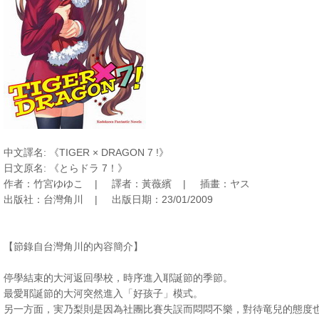
中文譯名: 《TIGER × DRAGON 7 !》
日文原名: 《とらドラ 7！》
作者：竹宮ゆゆこ | 譯者：黃薇繽 | 插畫：ヤス
出版社：台灣角川 | 出版日期：23/01/2009
【節錄自台灣角川的內容簡介】
停學結束的大河返回學校，時序進入耶誕節的季節。
最愛耶誕節的大河突然進入「好孩子」模式。
另一方面，実乃梨則是因為社團比賽失誤而悶悶不樂，對待竜兒的態度