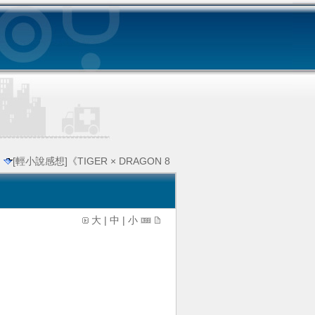
[輕小說感想]《TIGER × DRAGON 8
大
|
中
|
小