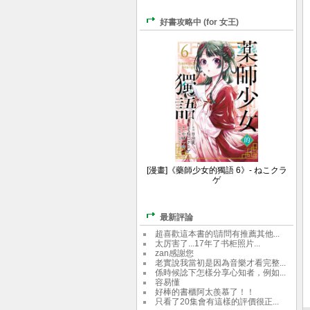
好書攻略中 (for 女王)
[漫畫]《藥師少女的獨語 6》- ねこクラ
ゲ
最新評論
超喜歡這本書的!請問有推薦其他...
太厉害了...17年了书柜照片...
zan感謝您
老實說我當初是因為音樂才看完整...
係時候諗下怎樣分享心知者，例如...
容易懂
好棒的書櫃阿太羨慕了！！
只看了20集會有這樣的評價很正...