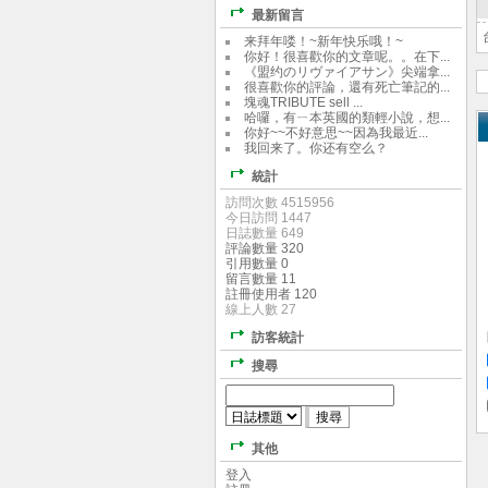
最新留言
来拜年喽！~新年快乐哦！~
你好！很喜歡你的文章呢。。在下...
《盟约のリヴァイアサン》尖端拿...
很喜歡你的評論，還有死亡筆記的...
塊魂TRIBUTE sell ...
哈囉，有ㄧ本英國的類輕小說，想...
你好~~不好意思~~因為我最近...
我回来了。你还有空么？
統計
訪問次數 4515956
今日訪問 1447
日誌數量 649
評論數量 320
引用數量 0
留言數量 11
註冊使用者 120
線上人數 27
訪客統計
搜尋
其他
登入