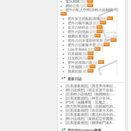
電玩相關
[31]
網站公告
[15]
肥牛の私人空間(非輕小說相關)
[0]
肥牛女王的點點滴滴
[54]
肥牛の瘋牛瘋語
[67]
女王の碎碎念
[39]
肥牛の回憶錄
[23]
糖黐豆看電影
[7]
肥牛の日本電影研究所
[15]
肥牛の日劇集中營
[20]
Low B Baka
[14]
日本藝能
[3]
日文歌詞
[4]
肥牛的塔羅の道
[1]
工作相關
[18]
敗家紀錄
[8]
最新日誌
[日系漫畫感想]《異世界侍奉紀...
[輕小說感想]《假定反派千金似...
[日系輕小說感想]《無職轉生~...
[日系漫畫感想]《神言少女sa...
[PS4]《福爾摩斯：惡魔之...
[西方哲學讀後感]《自願被吃的...
[日系漫畫感想]《衛宮家今天的...
[日系漫畫感想]《魔法科高中的...
[輕小說感想]《羅姆尼亞帝國興...
[日系漫畫感想]《鋼彈創鬥者A...
肥牛的Readmoo書櫃