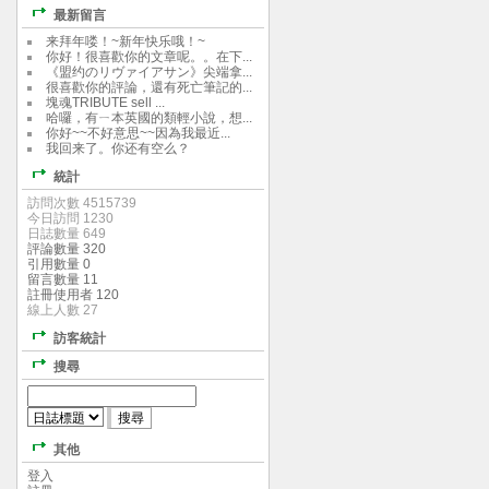
最新留言
来拜年喽！~新年快乐哦！~
你好！很喜歡你的文章呢。。在下...
《盟约のリヴァイアサン》尖端拿...
很喜歡你的評論，還有死亡筆記的...
塊魂TRIBUTE sell ...
哈囉，有ㄧ本英國的類輕小說，想...
你好~~不好意思~~因為我最近...
我回来了。你还有空么？
統計
訪問次數 4515739
今日訪問 1230
日誌數量 649
評論數量 320
引用數量 0
留言數量 11
註冊使用者 120
線上人數 27
訪客統計
搜尋
其他
登入