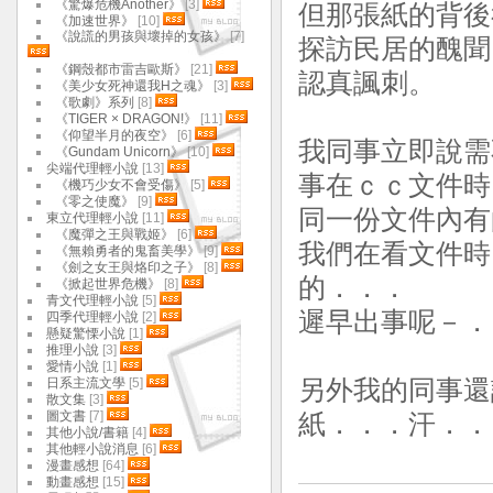
《驚爆危機Another》
[3]
但那張紙的背後
《加速世界》
[10]
《說謊的男孩與壞掉的女孩》
[7]
探訪民居的醜聞
《鋼殼都市雷吉歐斯》
[21]
認真諷刺。
《美少女死神還我H之魂》
[3]
《歌劇》系列
[8]
《TIGER × DRAGON!》
[11]
《仰望半月的夜空》
[6]
我同事立即說需
《Gundam Unicorn》
[10]
尖端代理輕小說
[13]
事在ｃｃ文件時
《機巧少女不會受傷》
[5]
《零之使魔》
[9]
同一份文件內有
東立代理輕小說
[11]
《魔彈之王與戰姬》
[6]
我們在看文件時
《無賴勇者的鬼畜美學》
[9]
《劍之女王與烙印之子》
[8]
的．．．
《掀起世界危機》
[8]
青文代理輕小說
[5]
遲早出事呢－．
四季代理輕小說
[2]
懸疑驚慄小說
[1]
推理小說
[3]
愛情小說
[1]
日系主流文學
[5]
另外我的同事還
散文集
[3]
圖文書
[7]
紙．．．汗．．
其他小說/書籍
[4]
其他輕小說消息
[6]
漫畫感想
[64]
動畫感想
[15]