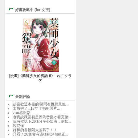
好書攻略中 (for 女王)
[漫畫]《藥師少女的獨語 6》- ねこクラ
ゲ
最新評論
超喜歡這本書的!請問有推薦其他...
太厉害了...17年了书柜照片...
zan感謝您
老實說我當初是因為音樂才看完整...
係時候諗下怎樣分享心知者，例如...
容易懂
好棒的書櫃阿太羨慕了！！
只看了20集會有這樣的評價很正...