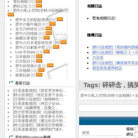
電玩相關
[31]
網站公告
[15]
相關日誌
肥牛の私人空間(非輕小說相關)
[0]
暫無相關日志!
肥牛女王的點點滴滴
[54]
肥牛の瘋牛瘋語
[67]
女王の碎碎念
[39]
肥牛の回憶錄
[23]
隨機日誌
糖黐豆看電影
[7]
肥牛の日本電影研究所
[15]
[輕小說感想]《我的腦內戀礙
肥牛の日劇集中營
[20]
Low B Baka
[14]
[輕小說感想]《蜥蝪王 1 ―
日本藝能
[3]
六合彩
日文歌詞
[4]
[輕小說感想]《鋼殼都市雷吉歐斯 
肥牛的塔羅の道
[1]
都是因為選擇錯誤
工作相關
[18]
敗家紀錄
[8]
最新日誌
Tags:
碎碎念
,
搞
[日系漫畫感想]《異世界侍奉紀...
[輕小說感想]《假定反派千金似...
肥牛の私人空間(非輕小說相關)
»
[日系輕小說感想]《無職轉生~...
[日系漫畫感想]《神言少女sa...
[PS4]《福爾摩斯：惡魔之...
[西方哲學讀後感]《自願被吃的...
[日系漫畫感想]《衛宮家今天的...
[日系漫畫感想]《魔法科高中的...
[輕小說感想]《羅姆尼亞帝國興...
暱稱
[日系漫畫感想]《鋼彈創鬥者A...
表情
網址
肥牛的Readmoo書櫃