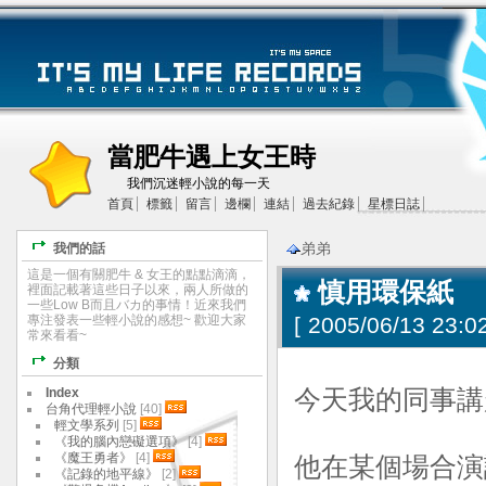
當肥牛遇上女王時
我們沉迷輕小說的每一天
首頁
標籤
留言
邊欄
連結
過去紀錄
星標日誌
弟弟
我們的話
這是一個有關肥牛 & 女王的點點滴滴，
慎用環保紙
裡面記載著這些日子以來，兩人所做的
一些Low B而且バカ的事情！近來我們
專注發表一些輕小說的感想~ 歡迎大家
[
2005/06/13 23:02
常來看看~
分類
Index
今天我的同事講
台角代理輕小說
[40]
輕文學系列
[5]
《我的腦內戀礙選項》
[4]
《魔王勇者》
[4]
他在某個場合演
《記錄的地平線》
[2]